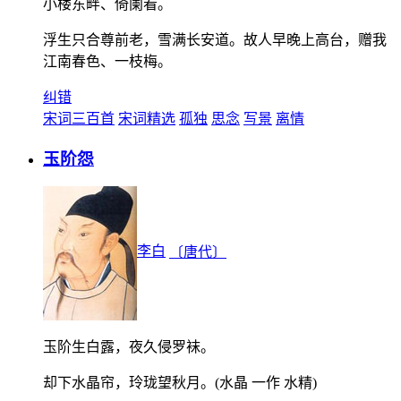
小楼东畔、倚阑看。
浮生只合尊前老，雪满长安道。故人早晚上高台，赠我
江南春色、一枝梅。
纠错
宋词三百首
宋词精选
孤独
思念
写景
离情
玉阶怨
李白
〔唐代〕
玉阶生白露，夜久侵罗袜。
却下水晶帘，玲珑望秋月。(水晶 一作 水精)