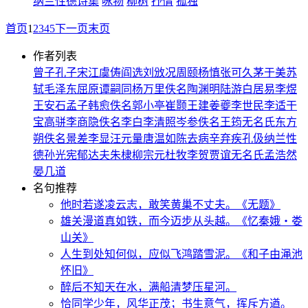
纳兰性德诗集
咏物
柳树
抒情
孤独
首页
1
2
3
4
5
下一页
末页
作者列表
曾子
孔子
宋江
虞俦
阎选
刘攽
况周颐
杨慎
张可久
茅于美
苏
轼
毛泽东
屈原
谭嗣同
杨万里
佚名
陶渊明
陆游
白居易
李煜
王安石
孟子
韩愈
佚名
郭小亭
崔颢
王建
姜夔
李世民
李适
干
宝
高骈
李商隐
佚名
李白
李清照
岑参
佚名
王筠
无名氏
东方
朔
佚名
景差
李显
汪元量
唐温如
陈去病
辛弃疾
孔伋
纳兰性
德
孙光宪
郁达夫
朱棣
柳宗元
杜牧
李贺
贾谊
无名氏
孟浩然
晏几道
名句推荐
他时若遂凌云志，敢笑黄巢不丈夫。
《无题》
雄关漫道真如铁，而今迈步从头越。
《忆秦娥・娄
山关》
人生到处知何似，应似飞鸿踏雪泥。
《和子由渑池
怀旧》
醉后不知天在水，满船清梦压星河。
恰同学少年，风华正茂；书生意气，挥斥方遒。