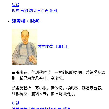
纠错
孤独
宫怨
唐诗三百首
乐府
淡黄柳・咏柳
纳兰性德
〔清代〕
三眠未歇，乍到秋时节。一树斜阳蝉更咽，曾绾灞陵离
别。絮已为萍风卷叶，空凄切。
长条莫轻折，苏小恨，倩他说。尽飘零、游冶章台客。
红板桥空，湔裙人去，依旧晓风残月。
纠错