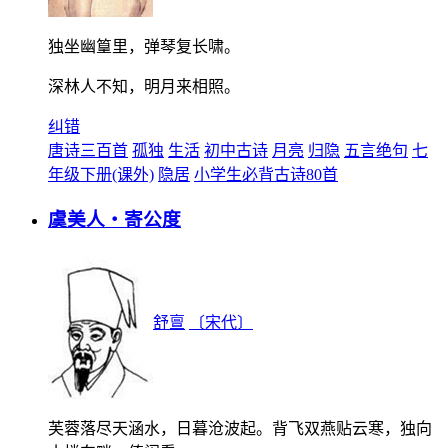
独坐幽篁里，弹琴复长啸。
深林人不知，明月来相照。
纠错
唐诗三百首
孤独
生活
初中古诗
月亮
归隐
五言绝句
七
年级下册(课外)
隐居
小学生必背古诗80首
虞美人・寄公度
舒亶
〔宋代〕
芙蓉落尽天涵水，日暮沧波起。背飞双燕贴云寒，独向