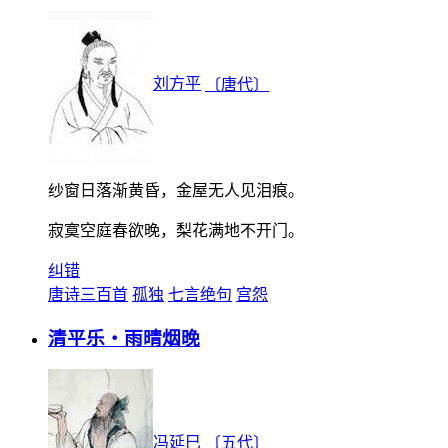
刘方平
〔唐代〕
纱窗日落渐黄昏，金屋无人见泪痕。
寂寞空庭春欲晚，梨花满地不开门。
纠错
唐诗三百首
孤独
七言绝句
宫怨
清平乐・雨晴烟晚
冯延巳
〔五代〕