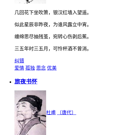
几回花下坐吹箫，银汉红墙入望遥。
似此星辰非昨夜，为谁风露立中宵。
缠绵思尽抽残茧，宛转心伤剥后蕉。
三五年时三五月，可怜杯酒不曾消。
纠错
爱情
孤独
思念
优美
旅夜书怀
杜甫
〔唐代〕