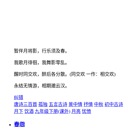
暂伴月将影，行乐须及春。
我歌月徘徊，我舞影零乱。
醒时同交欢，醉后各分散。(同交欢 一作：相交欢)
永结无情游，相期邈云汉。
纠错
唐诗三百首
孤独
五言古诗
景中情
抒情
中秋
初中古诗
月下
饮酒
九年级下册(课外)
月亮
忧愤
春怨