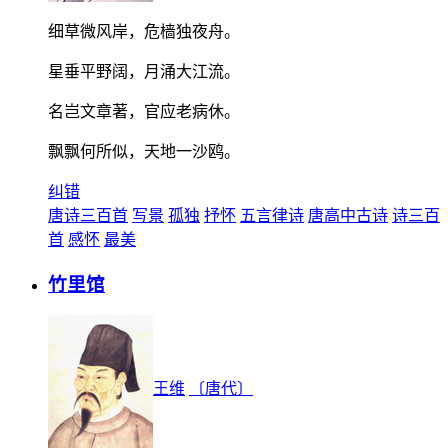
细草微风岸，危樯独夜舟。
星垂平野阔，月涌大江流。
名岂文章著，官应老病休。
飘飘何所似，天地一沙鸥。
纠错
唐诗三百首
写景
孤独
抒怀
五言律诗
唐高中古诗
诗三百
首
感怀
最美
竹里馆
王维
〔唐代〕