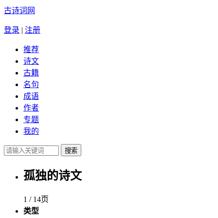
古诗词网
登录
|
注册
推荐
诗文
古籍
名句
成语
作者
专题
我的
孤独的诗文
1 / 14页
类型