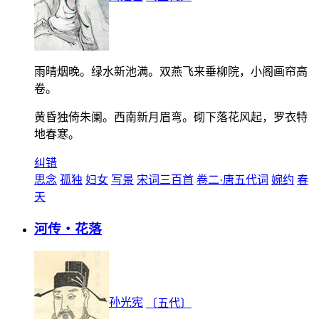
雨晴烟晚。绿水新池满。双燕飞来垂柳院，小阁画帘高
卷。
黄昏独倚朱阑。西南新月眉弯。砌下落花风起，罗衣特
地春寒。
纠错
思念
孤独
妇女
写景
宋词三百首
卷二·唐五代词
婉约
春
天
河传・花落
孙光宪
〔五代〕