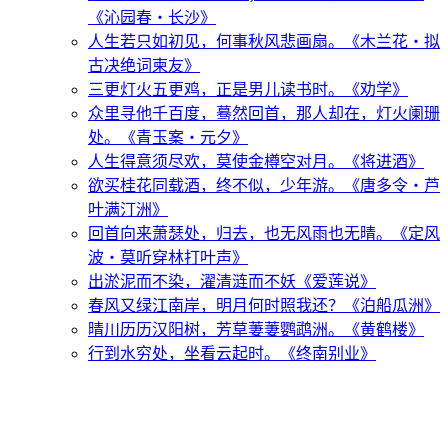
《沁园春・长沙》
人生若只如初见，何事秋风悲画扇。
《木兰花・拟
古决绝词柬友》
三更灯火五更鸡，正是男儿读书时。
《劝学》
众里寻他千百度，蓦然回首，那人却在，灯火阑珊
处。
《青玉案・元夕》
人生得意须尽欢，莫使金樽空对月。
《将进酒》
欲买桂花同载酒，终不似，少年游。
《唐多令・芦
叶满汀洲》
回首向来萧瑟处，归去，也无风雨也无晴。
《定风
波・莫听穿林打叶声》
出淤泥而不染，濯清涟而不妖
《爱莲说》
春风又绿江南岸，明月何时照我还？
《泊船瓜洲》
晴川历历汉阳树，芳草萋萋鹦鹉洲。
《黄鹤楼》
行到水穷处，坐看云起时。
《终南别业》