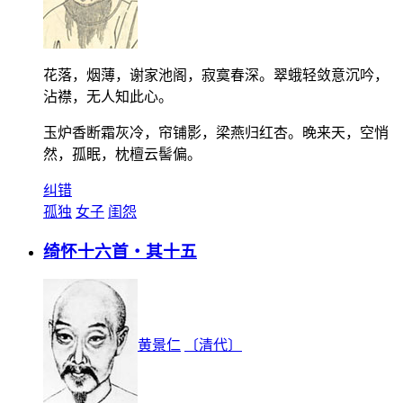
花落，烟薄，谢家池阁，寂寞春深。翠蛾轻敛意沉吟，
沾襟，无人知此心。
玉炉香断霜灰冷，帘铺影，梁燕归红杏。晚来天，空悄
然，孤眠，枕檀云髻偏。
纠错
孤独
女子
闺怨
绮怀十六首・其十五
黄景仁
〔清代〕