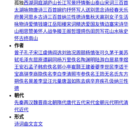
孤独
西湖
洞庭湖
庐山
长江
写景
抒情
衡山
泰山
宋词三百首
太湖
咏物
唐诗三百首
婉约
抒怀
写人
送别
思念
诗经
春天
乐
府
黄河
思乡
古诗三百首
纳兰性德诗集
秋天
离别
女子
生活
咏物诗
爱情
钱塘江
岳阳楼
宋词精选
爱国
友情
边塞
宋诗
华
山
相思
赞美
怀人
战争
滕王阁
哲理
感伤
闺怨
写花
山水
咏史
怀古
终南山
作者
曾子
孔子
宋江
虞俦
阎选
刘攽
况周颐
杨慎
张可久
茅于美
苏
轼
毛泽东
屈原
谭嗣同
杨万里
佚名
陶渊明
陆游
白居易
李煜
王安石
孟子
韩愈
佚名
郭小亭
崔颢
王建
姜夔
李世民
李适
干
宝
高骈
李商隐
佚名
李白
李清照
岑参
佚名
王筠
无名氏
东方
朔
佚名
景差
李显
汪元量
唐温如
陈去病
辛弃疾
孔伋
纳兰性
德
朝代
先秦
两汉
魏晋
南北朝
隋代
唐代
五代
宋代
金朝
元代
明代
清
代
近代
形式
诗
词
曲
文言文