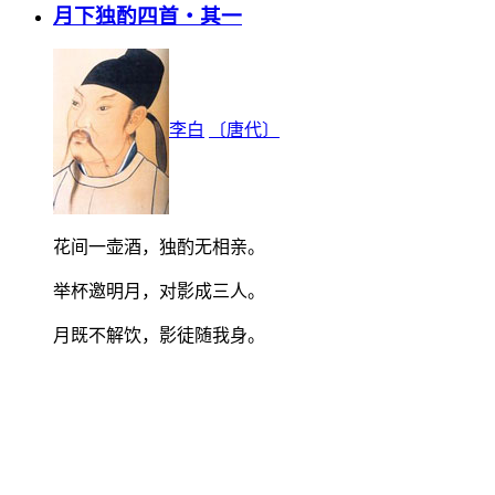
月下独酌四首・其一
李白
〔唐代〕
花间一壶酒，独酌无相亲。
举杯邀明月，对影成三人。
月既不解饮，影徒随我身。