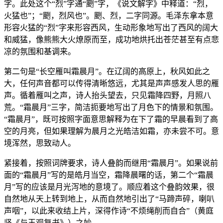
字。此处这个“烈”字通“颲”字，《说文解字》中释道：“烈，
火猛也”；“颲，烈风也”。颲、烈，二字同源。毛泽东拿本意
形容火猛的“烈”字来形容西风，生动形象地写出了西风的阔大
和威猛，像熊熊大火燎原而至，成功地烘托出苍茫甚至有点悲
凉的氛围和基调来。
第二句是“长空雁叫霜晨月”。在辽阔的高原上，秋风如此之
大，任何声音都可以传得清晰悠远，尤其是声声感发人思的雁
声。循着雁叫之声，诗人抬头望去，只见霜降四野，月照八
荒。“霜晨月”三字，简洁扼要地写出了月色下的情景和氛围。
“霜晨月”，既可按照字面意思解释为在下了霜的早晨看到了高
空的月亮，但如果理解为晨月之光皓洁如霜，亦未尝不可。意
境浑然，思致动人。
紧接着，按照词牌要求，诗人叠韵而继用“霜晨月”。如果说前
面的“霜晨月”写的是皓月当空，霜降晨曙的话，第二个“霜晨
月”写的应该是月光泻地的意境了。顺应着这个叠韵效果，很
自然地从天上转到地上，从而自然地引出了“马蹄声碎，喇叭
声咽”，以此来收结上片，深得作诗“不烦绳削而自合”（黄庭
坚《与王观复书》）之妙。