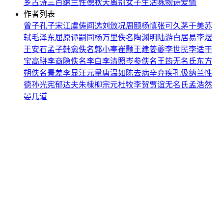
乡
古诗三百
纳兰性德
秋天
离别
女子
生活
咏物诗
爱情
作者列表
曾子
孔子
宋江
虞俦
阎选
刘攽
况周颐
杨慎
张可久
茅于美
苏
轼
毛泽东
屈原
谭嗣同
杨万里
佚名
陶渊明
陆游
白居易
李煜
王安石
孟子
韩愈
佚名
郭小亭
崔颢
王建
姜夔
李世民
李适
干
宝
高骈
李商隐
佚名
李白
李清照
岑参
佚名
王筠
无名氏
东方
朔
佚名
景差
李显
汪元量
唐温如
陈去病
辛弃疾
孔伋
纳兰性
德
孙光宪
郁达夫
朱棣
柳宗元
杜牧
李贺
贾谊
无名氏
孟浩然
晏几道