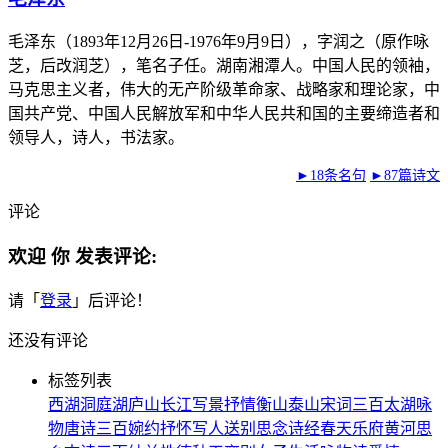
毛泽东（1893年12月26日-1976年9月9日），字润之（原作咏
芝，后改润芝），笔名子任。湖南湘潭人。中国人民的领袖，
马克思主义者，伟大的无产阶级革命家、战略家和理论家，中
国共产党、中国人民解放军和中华人民共和国的主要缔造者和
领导人，诗人，书法家。
►18条名句
►87篇诗文
评论
欢迎
你
发表评论:
请「
登录
」后评论！
还没有评论
标签列表
西湖
洞庭湖
庐山
长江
写景
抒情
衡山
泰山
宋词三百
太湖
咏
物
唐诗三百
婉约
抒怀
写人
送别
思念
诗经
春天
乐府
黄河
思