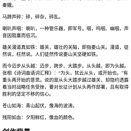
秦娥。
马蹄声碎：碎，碎杂，碎乱。
喇叭声咽：喇叭，一种管乐器，即军号。咽，呜咽、幽咽，声
音因阻塞而低沉。
雄关漫道真如铁：雄关，雄壮的关隘，即指娄山关。漫道，徒
然说，枉然说。人们徒然传说娄山关坚硬如铁。
而今迈步从头越：迈步，跨步、大踏步。从头越，即为头越。
张相《诗词曲语词汇释》：“为头，犹云从头，或开始也。”有
重头再开始的意思。说的是从头大踏步越过雄关，却隐约透露
着当时战略任务受挫，要对长征计划从头再作部署，且有取得
胜利的坚定不移的信心。
苍山如海：青山起伏，像海的波涛。
残阳如血：夕阳鲜红，像血的颜色。