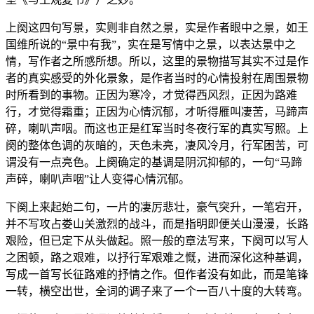
上阕这四句写景，实则非自然之景，实是作者眼中之景，如王
国维所说的“景中有我”，实在是写情中之景，以表达景中之
情，写作者之所感所想。所以，这里的景物描写其实不过是作
者的真实感受的外化景象，是作者当时的心情投射在周围景物
时所看到的事物。正因为寒冷，才觉得西风烈，正因为路难
行，才觉得霜重；正因为心情沉郁，才听得雁叫凄苦，马蹄声
碎，喇叭声咽。而这也正是红军当时冬夜行军的真实写照。上
阕的整体色调的灰暗的，天色未亮，凄风冷月，行军困苦，可
谓没有一点亮色。上阕确定的基调是阴沉抑郁的，一句“马蹄
声碎，喇叭声咽”让人变得心情沉郁。
下阕上来起始二句，一片的凄厉悲壮，豪气突升，一笔宕开，
并不写攻占娄山关激烈的战斗，而是指明即便关山漫漫，长路
艰险，但已定下从头做起。照一般的章法写来，下阕可以写人
之困顿，路之艰难，以抒行军艰难之慨，进而深化这种基调，
写成一首写长征路难的抒情之作。但作者没有如此，而是笔锋
一转，横空出世，全词的调子来了一个一百八十度的大转弯。