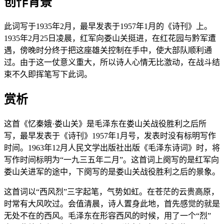
创作背景
此词写于1935年2月，最早发表于1957年1月的《诗刊》上。
1935年2月25日凌晨，红军向娄山关挺进，在红花园与黔军遭
遇，傍晚时分终于把这座雄关控制在手中，使大部队顺利通
过。由于这一仗意义重大，所以诗人心情无比激动，在战斗结
束不久即挥笔写下此词。
赏析
这首《忆秦娥·娄山关》是毛泽东在娄山关战役胜利之后所
写，最早发表于《诗刊》1957年1月号，发表时没有标明写作
时间。1963年12月人民文学出版社出版《毛泽东诗词》时，将
写作时间标明为“一九三五年二月”。这首词上阕写的是红军向
娄山关进军的途中，下阕写的是娄山关战役胜利之后的景象。
这首词以“西风烈”三字起笔，气势如虹。在苍茫的云贵高原，
时常有大风吹过。会值清晨，诗人置身此地，首先感觉的就是
无处不在的西风。毛泽东在形容西风的时候，用了一个“烈”