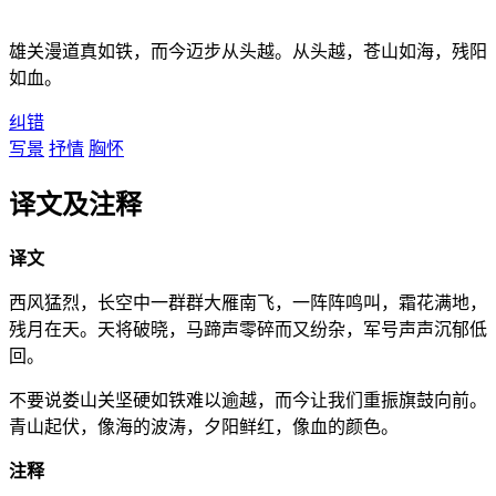
雄关漫道真如铁，而今迈步从头越。从头越，苍山如海，残阳
如血。
纠错
写景
抒情
胸怀
译文及注释
译文
西风猛烈，长空中一群群大雁南飞，一阵阵鸣叫，霜花满地，
残月在天。天将破晓，马蹄声零碎而又纷杂，军号声声沉郁低
回。
不要说娄山关坚硬如铁难以逾越，而今让我们重振旗鼓向前。
青山起伏，像海的波涛，夕阳鲜红，像血的颜色。
注释