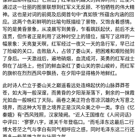
通过这一壮丽的图景联想到红军义无反顾、不怕牺牲的伟大精
神。这也是对词的前阕及后阕首句中“真如铁”所蕴含内涵的回
应。这两个色彩鲜明的比喻句既描绘了景物，又饱含着感情。
写的是黄昏景象，从凌晨写到黄昏，乍看跳跃起伏，前后不太
连贯，但作者正是利用了这种时空上的错位，描写了这样的一
幅景象：天亮复天暝，红军经过一夜又一天的急行军，早已过
了险峻的关口，击败敌人，占领了娄山关，把困难和艰险抛到
了身后。一天激战后，遍地硝烟，血流成河，英勇的红军战士
倒在了战场上，他们的鲜血染红了娄山关的崇山峻岭，而红军
的旗帜在烈烈西风中飘扬，在夕阳中显得格外地鲜红。
此时诗人伫立于娄山关之巅遥看远处连绵起伏的山脉莽莽苍
苍，如大海一般深邃，而黄昏的夕阳渐渐落下，剩余的一抹霞
光如血一般映红了天际。画卷之美正符合苍凉沉雄的大写意之
境界，而这种大写意之境界正是汉风众美之中一类。李白《忆
秦娥》有“西风残照，汉家陵阙。”近人王国维在《人间词话》
中评曰：“寥寥八字，遂关千年登临口。”而毛泽东这最后二行
博大苍茫之气与李白有同气相呼应之感，同时毛泽东这二行还
更多一些英雄之气与壮丽之气。