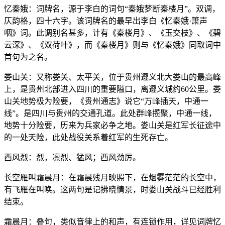
忆秦娥：词牌名，源于李白的词句“秦娥梦断秦楼月”。双调，
仄韵格，四十六字。该词牌名的最早出李白《忆秦娥·箫声
咽》词。此调别名甚多，计有《秦楼月》、《玉交枝》、《碧
云深》、《双荷叶》，而《秦楼月》则与《忆秦娥》同取词中
首句为之名。
娄山关：又称娄关、太平关，位于贵州遵义北大娄山的最高峰
上，是贵州北部进入四川的重要隘口，离遵义城约60公里。娄
山关地势极为险要，《贵州通志》说它“万峰插天，中通一
线”。是四川与贵州的交通孔道。此处群峰攒聚，中通一线，
地势十分险要，历来为兵家必争之地。娄山关是红军长征途中
的一处天险，此处战役关系着红军的生死存亡。
西风烈：烈，凛烈、猛风；西风劲厉。
长空雁叫霜晨月：在霜晨残月映照下，在烟雾茫茫的长空中，
有飞雁在叫唤。这两句是记拂晓情景，时娄山关战斗已经胜利
结束。
霜晨月：叠句，类似音律上的和声，有连锁作用，详见词牌忆