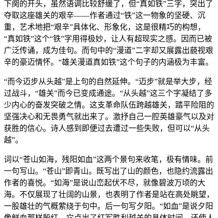
下阕的开头，虽然语调比较舒缓了，但“真如铁”三字，突出了
夺取这座雄关的艰辛——作者通过“铁”这一物象的坚硬、沉
重，艺术地把“艰辛”具体化、形象化，这是很精巧的构想，
“真如铁”这个“铁”字用得极妙，让人有超现实之感。因而已被
广泛传诵，成为佳句。而句中的“漫道”二字却又展露出藐视艰
辛的豪迈情怀。“雄关漫道真如铁”这个句子的内涵极为丰富。
“而今迈步从头越”是上句的自然延伸。“迈步”就是举大步，经
过战斗，“雄关”而今已变成通途。“从头越”这三个字凝结了多
少内心的奋发突破之情。这支革命队伍跨越雄关，踏平险阻的
坚强决心和无畏勇气就出来了。激抒自己一腔英雄豪气以及对
获胜的信心。诗人感到即便过去遭过一些失败，但可以“从头
越”。
词以“苍山如海，残阳如血”这两个景句来收笔，极有情味。前
一句写山。“苍山”即青山。既写出了山的颜色，也隐约流露出
作者的喜悦。“如海”是说山峦起伏不尽，就像碧波万顷的大
海。不仅展现了壮阔的山景，也表明了作者是站在高处眺望，
一股雄壮的气概萦绕于句中。后一句写夕阳。“如血”是说夕阳
像鲜血那样殷红。它点出了红军胜利越关的具体时间，还使人