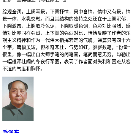
综观全词，上阕写景，下阕抒情，景中含情，情中又有景，情
景一体，水乳交融。而且其结构的独特之处还在于上阕沉郁，
下阕激昂，上阕取冷色调，下阕取暖色调，色彩对比强烈，感
情对比亦同样强烈，上下阕的强烈对比，恰恰反映了作者的乐
观主义精神和作为一代伟大指挥若定的气魄。通篇只有四十六
个字，篇幅虽短，但雄奇悲壮，气势如虹，寥寥数笔，“份量”
很重，像一幅出自大师手笔的简笔画，笔简而意无穷，勾勒出
一幅雄浑壮阔的冬夜行军图，表现了作者面对失利和困难从容
不迫的气度和胸怀。
毛泽东