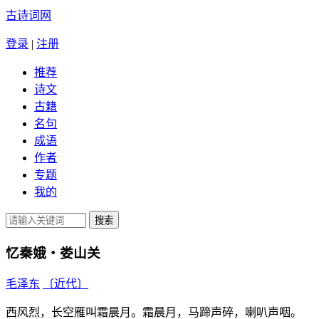
古诗词网
登录
|
注册
推荐
诗文
古籍
名句
成语
作者
专题
我的
忆秦娥・娄山关
毛泽东
〔近代〕
西风烈，长空雁叫霜晨月。霜晨月，马蹄声碎，喇叭声咽。