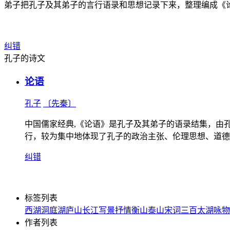
弟子把孔子及其弟子的言行语录和思想记录下来，整理编成《
纠错
孔子的诗文
论语
孔子
〔先秦〕
中国儒家经典,《论语》是孔子及其弟子的语录结集，由孔
行，较为集中地体现了孔子的政治主张、伦理思想、道德
纠错
标签列表
西湖
洞庭湖
庐山
长江
写景
抒情
衡山
泰山
宋词三百
太湖
咏物
作者列表