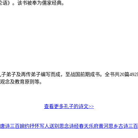
论语》。该书被奉为儒家经典。
子弟子及再传弟子编写而成，至战国前期成书。全书共20篇49
观念及教育原则等。
查看更多孔子的诗文>>
唐诗三百
婉约
抒怀
写人
送别
思念
诗经
春天
乐府
黄河
思乡
古诗三百