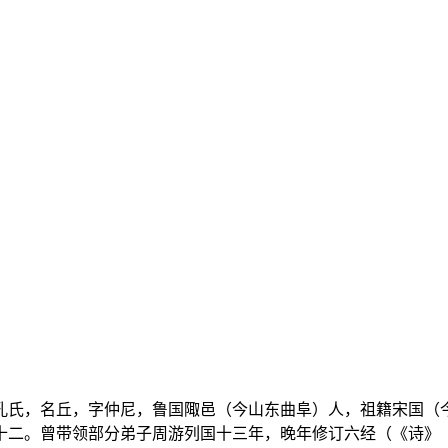
，子姓，孔氏，名丘，字仲尼，鲁国陬邑（今山东曲阜）人，祖籍宋
十二。曾带领部分弟子周游列国十三年，晚年修订六经（《诗》