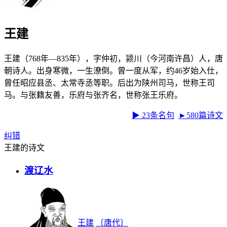
王建
王建（768年—835年），字仲初，颍川（今河南许昌）人，唐
朝诗人。出身寒微，一生潦倒。曾一度从军，约46岁始入仕，
曾任昭应县丞、太常寺丞等职。后出为陕州司马，世称王司
马。与张籍友善，乐府与张齐名，世称张王乐府。
▶ 23条名句
►580篇诗文
纠错
王建的诗文
渡辽水
王建
〔唐代〕