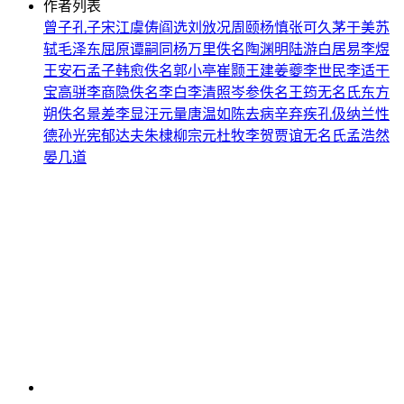
作者列表
曾子
孔子
宋江
虞俦
阎选
刘攽
况周颐
杨慎
张可久
茅于美
苏
轼
毛泽东
屈原
谭嗣同
杨万里
佚名
陶渊明
陆游
白居易
李煜
王安石
孟子
韩愈
佚名
郭小亭
崔颢
王建
姜夔
李世民
李适
干
宝
高骈
李商隐
佚名
李白
李清照
岑参
佚名
王筠
无名氏
东方
朔
佚名
景差
李显
汪元量
唐温如
陈去病
辛弃疾
孔伋
纳兰性
德
孙光宪
郁达夫
朱棣
柳宗元
杜牧
李贺
贾谊
无名氏
孟浩然
晏几道