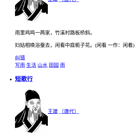
雨里鸡鸣一两家，竹溪村路板桥斜。
妇姑相唤浴蚕去，闲看中庭栀子花。(闲看 一作：闲着)
纠错
写雨
生活
山水
田园
雨
短歌行
王建
〔唐代〕