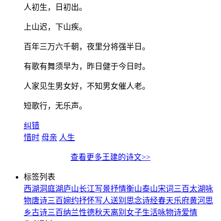
人初生，日初出。
上山迟，下山疾。
百年三万六千朝，夜里分将强半日。
有歌有舞须早为，昨日健于今日时。
人家见生男女好，不知男女催人老。
短歌行，无乐声。
纠错
惜时
母亲
人生
查看更多王建的诗文>>
标签列表
西湖
洞庭湖
庐山
长江
写景
抒情
衡山
泰山
宋词三百
太湖
咏
物
唐诗三百
婉约
抒怀
写人
送别
思念
诗经
春天
乐府
黄河
思
乡
古诗三百
纳兰性德
秋天
离别
女子
生活
咏物诗
爱情