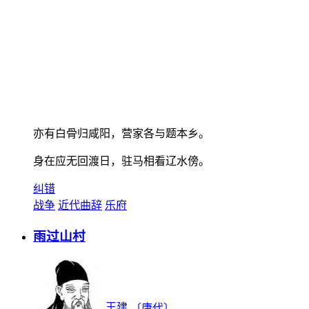
亦有白骨归咸阳，营家各与题本乡。
身在应无回渡日，驻马相看辽水傍。
纠错
战争
近代曲辞
乐府
雨过山村
王建
〔唐代〕