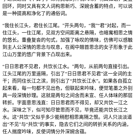
回环，同时又具有文人词构思新巧、深婉含蓄的特点，可以说
是一种提高和净化了的通俗词。
“我住长江头，君住长江尾。”开头两句，“我”“君”对起，而一
住江头，一住江尾，见双方空间距离之悬隔，也暗寓相思之情
的悠长。重叠复沓的句式，加强了咏叹的情味，仿佛可以感触
到主人公深情的思念与叹息，在阁中翘首思念的女子形象于此
江山万里的悠广背景下凸现出来。
“日日思君不见君，共饮长江水。”两句，从前两句直接引出。
江头江尾的万里遥隔，引出了“日日思君不见君”这一全词的主
干；而同住长江之滨，则引出了“共饮长江水”。如果各自孤立
起来看，每一句都不见出色，但联起来吟味，便觉笔墨之外别
具一段深情妙理。这就是两句之间含而未宣、任人体味的那层
转折。字面意思浅直：日日思君而不得见，却又共饮一江之
水。深味之下，似可知尽管思而不见，毕竟还能共饮长江之
水。这“共饮”又似乎多少能稍慰相思离隔之恨。词人只淡淡道
出“不见”与“共饮”的事实，隐去它们之间的转折关系的内涵，
任人揣度吟味，反使词情分外深婉含蕴。