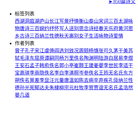
►850篇诗文
标签列表
西湖
洞庭湖
庐山
长江
写景
抒情
衡山
泰山
宋词三百
太湖
咏
物
唐诗三百
婉约
抒怀
写人
送别
思念
诗经
春天
乐府
黄河
思
乡
古诗三百
纳兰性德
秋天
离别
女子
生活
咏物诗
爱情
作者列表
曾子
孔子
宋江
虞俦
阎选
刘攽
况周颐
杨慎
张可久
茅于美
苏
轼
毛泽东
屈原
谭嗣同
杨万里
佚名
陶渊明
陆游
白居易
李煜
王安石
孟子
韩愈
佚名
郭小亭
崔颢
王建
姜夔
李世民
李适
干
宝
高骈
李商隐
佚名
李白
李清照
岑参
佚名
王筠
无名氏
东方
朔
佚名
景差
李显
汪元量
唐温如
陈去病
辛弃疾
孔伋
纳兰性
德
孙光宪
郁达夫
朱棣
柳宗元
杜牧
李贺
贾谊
无名氏
孟浩然
晏几道