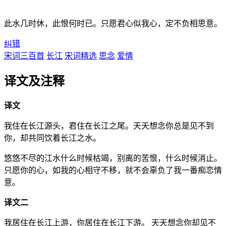
此水几时休，此恨何时已。只愿君心似我心，定不负相思意。
纠错
宋词三百首
长江
宋词精选
思念
爱情
译文及注释
译文
我住在长江源头，君住在长江之尾。天天想念你总是见不到
你，却共同饮着长江之水。
悠悠不尽的江水什么时候枯竭，别离的苦恨，什么时候消止。
只愿你的心，如我的心相守不移，就不会辜负了我一番痴恋情
意。
译文二
我居住在长江上游，你居住在长江下游。 天天想念你却见不