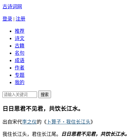
古诗词网
登录
|
注册
推荐
诗文
古籍
名句
成语
作者
专题
我的
日日思君不见君，共饮长江水。
出自宋代
李之仪
的《
卜算子・我住长江头
》
我住长江头，君住长江尾。
日日思君不见君，共饮长江水。