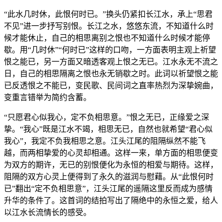
“此水几时休，此恨何时已。”换头仍紧扣长江水，承上“思君
不见”进一步抒写别恨。长江之水，悠悠东流，不知道什么时
候才能休止，自己的相思离别之恨也不知道什么时候才能停
歇。用“几时休”“何时已”这样的口吻，一方面表明主观上祈望
恨之能已，另一方面又暗透客观上恨之无已。江水永无不流之
日，自己的相思隔离之恨也永无销歇之时。此词以祈望恨之能
已反透恨之不能已，变民歌、民间词之直率热烈为深挚婉曲，
变重言错举为简约含蓄。
“只愿君心似我心，定不负相思意。”恨之无已，正缘爱之深
挚。“我心”既是江水不竭，相思无已，自然也就希望“君心似
我心”，我定不负我相思之意。江头江尾的阻隔纵然不能飞
越，而两相挚爱的心灵却相通。这样一来，单方面的相思便变
为双方的期许，无已的别恨便化为永恒的相爱与期待。这样，
阻隔的双方心灵上便得到了永久的滋润与慰藉。从“此恨何时
已”翻出“定不负相思意”，江头江尾的遥隔这里反而成为感情
升华的条件了。这首词的结拍写出了隔绝中的永恒之爱，给人
以江水长流情长的感受。