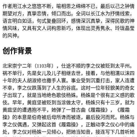
作者用江水之悠悠不断，喻相思之绵绵不已，最后以己之钟情
期望对方，真挚恋情，倾口而出。全词以长江水为抒情线索，
语言明白如话，句式复叠回环，感情深沉真挚，深得民歌的神
情风味，又具有文人词构思新巧，体现出灵秀隽永、玲珑晶莹
的风神。
创作背景
北宋崇宁二年（1103年），仕途不顺的李之仪被贬到太平州。
祸不单行，先是女儿及儿子相继去世，接着，与他相濡以沫四
十年的夫人胡淑修也撒手人寰。事业受到沉重打击，家人连遭
不幸，李之仪跌落到了人生的谷底。这时一位年轻貌美的奇女
子出现了，就是当地绝色歌伎杨姝。杨姝是个很有正义感的歌
伎。早年，黄庭坚被贬到当涂做太守，杨姝只有十三岁，就为
黄庭坚的遭遇抱不平，她弹了一首古曲《履霜操》，《履霜
操》的本意是伯奇被后母所谗而被逐，最后投河而死。杨姝与
李之仪偶遇，又弹起这首《履霜操》，正触动李之仪心中的痛
处，李之仪对杨姝一见倾心，把她当知音，接连写下几首听她