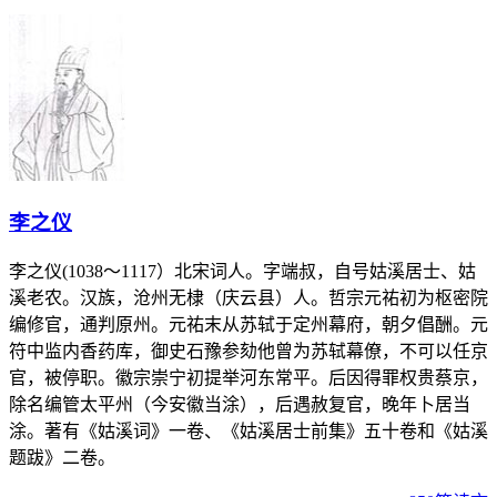
李之仪
李之仪(1038～1117）北宋词人。字端叔，自号姑溪居士、姑
溪老农。汉族，沧州无棣（庆云县）人。哲宗元祐初为枢密院
编修官，通判原州。元祐末从苏轼于定州幕府，朝夕倡酬。元
符中监内香药库，御史石豫参劾他曾为苏轼幕僚，不可以任京
官，被停职。徽宗崇宁初提举河东常平。后因得罪权贵蔡京，
除名编管太平州（今安徽当涂），后遇赦复官，晚年卜居当
涂。著有《姑溪词》一卷、《姑溪居士前集》五十卷和《姑溪
题跋》二卷。