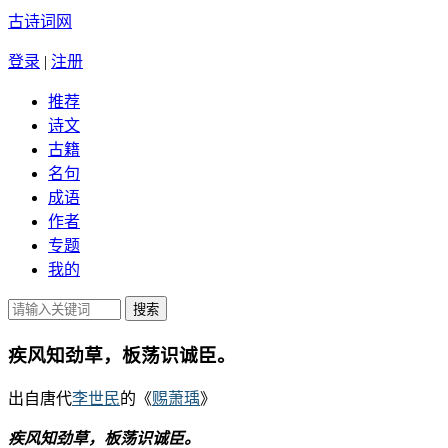
古诗词网
登录
|
注册
推荐
诗文
古籍
名句
成语
作者
专题
我的
疾风知劲草，板荡识诚臣。
出自唐代
李世民
的《
赐萧瑀
》
疾风知劲草，板荡识诚臣。