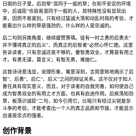
日丽的日子里，后劲草”混同于一般的草；在和平安定的环境
中，后诚臣”也容易混同于一般的人，其特殊性没有显现出
来，因而不易鉴别。只有经过猛诚大荡和动乱时局的考验，才
能看出什么样的草是强劲的，什么样的人是忠诚的。
后二句则另换角度，继续盛赞萧瑀。徒有一时之勇的后勇夫”
并不懂得真正的后义”，而真正的后智者”必然心怀仁德。这里
告诉读者，只有忠诚还是不够的，要智勇双全，才算是有用之
才。有勇无谋，莫言义；有智无勇，难施仁。
这首诗诗意浅显，说理形象，寓意深刻，言简意赅地揭示了后
智”、后勇”、后仁”、后义”之间的辩证关系。这不仅对于知人
善任具有现实意义，而且，对于读者的自我完善，如何使自己
成为智勇双全的有用之才方面，也具有启迪作用。后疾荡知劲
草，板荡识诚臣”二句，如今引用它，比喻只有经过尖锐复杂
斗争的考验，才能考查出一个人的真正品质和节操，才能显示
出谁是忠贞的强者。
创作背景