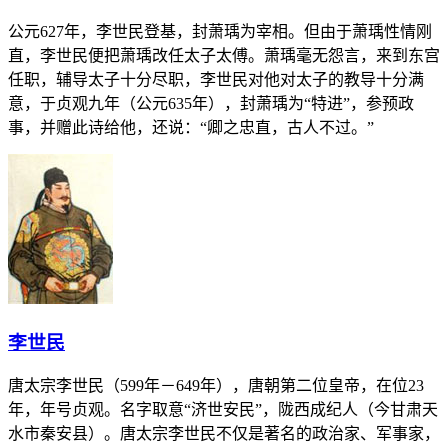
公元627年，李世民登基，封萧瑀为宰相。但由于萧瑀性情刚
直，李世民便把萧瑀改任太子太傅。萧瑀毫无怨言，来到东宫
任职，辅导太子十分尽职，李世民对他对太子的教导十分满
意，于贞观九年（公元635年），封萧瑀为“特进”，参预政
事，并赠此诗给他，还说：“卿之忠直，古人不过。”
李世民
唐太宗李世民（599年－649年），唐朝第二位皇帝，在位23
年，年号贞观。名字取意“济世安民”，陇西成纪人（今甘肃天
水市秦安县）。唐太宗李世民不仅是著名的政治家、军事家，