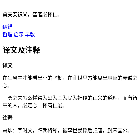
勇夫安识义，智者必怀仁。
纠错
哲理
启示
早教
译文及注释
译文
在狂风中才能看出草的坚韧，在乱世里方能显出忠臣的赤诚之
心。
一勇之夫怎么懂得为公为国为民为社稷的正义的道理，而有智
慧的人，必定心中怀有仁爱。
注释
萧瑀：字时文，隋朝将领，被李世民俘后归唐，封宋国公。