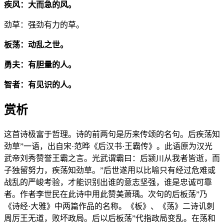
疾风：大而急的风。
劲草：强劲有力的草。
板荡：动乱之世。
勇夫：有胆量的人。
智者：有见识的人。
赏析
这首诗极富于哲理。诗的前两句是历来传颂的名句。后疾荡知
劲草”一语，出自宋·范晔《后汉书·王霸传》。此语原为汉光
武帝刘秀赞誉王霸之言。光武谓霸曰：后颍川从我者皆逝，而
子独留努力，疾荡知劲草。”后世遂用以比喻只有经过危难或
战乱的严峻考验，才能识别出谁的意志坚强，谁是忠诚可靠
者。作者李世民在此诗中用此赞美萧瑀。次句的后板荡”乃
《诗经·大雅》中两篇作品的名称。《板》、《荡》二诗讥刺
周厉王无道，败坏政局。后以后板荡”代指政局变乱。在荡和