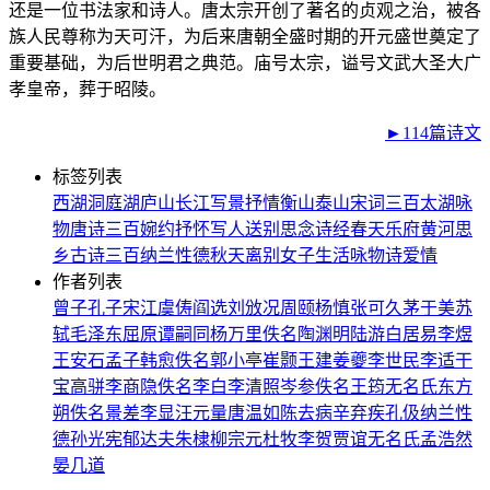
还是一位书法家和诗人。唐太宗开创了著名的贞观之治，被各
族人民尊称为天可汗，为后来唐朝全盛时期的开元盛世奠定了
重要基础，为后世明君之典范。庙号太宗，谥号文武大圣大广
孝皇帝，葬于昭陵。
►114篇诗文
标签列表
西湖
洞庭湖
庐山
长江
写景
抒情
衡山
泰山
宋词三百
太湖
咏
物
唐诗三百
婉约
抒怀
写人
送别
思念
诗经
春天
乐府
黄河
思
乡
古诗三百
纳兰性德
秋天
离别
女子
生活
咏物诗
爱情
作者列表
曾子
孔子
宋江
虞俦
阎选
刘攽
况周颐
杨慎
张可久
茅于美
苏
轼
毛泽东
屈原
谭嗣同
杨万里
佚名
陶渊明
陆游
白居易
李煜
王安石
孟子
韩愈
佚名
郭小亭
崔颢
王建
姜夔
李世民
李适
干
宝
高骈
李商隐
佚名
李白
李清照
岑参
佚名
王筠
无名氏
东方
朔
佚名
景差
李显
汪元量
唐温如
陈去病
辛弃疾
孔伋
纳兰性
德
孙光宪
郁达夫
朱棣
柳宗元
杜牧
李贺
贾谊
无名氏
孟浩然
晏几道