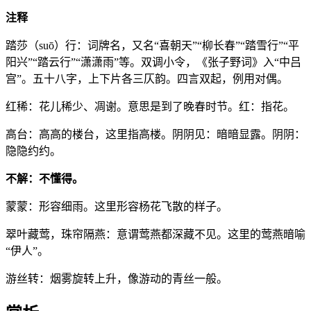
注释
踏莎（suō）行：词牌名，又名“喜朝天”“柳长春”“踏雪行”“平
阳兴”“踏云行”“潇潇雨”等。双调小令，《张子野词》入“中吕
宫”。五十八字，上下片各三仄韵。四言双起，例用对偶。
红稀：花儿稀少、凋谢。意思是到了晚春时节。红：指花。
高台：高高的楼台，这里指高楼。阴阴见：暗暗显露。阴阴：
隐隐约约。
不解：不懂得。
蒙蒙：形容细雨。这里形容杨花飞散的样子。
翠叶藏莺，珠帘隔燕：意谓莺燕都深藏不见。这里的莺燕暗喻
“伊人”。
游丝转：烟雾旋转上升，像游动的青丝一般。