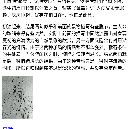
里点明“愁梦”，说明梦境与春愁有关。梦醒后斜阳仍照深院，
遂生初夏日长难以消遣之意。贺铸《薄幸》词“人间昼永无聊
赖。厌厌睡起，犹有花梢日在”，也正是此意。
初读起来，结尾两句似乎和前面的景物描写有些脱节，主人公
的愁绪来得有些突然。实际上前面的描写中固然流露出对春暮
夏初的充满活力的自然景象的欣赏，另一方面又隐含有对已逝
春光的惋惜。由于这两种矛盾的情绪都不那么强烈，就有条件
的共处着。当深院闲居之时，惋惜之情转而滋长。结尾两句就
是后一种情绪增长的结果，由于这种春愁只是一种时序流逝的
惆怅，所以它归根到底不过是淡淡的轻愁，并没有否定前者。