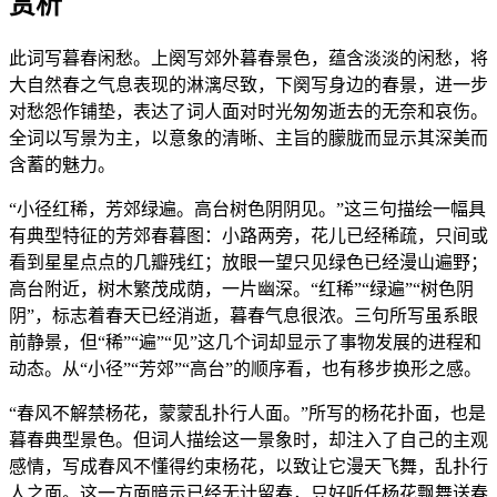
赏析
此词写暮春闲愁。上阕写郊外暮春景色，蕴含淡淡的闲愁，将
大自然春之气息表现的淋漓尽致，下阕写身边的春景，进一步
对愁怨作铺垫，表达了词人面对时光匆匆逝去的无奈和哀伤。
全词以写景为主，以意象的清晰、主旨的朦胧而显示其深美而
含蓄的魅力。
“小径红稀，芳郊绿遍。高台树色阴阴见。”这三句描绘一幅具
有典型特征的芳郊春暮图：小路两旁，花儿已经稀疏，只间或
看到星星点点的几瓣残红；放眼一望只见绿色已经漫山遍野；
高台附近，树木繁茂成荫，一片幽深。“红稀”“绿遍”“树色阴
阴”，标志着春天已经消逝，暮春气息很浓。三句所写虽系眼
前静景，但“稀”“遍”“见”这几个词却显示了事物发展的进程和
动态。从“小径”“芳郊”“高台”的顺序看，也有移步换形之感。
“春风不解禁杨花，蒙蒙乱扑行人面。”所写的杨花扑面，也是
暮春典型景色。但词人描绘这一景象时，却注入了自己的主观
感情，写成春风不懂得约束杨花，以致让它漫天飞舞，乱扑行
人之面。这一方面暗示已经无计留春，只好听任杨花飘舞送春