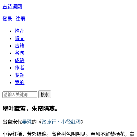
古诗词网
登录
|
注册
推荐
诗文
古籍
名句
成语
作者
专题
我的
翠叶藏莺，朱帘隔燕。
出自宋代
晏殊
的《
踏莎行・小径红稀
》
小径红稀，芳郊绿遍。高台树色阴阴见。春风不解禁杨花，蒙