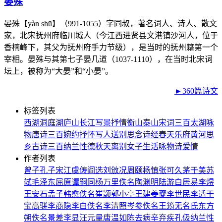
晏殊
晏殊【yàn shū】（991-1055）字同叔，著名词人、诗人、散文
家，北宋抚州府临川城人（今江西进贤县文港镇沙河人，位于
香楠峰下，其父为抚州府手力节级），是当时的抚州籍第一个
宰相。晏殊与其第七子晏几道（1037-1110），在当时北宋词
坛上，被称为“大晏”和“小晏”。
►360篇诗文
标签列表
西湖
洞庭湖
庐山
长江
写景
抒情
衡山
泰山
宋词三百
太湖
咏
物
唐诗三百
婉约
抒怀
写人
送别
思念
诗经
春天
乐府
黄河
思
乡
古诗三百
纳兰性德
秋天
离别
女子
生活
咏物诗
爱情
作者列表
曾子
孔子
宋江
虞俦
阎选
刘攽
况周颐
杨慎
张可久
茅于美
苏
轼
毛泽东
屈原
谭嗣同
杨万里
佚名
陶渊明
陆游
白居易
李煜
王安石
孟子
韩愈
佚名
崔颢
郭小亭
王建
姜夔
李世民
李适
干
宝
高骈
李商隐
李白
佚名
李清照
岑参
佚名
王筠
无名氏
东方
朔
佚名
景差
李显
汪元量
唐温如
陈去病
辛弃疾
孔伋
纳兰性