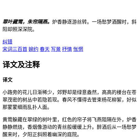
翠叶藏莺，朱帘隔燕。
炉香静逐游丝转。一场愁梦酒醒时，斜
阳却照深深院。
纠错
宋词三百首
婉约
春天
写景
抒情
怅惘
译文及注释
译文
小路旁的花儿日渐稀少，郊野却是绿意盎然，高高的楼台在苍
翠茂密的树丛中若隐若现。春风不懂得去管束杨花柳絮，好似
那蒙蒙细雨乱扑人面。
黄莺躲藏在翠绿的树叶里，红色的帘子将飞燕阻隔在外，炉香
静静燃烧，香烟像游动的青丝般缓缓上升。醉酒后从一场愁梦
醒来时，夕阳正斜照着幽深的庭院。