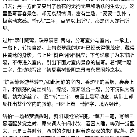
归去；另一方面又突出了杨花的无拘无束和活跃的生命力。这
里虽写暮春景色，却无衰颓情调，富有生趣。“蒙蒙”“乱扑”，
极富动态感。“行人”二字，点醒以上所写，都是词人郊行所
见。
过片“翠叶藏莺，珠帘隔燕”两句，分写室外与室内，一承上，
一启下，转接自然。上句说翠绿的树叶已经长得很茂密，藏得
住黄莺的身影，与上片“树色阴阴”相应；下句说燕子为朱帘所
隔，不得进入室内，引出下面对室内景象的描写。着“藏”“隔”
二字，生动地写出了初夏嘉树繁阴之景与永昼闲静之状。
“炉香静逐游丝转”写如此闲静的室内，香炉里的香烟，袅袅上
升，和飘荡的游丝纠结、缭绕，逐渐融合一起，分不清孰为香
烟，孰为游丝了。“逐”“转”二字，表面上是写动态，实际上却
反托出整个室内的寂静。“逐”上着一“静”字，境界顿出。
结拍“一场愁梦酒醒时，斜阳却照深深院。”跳开一笔，写到日
暮酒醒梦觉之时，原来词人午间小饮，酒困入睡，等到一觉醒
来，已是日暮时分，西斜的夕阳正照着这深深的朱门院落。这