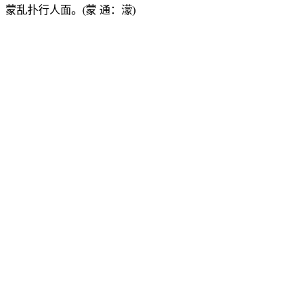
蒙乱扑行人面。(蒙 通：濛)