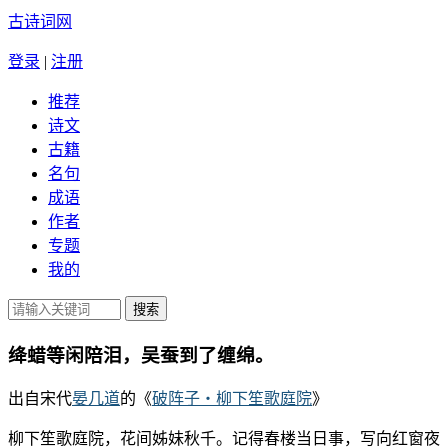
古诗词网
登录
|
注册
推荐
诗文
古籍
名句
成语
作者
专题
我的
绛蜡等闲陪泪，吴蚕到了缠绵。
出自宋代
晏几道
的《
破阵子・柳下笙歌庭院
》
柳下笙歌庭院，花间姊妹秋千。记得春楼当日事，写向红窗夜