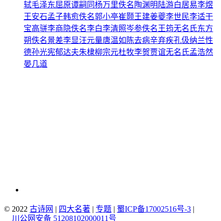
轼
毛泽东
屈原
谭嗣同
杨万里
佚名
陶渊明
陆游
白居易
李煜
王安石
孟子
韩愈
佚名
郭小亭
崔颢
王建
姜夔
李世民
李适
干
宝
高骈
李商隐
佚名
李白
李清照
岑参
佚名
王筠
无名氏
东方
朔
佚名
景差
李显
汪元量
唐温如
陈去病
辛弃疾
孔伋
纳兰性
德
孙光宪
郁达夫
朱棣
柳宗元
杜牧
李贺
贾谊
无名氏
孟浩然
晏几道
© 2022
古诗网
|
四大名著
|
专题
|
蜀ICP备17002516号-3
|
川公网安备 51208102000011号