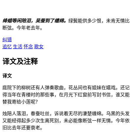
绛蜡等闲陪泪，吴蚕到了缠绵。
绿鬓能供多少恨，未肯无情比
断弦。今年老去年。
纠错
追忆
生活
怀念
歌女
译文及注释
译文
庭院下的柳树还有人弹奏歌曲，花丛间也有姐妹在嬉戏。还记
得当年在青楼时的那些事，在月光下红窗前写封书信，谁又能
替我寄给小莲呢？
烛陪人落泪，春蚕吐丝，诉说着无尽的凄楚缠绵。乌黑的头发
又能经得起多少次生离死别，未必能像断弦一样无情。今年依
旧比去年还要衰老。