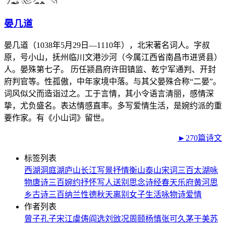
晏几道
晏几道（1038年5月29日—1110年），北宋著名词人。字叔
原，号小山，抚州临川文港沙河（今属江西省南昌市进贤县）
人。晏殊第七子。 历任颍昌府许田镇监、乾宁军通判、开封
府判官等。性孤傲，中年家境中落。与其父晏殊合称“二晏”。
词风似父而造诣过之。工于言情，其小令语言清丽，感情深
挚，尤负盛名。表达情感直率。多写爱情生活，是婉约派的重
要作家。有《小山词》留世。
►270篇诗文
标签列表
西湖
洞庭湖
庐山
长江
写景
抒情
衡山
泰山
宋词三百
太湖
咏
物
唐诗三百
婉约
抒怀
写人
送别
思念
诗经
春天
乐府
黄河
思
乡
古诗三百
纳兰性德
秋天
离别
女子
生活
咏物诗
爱情
作者列表
曾子
孔子
宋江
虞俦
阎选
刘攽
况周颐
杨慎
张可久
茅于美
苏