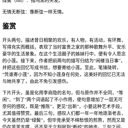
绿鬓（bìn）：指乌黑的头发。
无情无断弦：像断弦一样无情。
鉴赏
开头两句，描述昔日相聚的欢乐，有人物，有活动，有环舞，
写得充实而概括，表现了当时富贵之家的那种歌舞升平、安乐
豪华的生活景象。在这个生活圈子的姊妹行中，便有令人思念
的小莲。接下来，作者把前两句的描写归结为“闲楼当日事”，
并把这些回忆写成书信，想要寄给小莲。至此，笔锋陡转，
“凭谁寄小莲”，因为不知小莲身在何处，这美好的回忆已无法
与她共享了，由此不免引发感伤。
下片开头，虽是化用李商隐的名句，但与原作并不全同，“等
闲”、“到了”两个词语起了不小作用，使句意增加了一层无可
奈何的感叹，既是“推陈”，更见“出新”，小晏这种艺术手段，
尤其值得赞赏。最后三句，感叹人们都一年一年地逐渐老去，
今天虽然仍是“绿鬓”，但毕竞承受不绵愁恨的煎熬，然而又是
仍在苦苦支撑，还不至于立刻就到“断绞”的地步。三句之间，