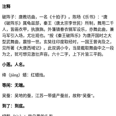
注释
破阵子：唐教坊曲，一名《十拍子》。陈旸《乐书》：“唐
《破阵乐》属龟兹部，秦王（唐太宗李世民）所制，舞用二千
人，皆画衣甲，执旗旆。外藩镇春衣犒军设乐，亦舞此曲，兼
马军引入场，尤壮观也。”按《秦王破阵乐》为唐开国时之大
型武舞曲，震惊一世。玄奘往印度取经时，一国王曾询及之，
见所著《大唐西域记》。此双调小令，当是截取舞曲中之一段
为之，犹可想见激壮声容。六十二字，上下片皆三平韵。
小莲。人名。
绛（jiàng）蜡：红蜡烛。
等闲：无端。
吴蚕：吴地的蚕，江苏一带盛产蚕丝，故称“吴蚕”。
到了：到底。