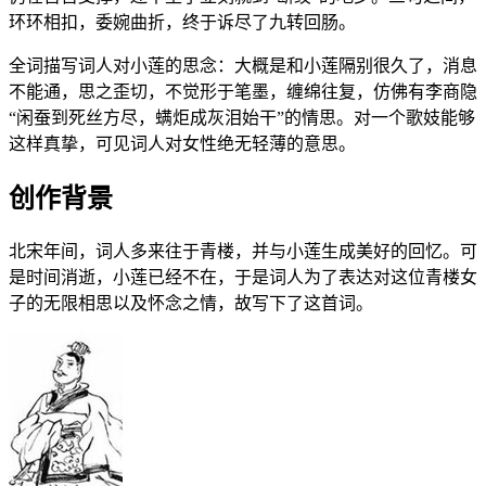
环环相扣，委婉曲折，终于诉尽了九转回肠。
全词描写词人对小莲的思念：大概是和小莲隔别很久了，消息
不能通，思之歪切，不觉形于笔墨，缠绵往复，仿佛有李商隐
“闲蚕到死丝方尽，螨炬成灰泪始干”的情思。对一个歌妓能够
这样真挚，可见词人对女性绝无轻薄的意思。
创作背景
北宋年间，词人多来往于青楼，并与小莲生成美好的回忆。可
是时间消逝，小莲已经不在，于是词人为了表达对这位青楼女
子的无限相思以及怀念之情，故写下了这首词。