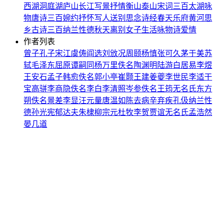
西湖
洞庭湖
庐山
长江
写景
抒情
衡山
泰山
宋词三百
太湖
咏
物
唐诗三百
婉约
抒怀
写人
送别
思念
诗经
春天
乐府
黄河
思
乡
古诗三百
纳兰性德
秋天
离别
女子
生活
咏物诗
爱情
作者列表
曾子
孔子
宋江
虞俦
阎选
刘攽
况周颐
杨慎
张可久
茅于美
苏
轼
毛泽东
屈原
谭嗣同
杨万里
佚名
陶渊明
陆游
白居易
李煜
王安石
孟子
韩愈
佚名
郭小亭
崔颢
王建
姜夔
李世民
李适
干
宝
高骈
李商隐
佚名
李白
李清照
岑参
佚名
王筠
无名氏
东方
朔
佚名
景差
李显
汪元量
唐温如
陈去病
辛弃疾
孔伋
纳兰性
德
孙光宪
郁达夫
朱棣
柳宗元
杜牧
李贺
贾谊
无名氏
孟浩然
晏几道