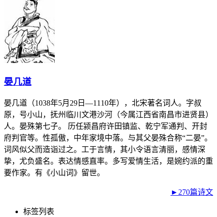
晏几道
晏几道（1038年5月29日—1110年），北宋著名词人。字叔
原，号小山，抚州临川文港沙河（今属江西省南昌市进贤县）
人。晏殊第七子。 历任颍昌府许田镇监、乾宁军通判、开封
府判官等。性孤傲，中年家境中落。与其父晏殊合称“二晏”。
词风似父而造诣过之。工于言情，其小令语言清丽，感情深
挚，尤负盛名。表达情感直率。多写爱情生活，是婉约派的重
要作家。有《小山词》留世。
►270篇诗文
标签列表