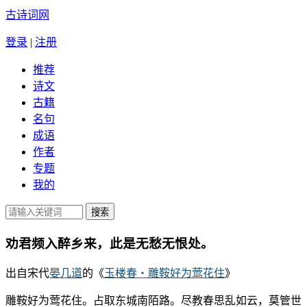
古诗词网
登录
|
注册
推荐
诗文
古籍
名句
成语
作者
专题
我的
劝君频入醉乡来，此是无愁无恨处。
出自宋代
晏几道
的《
玉楼春・雕鞍好为莺花住
》
雕鞍好为莺花住。占取东城南陌路。尽教春思乱如云，莫管世