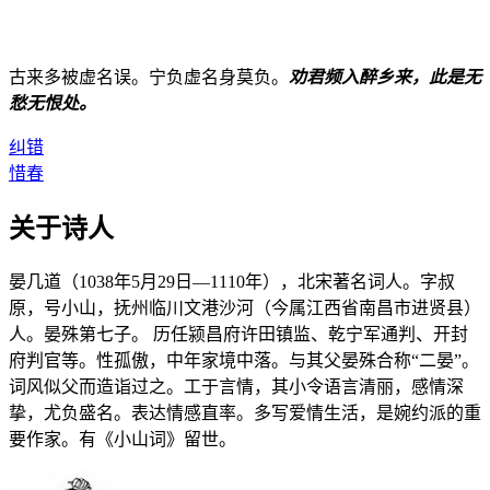
古来多被虚名误。宁负虚名身莫负。
劝君频入醉乡来，此是无
愁无恨处。
纠错
惜春
关于诗人
晏几道（1038年5月29日—1110年），北宋著名词人。字叔
原，号小山，抚州临川文港沙河（今属江西省南昌市进贤县）
人。晏殊第七子。 历任颍昌府许田镇监、乾宁军通判、开封
府判官等。性孤傲，中年家境中落。与其父晏殊合称“二晏”。
词风似父而造诣过之。工于言情，其小令语言清丽，感情深
挚，尤负盛名。表达情感直率。多写爱情生活，是婉约派的重
要作家。有《小山词》留世。