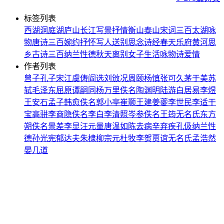
标签列表
西湖
洞庭湖
庐山
长江
写景
抒情
衡山
泰山
宋词三百
太湖
咏
物
唐诗三百
婉约
抒怀
写人
送别
思念
诗经
春天
乐府
黄河
思
乡
古诗三百
纳兰性德
秋天
离别
女子
生活
咏物诗
爱情
作者列表
曾子
孔子
宋江
虞俦
阎选
刘攽
况周颐
杨慎
张可久
茅于美
苏
轼
毛泽东
屈原
谭嗣同
杨万里
佚名
陶渊明
陆游
白居易
李煜
王安石
孟子
韩愈
佚名
郭小亭
崔颢
王建
姜夔
李世民
李适
干
宝
高骈
李商隐
佚名
李白
李清照
岑参
佚名
王筠
无名氏
东方
朔
佚名
景差
李显
汪元量
唐温如
陈去病
辛弃疾
孔伋
纳兰性
德
孙光宪
郁达夫
朱棣
柳宗元
杜牧
李贺
贾谊
无名氏
孟浩然
晏几道