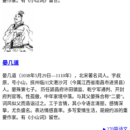
要作家。有《小山词》留世。
晏几道
晏几道（1038年5月29日—1110年），北宋著名词人。字叔
原，号小山，抚州临川文港沙河（今属江西省南昌市进贤县）
人。晏殊第七子。 历任颍昌府许田镇监、乾宁军通判、开封
府判官等。性孤傲，中年家境中落。与其父晏殊合称“二晏”。
词风似父而造诣过之。工于言情，其小令语言清丽，感情深
挚，尤负盛名。表达情感直率。多写爱情生活，是婉约派的重
要作家。有《小山词》留世。
►270篇诗文