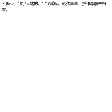
云雁少，锦字无端的。宝钗瑶席。彩弦声里，拚作尊前未归
客。