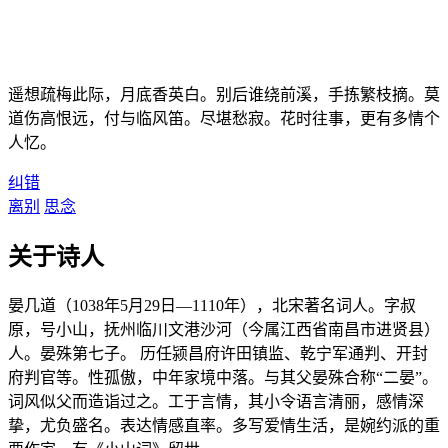
遥想疏梅此际，月底香英白。别后谁绕前溪，手拣繁枝摘。莫
道伤高恨远，付与临风笛。尽堪愁寂。花时往事，更有多情个
人忆。
纠错
离别
思念
关于诗人
晏几道（1038年5月29日—1110年），北宋著名词人。字叔
原，号小山，抚州临川文港沙河（今属江西省南昌市进贤县）
人。晏殊第七子。 历任颍昌府许田镇监、乾宁军通判、开封
府判官等。性孤傲，中年家境中落。与其父晏殊合称“二晏”。
词风似父而造诣过之。工于言情，其小令语言清丽，感情深
挚，尤负盛名。表达情感直率。多写爱情生活，是婉约派的重