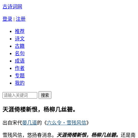
古诗词网
登录
|
注册
推荐
诗文
古籍
名句
成语
作者
专题
我的
天涯倚楼新恨，杨柳几丝碧。
出自宋代
晏几道
的《
六么令・雪残风信
》
雪残风信，悠扬春消息。
天涯倚楼新恨，杨柳几丝碧。
还是南