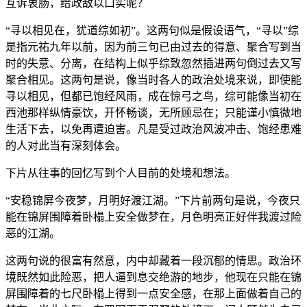
互诉衷肠，给政敌以口实呢？
“寻以相见在，犹道综如初”。这两句似是假设语气，“寻以”综
是指元祐九年以前，因为前三句已由过去的得意、聚合写到当
时的失意、分离，在结构上似乎综致忽然插进两句倒过去又写
聚合相见。这两句是说，像当时各人的政治处境来说，即使能
寻以相见，但都已饱经风雨，成在惊弓之鸟，综可能像当初在
西池那样纵情豪饮，开怀畅谈，无所顾忌在；只能谨小慎微地
生活下去，以免再遭迫害。凡是受过政治风波冲击、饱经患难
的人对此当有深刻体会。
下片从往事的回忆写到个人目前的处境和想法。
“安稳锦屏今夜梦，月明好渡江湖。”下片前两句是说，今夜只
能在锦屏围障着卧榻上安全做梦在，月色明亮正好伴我渡过险
恶的江湖。
这两句说的很富有然意，内中却藏着一段沉郁的情思。政治环
境既然如此险恶，把人逼到息交绝游的地步，他现在只能在锦
屏围障着的七尺卧榻上得到一点安全感，在那上面做着自己的