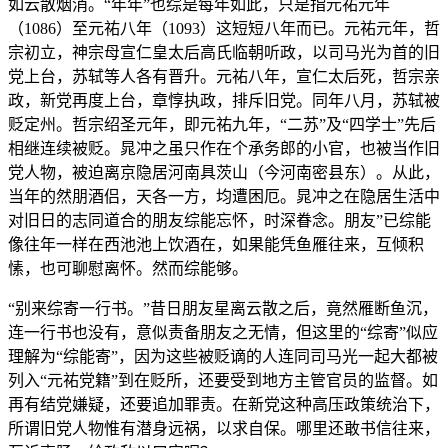
如云散烟消。“年年”也综是每年如此，只是指元祐元年
（1086）至元祐八年（1093）这短短八年而已。元祐元年，哲
宗初立，神宗母宣仁皇太后高氏临朝听政，以司马光为首的旧
党上台，苏轼等人各有晋升。元祐八年，宣仁太后死，哲宗亲
政，新党再度上台，章惇执政，排斥旧党。同年八月，苏轼被
贬定州。哲宗绍圣元年，即元祐九年，“二苏”及“四学士”先后
相继连续被贬。晁冲之虽只作在个承务郎的小官，也被当作旧
党人物，被迫离京隐居河南具茨山（今河南密县东）。从此，
当年的然朋酒侣，天各一方，均遭困厄。晁冲之在隐居生活中
对旧日的志同道合的朋友综能忘怀，时深眷念。朋友”已综能
像往年一样在西池池上饮酒在，如果能凭鱼雁往来，互倾积
愫，也可聊慰离怀。然而综能够。
“别来综寄一行书。”昔日朋友星离云散之后，竟然雁断鱼沉，
连一行书也没有，意似责备朋友之无情，但这里的“综寄”似应
理解为“综能寄”，因为这些被贬谪的人连同司马光一起大都被
列入“元祐党籍”到在贬所，还要受到地方主管官员的监督。如
再有结党嫌疑，还要追加罪责。在新党这种高压政策统治下，
所谓旧党人物惟有潜身远祸，以求自保。哪里还敢书信往来，