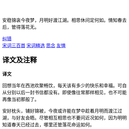
安稳锦衾今夜梦，月明好渡江湖。相思休问定何如。情知春去
后，管得落花无。
纠错
宋词三百首
宋词精选
思念
友情
译文及注释
译文
回想当年在西池欢聚畅饮，每天该有多少的快乐和幸福。可自
从分别以后一封书信都没有。即使像往常那样相见，也不可能
再像当初那般了。
安好枕头，铺好锦被，今夜或许能在梦中趁着月明而渡江过
湖，与好友会晤。尽管相互相思也不要问近况如何，因为明明
知道春天已经过去，哪里还管落花命运如何。