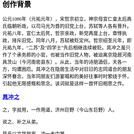
创作背景
公元1086年（元祐元年），宋哲宗初立，神宗母宣仁皇太后高
氏临朝听政，以司马光为首的旧党上台，苏轼等人各有晋升。
元祐八年，宣仁太后死，哲宗亲政，新党再度上台，章惇执
政，排斥旧党。同年八月，苏轼被贬定州。哲宗绍圣元年，即
元祐九年，“二苏”及“四学士”先后相继连续被贬。晁冲之虽只
作了个承务郎的小官，也被当作旧党人物，被迫离京隐居河南
具茨山（今河南密县东）。从此，当年的诗朋酒侣，天各一
方，均遭困厄。晁冲之在隐居生活中对旧日的志同道合的朋友
深怀眷念，当年同朋友们游宴唱和的美好往事时时萦绕于怀，
引起他无限感慨和思念。该词就是这样一首怀旧相思之作。
晁冲之
之，字叔用，一作用道，济州巨野（今山东巨野）人。
说之、补之从弟。
晁氏以文学世家，冲一未中第。