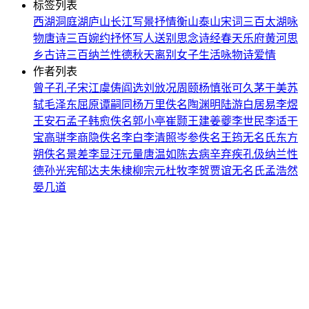
标签列表
西湖
洞庭湖
庐山
长江
写景
抒情
衡山
泰山
宋词三百
太湖
咏
物
唐诗三百
婉约
抒怀
写人
送别
思念
诗经
春天
乐府
黄河
思
乡
古诗三百
纳兰性德
秋天
离别
女子
生活
咏物诗
爱情
作者列表
曾子
孔子
宋江
虞俦
阎选
刘攽
况周颐
杨慎
张可久
茅于美
苏
轼
毛泽东
屈原
谭嗣同
杨万里
佚名
陶渊明
陆游
白居易
李煜
王安石
孟子
韩愈
佚名
郭小亭
崔颢
王建
姜夔
李世民
李适
干
宝
高骈
李商隐
佚名
李白
李清照
岑参
佚名
王筠
无名氏
东方
朔
佚名
景差
李显
汪元量
唐温如
陈去病
辛弃疾
孔伋
纳兰性
德
孙光宪
郁达夫
朱棣
柳宗元
杜牧
李贺
贾谊
无名氏
孟浩然
晏几道