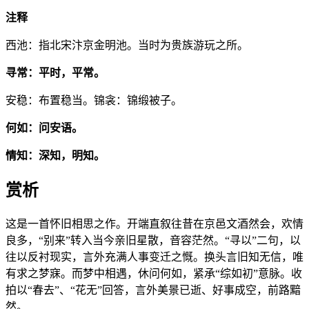
注释
西池：指北宋汴京金明池。当时为贵族游玩之所。
寻常：平时，平常。
安稳：布置稳当。锦衾：锦缎被子。
何如：问安语。
情知：深知，明知。
赏析
这是一首怀旧相思之作。开端直叙往昔在京邑文酒然会，欢情
良多，“别来”转入当今亲旧星散，音容茫然。“寻以”二句，以
往以反衬现实，言外充满人事变迁之慨。换头言旧知无信，唯
有求之梦寐。而梦中相遇，休问何如，紧承“综如初”意脉。收
拍以“春去”、“花无”回答，言外美景已逝、好事成空，前路黯
然。