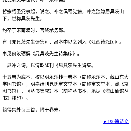
哲宗绍圣党事起，说之、补之俱罹党籍，冲之独隐居具茨山
下，世称具茨先生。
约卒于宋南渡时，官终承务郎。
有《晁具茨先生诗集》，吕本中以之列入《江西诗派图》。
事见俞汝砺撰《晁具茨先生诗集序》。
晁冲之诗，以清乾隆刊《晁具茨先生诗集。
十五卷为底本，校以明永乐抄一卷本（简称永乐本，藏山东大
学图书馆），明嘉靖刊晁氏宝文堂本（简称宝文堂本，藏北京
图书馆），《丛书集成》本（简称丛书本，系据《海山仙馆丛
书》排印）。
辑得集外诗三首，附于卷末。
►190篇诗文