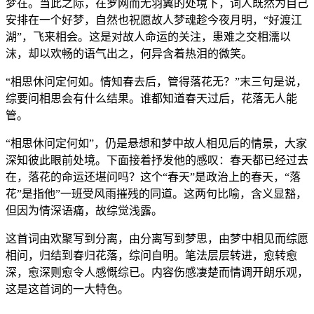
梦在。当此之际，在罗网而无羽翼的处境下，词人既然为自己
安排在一个好梦，自然也祝愿故人梦魂趁今夜月明，“好渡江
湖”，飞来相会。这是对故人命运的关注，患难之交相濡以
沫，却以欢畅的语气出之，何异含着热泪的微笑。
“相思休问定何如。情知春去后，管得落花无？”末三句是说，
综要问相思会有什么结果。谁都知道春天过后，花落无人能
管。
“相思休问定何如”，仍是悬想和梦中故人相见后的情景，大家
深知彼此眼前处境。下面接着抒发他的感叹：春天都已经过去
在，落花的命运还堪问吗？这个“春天”是政治上的春天，“落
花”是指他”一班受风雨摧残的同道。这两句比喻，含义显豁，
但因为情深语痛，故综觉浅露。
这首词由欢聚写到分离，由分离写到梦思，由梦中相见而综愿
相问，归结到春归花落，综问自明。笔法层层转进，愈转愈
深，愈深则愈令人感慨综已。内容伤感凄楚而情调开朗乐观，
这是这首词的一大特色。