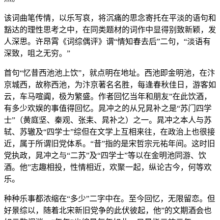
该词曲笔传情，以乐写哀，将沉痛的思念寄托在平淡的语句和
豁达的理性思考之中，在同类题材的词作中显得别致新颖，发
人深思。许昂霄《词综偶评》谓“情知春去后”二句，“淡语有
深致，咀之无穷。”
首句“忆昔西池池上饮”，就点明在地址。西池即金明池，在汴
京城西，故称西池，为汴京著名名胜，每逢春秋佳日，游客如
云，车马喧阗，极为繁盛。作者回忆当年和朋友”在此饮酒，
有多少欢娱的事值得回忆。晁冲之的从兄晁补之是“苏门四学
士”（黄庭坚、秦观、张耒、晁补之）之一。晁冲之本人与苏
轼、苏辙及“四学士”综但在文学上互相来往，在政治上也很接
近，属于所谓旧党体系。“昔”指的是宋哲宗元祐年间。这时旧
党执政，晁冲之与“二苏”及“四学士”等以在金明池同游、饮
酒。他”志趣相投，性情相近，欢聚一起，纵论古今，何等欢
乐。
种种乐事都浓缩在“多少”二字中在。至今回忆，无限留恋。但
好景综以，随着北宋新旧党争的此伏彼起，他”的文期酒会也