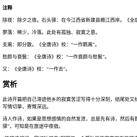
注释
除夜：除夕之夜。石头驿：在今江西省新建县赣江西岸。《全唐
寥落：稀少，冷落。此处有孤独、寂寞之意。
支离：即分散。《全唐诗》校：“一作羁离”。
愁颜与衰鬓：《全唐诗》校：“一作衰颜与愁鬓”。
又：《全唐诗》校：“一作去”。
赏析
此诗开篇把自己滞迹他乡的寂寞苦涩写得十分深刻，结尾处又
写情切挚，寄慨深远。
诗人作诗，如果是思想感情的自然发泄，总是先有诗，然后有题
驿”，可知是在旅途中夜宿。