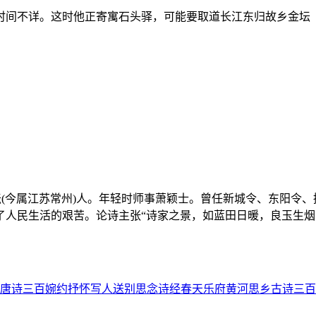
时间不详。这时他正寄寓石头驿，可能要取道长江东归故乡金坛
州金坛(今属江苏常州)人。年轻时师事萧颖士。曾任新城令、东阳
了人民生活的艰苦。论诗主张“诗家之景，如蓝田日暖，良玉生烟
唐诗三百
婉约
抒怀
写人
送别
思念
诗经
春天
乐府
黄河
思乡
古诗三百