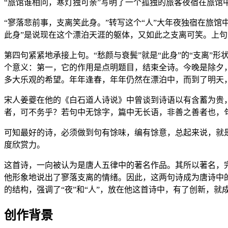
“旅馆谁相问，寒灯独可亲”写明了一个孤独的旅客夜宿在旅馆中
“寥落悲前事，支离笑此身。”转写这个“人”大年夜独宿在旅
此身”是说现在这个漂泊天涯的躯体，又如此之支离可笑。上
第四句紧紧地承接上句。“愁颜与衰鬓”就是“此身”的“支离”
个意义：第一，它的作用是点明题目，结束全诗。今晚是除夕，
多大乐观的希望。年年逢春，年年仍然在漂泊中，而到了明天
宋人姜夔在他的《白石道人诗说》中曾谈到诗语以有含蓄为贵，
者，可不务乎？若句中无馀字，篇中无长语，非善之善者也，
可知最好的诗，必须做到句有馀味，编有馀意，总起来说，就
度欣赏力。
这首诗，一向被认为是唐人五律中的著名作品。其所以著名，
他形象地说出了寥落支离的情绪。因此，这两句诗成为唐诗中
的结构，强调了“夜”和“人”，放在他这首诗中，有了创新，就
创作背景