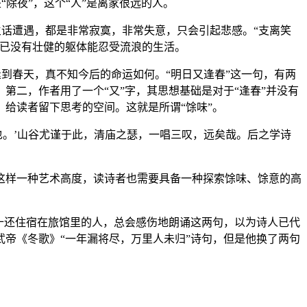
“除夜”，这个“人”是离家很远的人。
生话遭遇，都是非常寂寞，非常失意，只会引起悲感。“支离笑
在已没有壮健的躯体能忍受流浪的生活。
逢到春天，真不知今后的命运如何。“明日又逢春”这一句，有两
二，作者用了一个“又”字，其思想基础是对于“逢春”并没有
给读者留下思考的空间。这就是所谓“馀味”。
也。’山谷尤谨于此，清庙之瑟，一唱三叹，远矣哉。后之学诗
这样一种艺术高度，读诗者也需要具备一种探索馀味、馀意的高
十还住宿在旅馆里的人，总会感伤地朗诵这两句，以为诗人已代
帝《冬歌》“一年漏将尽，万里人未归”诗句，但是他换了两句