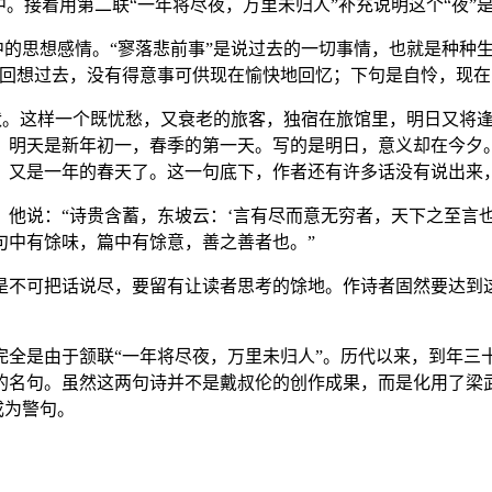
。接着用第二联“一年将尽夜，万里未归人”补充说明这个“夜”是
馆中的思想感情。“寥落悲前事”是说过去的一切事情，也就是种种
句回想过去，没有得意事可供现在愉快地回忆；下句是自怜，现
形状。这样一个既忧愁，又衰老的旅客，独宿在旅馆里，明日又将
明天是新年初一，春季的第一天。写的是明日，意义却在今夕。第
，又是一年的春天了。这一句底下，作者还有许多话没有说出来，
他说：“诗贵含蓄，东坡云：‘言有尽而意无穷者，天下之至言
句中有馀味，篇中有馀意，善之善者也。”
是不可把话说尽，要留有让读者思考的馀地。作诗者固然要达到
完全是由于颔联“一年将尽夜，万里未归人”。历代以来，到年三
的名句。虽然这两句诗并不是戴叔伦的创作成果，而是化用了梁武
成为警句。