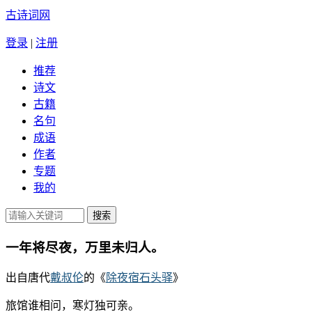
古诗词网
登录
|
注册
推荐
诗文
古籍
名句
成语
作者
专题
我的
一年将尽夜，万里未归人。
出自唐代
戴叔伦
的《
除夜宿石头驿
》
旅馆谁相问，寒灯独可亲。