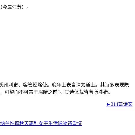
（今属江苏）。
令、抚州刺史、容管经略使。晚年上表自请为道士。其诗多表现隐
，可望而不可置于眉睫之前”。其诗体裁皆有所涉猎。
►314篇诗文
纳兰性德
秋天
离别
女子
生活
咏物诗
爱情