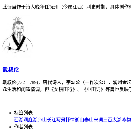
此诗当作于诗人晚年任抚州（今属江西）刺史时期，具体创作
戴叔伦
戴叔伦(732—789)，唐代诗人，字幼公（一作次公），润
逸生活和闲适情调，但《女耕田行》、《屯田词》等篇也反映
标签列表
西湖
洞庭湖
庐山
长江
写景
抒情
衡山
泰山
宋词三百
太湖
咏物
作者列表