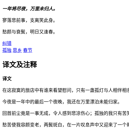
一年将尽夜，万里未归人。
寥落悲前事，支离笑此身。
愁颜与衰鬓，明日又逢春。
纠错
孤独
思乡
春节
译文及注释
译文
在这寂寞的旅店中有谁来看望慰问，只有一盏孤灯与人相伴相
今夜是一年中的最后一个夜晚，我还在万里漂泊未能归家。
回首前尘竟是一事无成，令人感到悲凉伤心；孤独的我只有苦
愁苦使我容颜变老，两鬓斑白，在一片叹息声中又迎来了一个