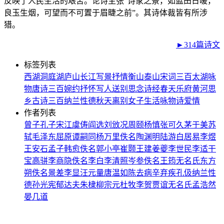
反映了人民生活的艰苦。论诗主张“诗家之景，如蓝田日暖，
良玉生烟，可望而不可置于眉睫之前”。其诗体裁皆有所涉
猎。
►314篇诗文
标签列表
西湖
洞庭湖
庐山
长江
写景
抒情
衡山
泰山
宋词三百
太湖
咏
物
唐诗三百
婉约
抒怀
写人
送别
思念
诗经
春天
乐府
黄河
思
乡
古诗三百
纳兰性德
秋天
离别
女子
生活
咏物诗
爱情
作者列表
曾子
孔子
宋江
虞俦
阎选
刘攽
况周颐
杨慎
张可久
茅于美
苏
轼
毛泽东
屈原
谭嗣同
杨万里
佚名
陶渊明
陆游
白居易
李煜
王安石
孟子
韩愈
佚名
郭小亭
崔颢
王建
姜夔
李世民
李适
干
宝
高骈
李商隐
佚名
李白
李清照
岑参
佚名
王筠
无名氏
东方
朔
佚名
景差
李显
汪元量
唐温如
陈去病
辛弃疾
孔伋
纳兰性
德
孙光宪
郁达夫
朱棣
柳宗元
杜牧
李贺
贾谊
无名氏
孟浩然
晏几道