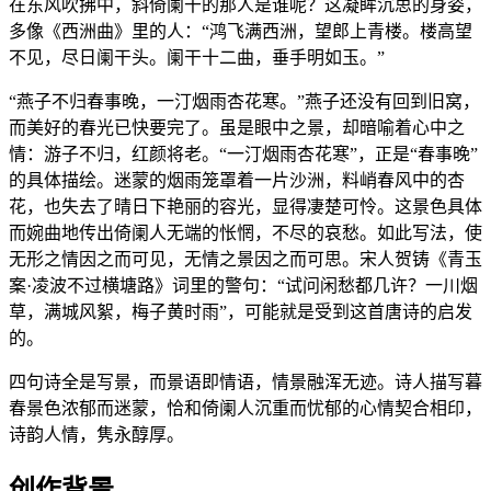
在东风吹拂中，斜倚阑干的那人是谁呢？这凝眸沉思的身姿，
多像《西洲曲》里的人：“鸿飞满西洲，望郎上青楼。楼高望
不见，尽日阑干头。阑干十二曲，垂手明如玉。”
“燕子不归春事晚，一汀烟雨杏花寒。”燕子还没有回到旧窝，
而美好的春光已快要完了。虽是眼中之景，却暗喻着心中之
情：游子不归，红颜将老。“一汀烟雨杏花寒”，正是“春事晚”
的具体描绘。迷蒙的烟雨笼罩着一片沙洲，料峭春风中的杏
花，也失去了晴日下艳丽的容光，显得凄楚可怜。这景色具体
而婉曲地传出倚阑人无端的怅惘，不尽的哀愁。如此写法，使
无形之情因之而可见，无情之景因之而可思。宋人贺铸《青玉
案·凌波不过横塘路》词里的警句：“试问闲愁都几许？一川烟
草，满城风絮，梅子黄时雨”，可能就是受到这首唐诗的启发
的。
四句诗全是写景，而景语即情语，情景融浑无迹。诗人描写暮
春景色浓郁而迷蒙，恰和倚阑人沉重而忧郁的心情契合相印，
诗韵人情，隽永醇厚。
创作背景