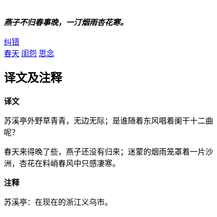
燕子不归春事晚，一汀烟雨杏花寒。
纠错
春天
闺怨
思念
译文及注释
译文
苏溪亭外野草青青，无边无际；是谁随着东风唱着阑干十二曲
呢？
春天来得晚了些，燕子还没有归来；迷蒙的烟雨笼罩着一片沙
洲，杏花在料峭春风中只感凄寒。
注释
苏溪亭：在现在的浙江义乌市。