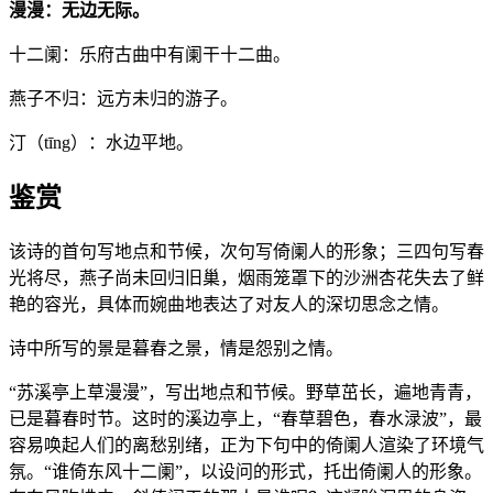
漫漫：无边无际。
十二阑：乐府古曲中有阑干十二曲。
燕子不归：远方未归的游子。
汀（tīng）：水边平地。
鉴赏
该诗的首句写地点和节候，次句写倚阑人的形象；三四句写春
光将尽，燕子尚未回归旧巢，烟雨笼罩下的沙洲杏花失去了鲜
艳的容光，具体而婉曲地表达了对友人的深切思念之情。
诗中所写的景是暮春之景，情是怨别之情。
“苏溪亭上草漫漫”，写出地点和节候。野草茁长，遍地青青，
已是暮春时节。这时的溪边亭上，“春草碧色，春水渌波”，最
容易唤起人们的离愁别绪，正为下句中的倚阑人渲染了环境气
氛。“谁倚东风十二阑”，以设问的形式，托出倚阑人的形象。