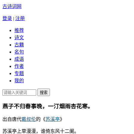
古诗词网
登录
|
注册
推荐
诗文
古籍
名句
成语
作者
专题
我的
燕子不归春事晚，一汀烟雨杏花寒。
出自唐代
戴叔伦
的《
苏溪亭
》
苏溪亭上草漫漫，谁倚东风十二阑。