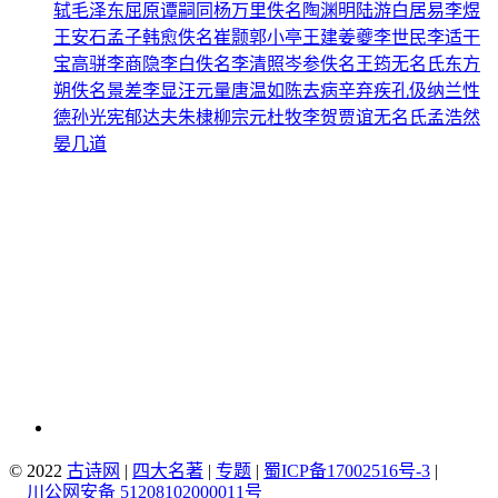
轼
毛泽东
屈原
谭嗣同
杨万里
佚名
陶渊明
陆游
白居易
李煜
王安石
孟子
韩愈
佚名
崔颢
郭小亭
王建
姜夔
李世民
李适
干
宝
高骈
李商隐
李白
佚名
李清照
岑参
佚名
王筠
无名氏
东方
朔
佚名
景差
李显
汪元量
唐温如
陈去病
辛弃疾
孔伋
纳兰性
德
孙光宪
郁达夫
朱棣
柳宗元
杜牧
李贺
贾谊
无名氏
孟浩然
晏几道
© 2022
古诗网
|
四大名著
|
专题
|
蜀ICP备17002516号-3
|
川公网安备 51208102000011号