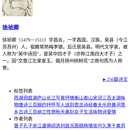
徐祯卿
徐祯卿（1479－1511）字昌谷，一字昌国，汉族，吴县（今江
苏苏州）人，祖籍常熟梅李镇，后迁居吴县。明代文学家，被
人称为“吴中诗冠”，是吴中四才子（亦称江南四大才子）之
一。因“文章江左家家玉，烟月扬州树树花”之绝句而为人称
誉。
►256篇诗文
标签列表
西湖
洞庭湖
庐山
长江
写景
抒情
衡山
泰山
宋词三百
太湖
咏
物
唐诗三百
婉约
抒怀
写人
送别
思念
诗经
春天
乐府
黄河
思
乡
古诗三百
纳兰性德
秋天
离别
女子
生活
咏物诗
爱情
作者列表
曾子
孔子
宋江
虞俦
阎选
刘攽
况周颐
杨慎
张可久
茅于美
苏