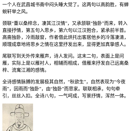
一个人在武昌城书斋中闷头睡大觉了。这两句以高韵胜，有蝉
蜕轩举之风。
颈联“重以桑梓念，凄其江汉情”，又承颔联“独卧”而来，转入
直接抒情，第五句入思乡，第六句以江汉抱合，紧承前半首。
高斋独卧，冷雨敲窗，作者借此烘托出客居他乡的冷落凄清，
顺理成章地将思乡之情在这里抒发出来，显得更加真挚感人。
尾联写到天外传来雁声，诗人发问。这末二句，表面上是问
雁，实际上是以雁衬人，相辅而相成，借雁来抒发自己远离桑
梓、流寓江湘的感情。
全诗感情脉膊的发展极其自然，“秋欲生”，自然表现为“今夜
雨”，因雨而“独卧”，由“独卧”而思家。联联相承，句句牵
引，丝丝入扣。全诗八句，一气呵成，写景抒情，浑然一体。