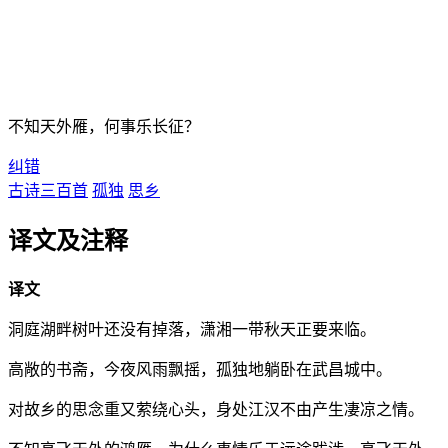
不知天外雁，何事乐长征？
纠错
古诗三百首
孤独
思乡
译文及注释
译文
洞庭湖畔树叶还没有掉落，潇湘一带秋天正要来临。
高敞的书斋，今夜风雨飘摇，孤独地躺卧在武昌城中。
对故乡的思念重又萦绕心头，身处江汉不由产生凄凉之情。