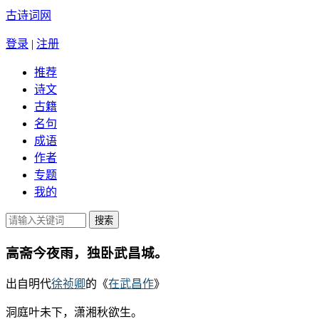
古诗词网
登录
|
注册
推荐
诗文
古籍
名句
成语
作者
专题
我的
高斋今夜雨，独卧武昌城。
出自明代
徐祯卿
的《
在武昌作
》
洞庭叶未下，潇湘秋欲生。