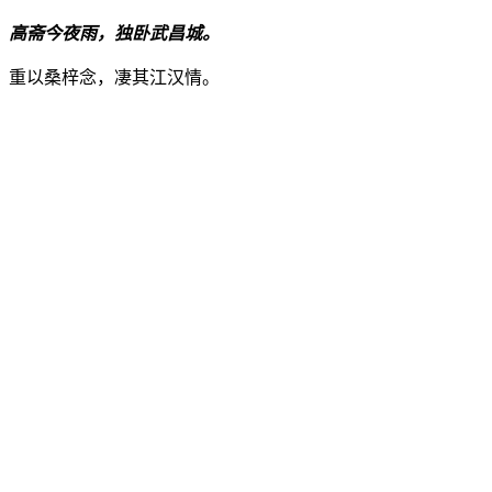
高斋今夜雨，独卧武昌城。
重以桑梓念，凄其江汉情。