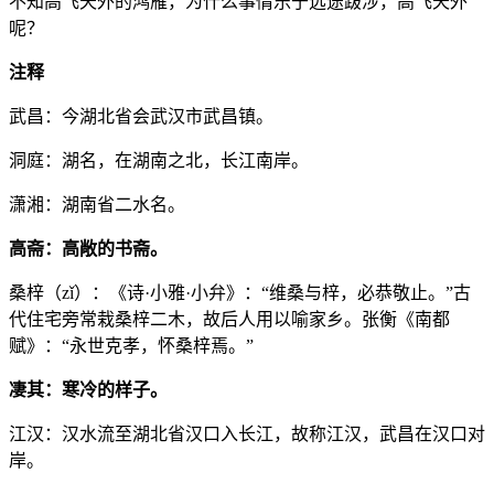
不知高飞天外的鸿雁，为什么事情乐于远途跋涉，高飞天外
呢？
注释
武昌：今湖北省会武汉市武昌镇。
洞庭：湖名，在湖南之北，长江南岸。
潇湘：湖南省二水名。
高斋：高敞的书斋。
桑梓（zǐ）：《诗·小雅·小弁》：“维桑与梓，必恭敬止。”古
代住宅旁常栽桑梓二木，故后人用以喻家乡。张衡《南都
赋》：“永世克孝，怀桑梓焉。”
凄其：寒冷的样子。
江汉：汉水流至湖北省汉口入长江，故称江汉，武昌在汉口对
岸。