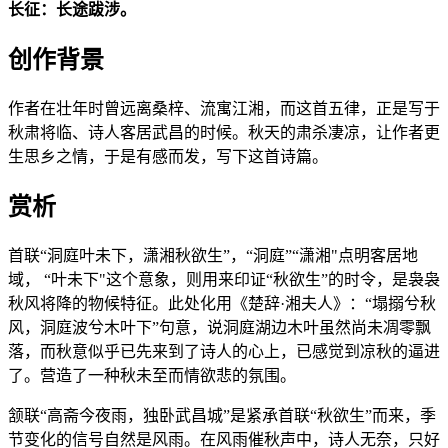
长征：长途跋涉。
创作背景
作者在壮年时曾远离桑梓、流寓江湘，而这首五律，正是写于
秋肃将临、诗人客居武昌的时候。秋天的肃杀凄凉，让作者更
生思乡之情，于是有感而发，写下这首诗篇。
赏析
首联“洞庭叶未下，潇湘秋欲生”，“洞庭”“潇湘"点明客居地
域， “叶未下"这个意象，则用来印证“秋欲生”的时令，是袅袅
秋风将降的物候特征。此处化用《楚辞·湘夫人》：“塌搦兮秋
风，洞庭波兮木叶下”句意，说洞庭湖边木叶虽然尚未凋零飘
落，而秋意似乎已先来到了诗人的心上，已感觉到凉秋的逼进
了。营造了一种秋未至而情欲悲的氛围。
颔联“高斋今夜雨，独卧武昌城”是紧承首联“秋欲生”而来，季
节变化的信号自然是风雨。在风雨催秋声中，诗人无奈，只好