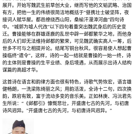
展开。开始写魏武生前草创大业，继而写他的文韬武略、治国
有方，把他一生的伟绩很简洁地概括于“昼携壮士破坚阵，夜
接词人赋华屋。都邑缭绕西山阳，桑榆汗漫漳河曲”四句诗
中。“城郭为墟人代改”以下四句着重突出魏武身后的历史变
迁。曹操能够在群雄逐鹿的乱世中辟一邺都繁华之地，而他身
后的人们却无法维持邺都的繁荣，可见魏武确实高人一筹，后
世多不可与之相提并论。结尾写铜台秋风，很容易使人想起曹
操临终“遗令”，这样，诗的一起一结就是曹操的一始一终，诗
的主体则是曹操的生平业绩、身后境遇，从而展示出诗人结构
谋篇的高超才华。
这首诗在语言和韵律方面也很有特色，诗歌气势恢宏，语言雄
健畅朗，一洗梁陈绮丽之风；用韵活泼，全诗十二句，四次换
韵，跌宕有致，富于流动多变的音乐美。正如林庚、冯沅君先
生所说：“《邺都引》慷慨悲壮，开盛唐七古的先河，与初唐
诗风迥异。”开盛唐七古的先河，与初唐诗风迥异。”