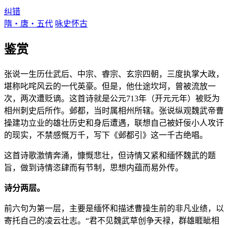
纠错
隋・唐・五代
咏史怀古
鉴赏
张说一生历仕武后、中宗、睿宗、玄宗四朝，三度执掌大政，
堪称叱咤风云的一代英豪。但是，他仕途坎坷，曾被流放一
次，两次遭贬谪。这首诗就是公元713年（开元元年）被贬为
相州刺史后所作。邺都，当时属相州所辖。张说纵观魏武帝曹
操建功立业的雄壮历史和身后遭遇，联想自己被奸佞小人攻讦
的现实，不禁感慨万千，写下《邺都引》这一千古绝唱。
这首诗歌激情奔涌，慷慨悲壮，但诗情又紧和缅怀魏武的题
旨，做到诗情恣肆而有节制，思想内蕴而易外传。
诗分两层。
前六句为第一层，主要是缅怀和描述曹操生前的非凡业绩，以
寄托自己的凌云壮志。“君不见魏武草创争天禄，群雄睚眦相