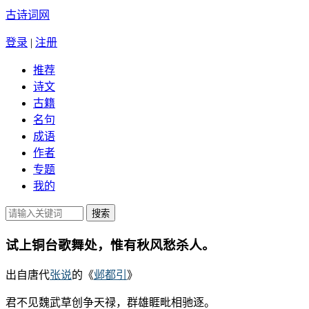
古诗词网
登录
|
注册
推荐
诗文
古籍
名句
成语
作者
专题
我的
试上铜台歌舞处，惟有秋风愁杀人。
出自唐代
张说
的《
邺都引
》
君不见魏武草创争天禄，群雄睚毗相驰逐。