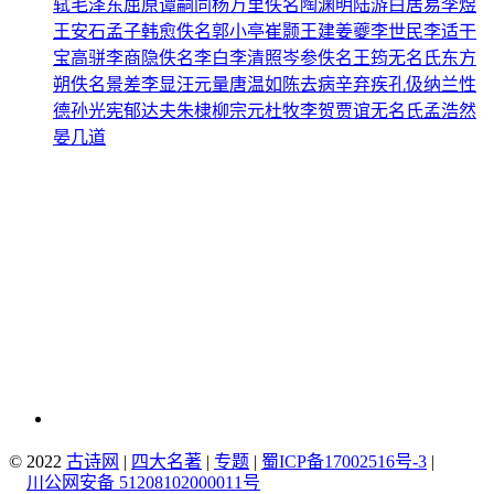
轼
毛泽东
屈原
谭嗣同
杨万里
佚名
陶渊明
陆游
白居易
李煜
王安石
孟子
韩愈
佚名
郭小亭
崔颢
王建
姜夔
李世民
李适
干
宝
高骈
李商隐
佚名
李白
李清照
岑参
佚名
王筠
无名氏
东方
朔
佚名
景差
李显
汪元量
唐温如
陈去病
辛弃疾
孔伋
纳兰性
德
孙光宪
郁达夫
朱棣
柳宗元
杜牧
李贺
贾谊
无名氏
孟浩然
晏几道
© 2022
古诗网
|
四大名著
|
专题
|
蜀ICP备17002516号-3
|
川公网安备 51208102000011号