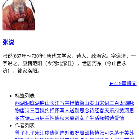
张说
张说(667年～730年) 唐代文学家，诗人，政治家。字道济，一
字说之。原籍范阳（今河北涿县），世居河东（今山西永
济），徙家洛阳。
►419篇诗文
标签列表
西湖
洞庭湖
庐山
长江
写景
抒情
衡山
泰山
宋词三百
太湖
咏
物
唐诗三百
婉约
抒怀
写人
送别
思念
诗经
春天
乐府
黄河
思
乡
古诗三百
纳兰性德
秋天
离别
女子
生活
咏物诗
爱情
作者列表
曾子
孔子
宋江
虞俦
阎选
刘攽
况周颐
杨慎
张可久
茅于美
苏