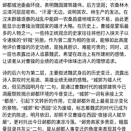
邺都城池委曲环绕，表明魏国建筑雄伟，后方坚固；农桑林木
沿漳河层层密布、“汗漫”无边，说明其农、林生产的发达。在
汉末群雄逐鹿的战乱中能辟一农桑昌盛地域实在不易，由此更
能显示出曹操治理国家的雄才大略。在历史上，曹操是蒙垢最
多的人物之一。一些持正统观念的史家往往将他打入挟天子以
令诸侯的“奸贼”另册。作为曾二度为相的张说，能够如此高度
地评价曹操的历史功绩，是独具胆识、难能可贵的；同时，这
一层也表露出诗人追慕魏武，希望在政治上有所建树的感情，
让读者从对曹操的业绩的追述中体味出诗人的理想追求。
诗的后六句为第二层，主要叙述魏武身后的历史变迁，流露出
诗人哀叹时光易逝、英雄业绩无继的感慨。“城郭为墟人代
改，但见西园明月在”二句，是通过曹魏时代的城郭建筑今已
凋蔽颓败揭示邺都环境的今昔变迁。“城郭”一词有承接上文
“都邑”、引起下文转折的作用，它是邺都外观上最易显示变化
的景物。“城郭”和“西园”沦为废墟，标志着魏武的时代已成为
历史的陈迹，明月依旧，却照不见曹操在西园“夜接词人赋华
屋”，更衬托出今日邺都的凄凉冷落。“邺旁高冢多贵臣，蛾眉
曼目录共灰尘”二句，是从邺都人事变迁的角度来表现其今昔