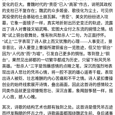
变化的巨大。曹魏时代的“贵臣”已入“高冢”作古，说明其政权
的支柱已不复存在；魏武的众多姬妾、歌伎化为尘土，可见供
其役使的社会基础也土崩瓦解。“贵臣”、美女的纷纷进入坟
墓，它象一面镜子一样，真实地折射出历史变迁的轨迹，流露
出了诗人对曹操文韬武略、宏图大业付之东流的婉惜之情。结
尾“试上铜台歌舞处，惟有秋风愁杀人”二句，为正面抒怀。
“试上”二字表现了诗人欲上而又犹豫的心理——人事变迁，景
非昔比，诗人要登上曹操所建铜雀台一览胜迹，但又怕“铜台”
因为“人代改”而“为墟”，引发自己更多的惆怅。等到登上“铜
台”，果然见出邺都的一切繁华都成为历史，只留下秋风凭吊
英雄。“愁杀人”三字是饱蘸感情的点睛之笔，深沉而强烈地表
现出诗人悲壮的凭吊心情，将一腔不泯的雄心遥寄千载，表现
出诗人被贬、壮志难酬的内心苦痛和不平之情。诗人紧扣曹操
创业的始终线索展开诗情，叠出画面，因此这首诗的感情较之
同类作品就更显得慷慨悲壮、深沉含蓄，象羯鼓筝琶一样，摇
人心旌，撼人心魄。
其次，诗歌的结构艺术也颇有独到之处。这首诗是借凭吊古迹
而抒发胸臆的怀古之作，诗歌画面都围绕魏武生前、身后诸事