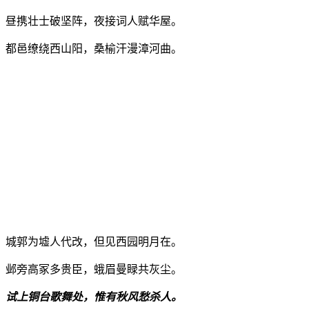
昼携壮士破坚阵，夜接词人赋华屋。
都邑缭绕西山阳，桑榆汗漫漳河曲。
城郭为墟人代改，但见西园明月在。
邺旁高冢多贵臣，蛾眉曼睩共灰尘。
试上铜台歌舞处，惟有秋风愁杀人。