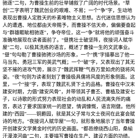
驰逐”二句，为曹操生前的壮举铺叙了广阔的时代场景。“草
创”二字表明了魏武创业的艰难、不易；一个“争”字，生动地
表现出曹操人定胜天的朴素唯物主义思想。古代迷信思想认为
人的遭遇、地位都由天帝赐予，而曹操不信天命，偏偏要奋起
与“群雄睚眦相驰逐”，争夺帝位，这一“争”就将他的顽强奋斗
准确地展现在读者面前了。“昼携壮士破坚阵，夜接词人赋华
屋”二句，以极其洗练的语言，概述了曹操一生的文武事业。
“昼”句勾勒了曹操驰骋沙场的形象，一个“携”字描摹出了他一
马当先、勇冠三军的英武气概；一个“破”字，又表现出了其无
坚不摧的进攻气势，展示了“魏武挥鞭”气吞万里如虎的骁将风
姿。“夜”句则为读者刻划了曹操极具儒将风度的形象侧面。这
里，一个“接”字，表现了魏武礼贤下士的品格。曹操在中汉末
建安时期，力倡“建安风骨”，并带领其子曹丕、曹植及建安七
子，以诗歌的形式努力表现社会的动乱和人民流离失所的痛
苦，表达了要求国家统一的愿望，情调慷慨，语言刚健。他所
建的“西园”——铜爵园，就是其父子常与文士夜间在此宴会赋
诗的地方。“夜接词人赋华屋”一句，就形象地展示了当年曹操
开创建安文学黄金时代的历史画面。“都邑缭绕西山阳，桑榆
汗漫漳河曲”二句，主要描写曹操在生产、建设方面的功绩。