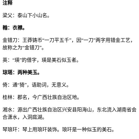
注释
梁父：泰山下小山名。
翰：衣襟。
金错刀：王莽铸币“一刀平五千”，因“一刀”两字用错金工艺，
故称之为“金错刀”。
英：“瑛”的借字，瑛是美石似玉者。
琼瑶：两种美玉。
倚：通“猗”，语助词，无意义。
桂林：郡名，今广西壮族自治区地。
湘水：源出广西壮族自治区兴安县阳海山，东北流入湖南省会
合潇水，入洞庭湖。
琴琅玕：琴上用琅玕装饰。琅玕是一种似玉的美石。