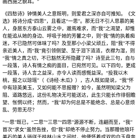
画西施之貌耳。”
《四愁诗》钟情美人之意既明，则爱君之深亦自可推知。《文
选》将诗分成“四思”，且看这“一思”。那无日不引人思慕的美
人，身居东方泰山云雾之中，邈焉难求，而“我”之渴望，却惟
在能追从她的身边、呼吸于她的芳馨之中，则“我”情的执着痴
迷，不已隐然可体味了吗？及至那小小梁父顽丘，阻“我”不得
亲近美人，而“我”竟引领侧望、至于泪下涟涟，衣襟为湿，则
“我”情之真之切，不已豁然无所隐藏了吗？诗至此三句，自与
一段落，诗人有情之痴的面目，已宛然可见。以下四句，更成
一段落，诗人言之益深，亦令人读而感慨益深。“投我以木
桃，报之以琼瑶”（《诗经·木瓜》），古人既如是说，“我”怀
中有琼英美玉，又如何能不思报赠？如今，虽然明知梁父为
阻、道路悠远，这份礼物决无可能送达，此生只能长作徘徊瞻
望、怅惘以终；然而，“我”却为何总是不能绝念、总是心意烦
乱、劳思无尽？
“一思”既已，“二思”“三思”“四思”源源不断，连翩而至，“我”
首次“求女”虽然告挫，但“我”却绝不停止努力。当那赠他琅玕
美石的美人徜徉于桂林山水之间时，他便怀着成双的白玉盘奔