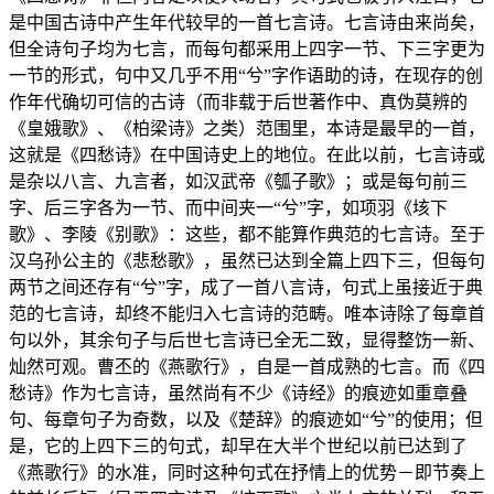
是中国古诗中产生年代较早的一首七言诗。七言诗由来尚矣，
但全诗句子均为七言，而每句都采用上四字一节、下三字更为
一节的形式，句中又几乎不用“兮”字作语助的诗，在现存的创
作年代确切可信的古诗（而非载于后世著作中、真伪莫辨的
《皇娥歌》、《柏梁诗》之类）范围里，本诗是最早的一首，
这就是《四愁诗》在中国诗史上的地位。在此以前，七言诗或
是杂以八言、九言者，如汉武帝《瓠子歌》；或是每句前三
字、后三字各为一节、而中间夹一“兮”字，如项羽《垓下
歌》、李陵《别歌》：这些，都不能算作典范的七言诗。至于
汉乌孙公主的《悲愁歌》，虽然已达到全篇上四下三，但每句
两节之间还存有“兮”字，成了一首八言诗，句式上虽接近于典
范的七言诗，却终不能归入七言诗的范畴。唯本诗除了每章首
句以外，其余句子与后世七言诗已全无二致，显得整饬一新、
灿然可观。曹丕的《燕歌行》，自是一首成熟的七言。而《四
愁诗》作为七言诗，虽然尚有不少《诗经》的痕迹如重章叠
句、每章句子为奇数，以及《楚辞》的痕迹如“兮”的使用；但
是，它的上四下三的句式，却早在大半个世纪以前已达到了
《燕歌行》的水准，同时这种句式在抒情上的优势－即节奏上