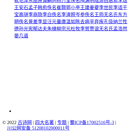
轼
毛泽东
屈原
谭嗣同
杨万里
佚名
陶渊明
陆游
白居易
李煜
王安石
孟子
韩愈
佚名
崔颢
郭小亭
王建
姜夔
李世民
李适
干
宝
高骈
李商隐
李白
佚名
李清照
岑参
佚名
王筠
无名氏
东方
朔
佚名
景差
李显
汪元量
唐温如
陈去病
辛弃疾
孔伋
纳兰性
德
孙光宪
郁达夫
朱棣
柳宗元
杜牧
李贺
贾谊
无名氏
孟浩然
晏几道
© 2022
古诗网
|
四大名著
|
专题
|
蜀ICP备17002516号-3
|
川公网安备 51208102000011号