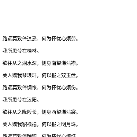
路远莫致倚逍遥，何为怀忧心烦劳。
我所思兮在桂林。
欲往从之湘水深，侧身南望涕沾襟。
美人赠我琴琅玕，何以报之双玉盘。
路远莫致倚惆怅，何为怀忧心烦伤。
我所思兮在汉阳。
欲往从之陇阪长，侧身西望涕沾裳。
美人赠我貂襜褕，何以报之明月珠。
路远莫致倚踟蹰，何为怀忧心烦纡。