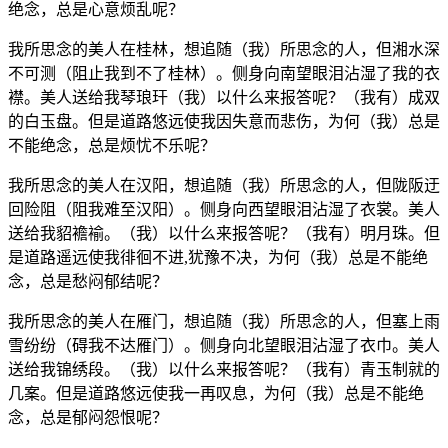
绝念，总是心意烦乱呢？
我所思念的美人在桂林，想追随（我）所思念的人，但湘水深
不可测（阻止我到不了桂林）。侧身向南望眼泪沾湿了我的衣
襟。美人送给我琴琅玕（我）以什么来报答呢？（我有）成双
的白玉盘。但是道路悠远使我因失意而悲伤，为何（我）总是
不能绝念，总是烦忧不乐呢？
我所思念的美人在汉阳，想追随（我）所思念的人，但陇阪迂
回险阻（阻我难至汉阳）。侧身向西望眼泪沾湿了衣裳。美人
送给我貂襜褕。（我）以什么来报答呢？（我有）明月珠。但
是道路遥远使我徘徊不进,犹豫不决，为何（我）总是不能绝
念，总是愁闷郁结呢？
我所思念的美人在雁门，想追随（我）所思念的人，但塞上雨
雪纷纷（碍我不达雁门）。侧身向北望眼泪沾湿了衣巾。美人
送给我锦绣段。（我）以什么来报答呢？（我有）青玉制就的
几案。但是道路悠远使我一再叹息，为何（我）总是不能绝
念，总是郁闷怨恨呢？