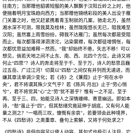
往南方；当那赠他貂裘短服的美人飘飘于汉阳丘岭之上时，他
便揣着明月宝珠趋向西方；当那赠他锦绣彩段的美人出没于雁
门关塞之时，他又赶紧携着青玉制就的几案，驰走北方，虽然
湘水深不可测，限我莫及桂林；虽然陇阪悠长无已，阻我难至
汉阳；虽然塞上雨雪纷纷，碍我不达雁门；虽然每次都是受阻
而止，每次都落得涕泗滂沱，沾染裳襟，每次都徒增惆怅，每
次都忧思益加难释－然而，“我”却始终不倦，矢志不移！可以
想见，倘若天地之间不止东、南、西、北四个方位，此诗又将
何止“四思”？诗人的奔走将至于千、至于万，诗人的愁思且巍
过五岳、广过江河！切莫以“四愁”之间仅有并列而无递进，而
嫌其章法单调少变化；若《诗》之《蒹葭》止于“宛在水中
央”，君不将谓其殊少文气乎？若《陈风·月出》止于“劳心悄
兮”，君不将觉其“心”之“劳”犹不甚乎？惟有一之不足、至于
再、至于三、四，始能见诗人之深情缠绵、寄意幽远。即如本
诗，“愁”虽止于“四”，但其愁绪究竟延伸于胡底，又有何人能
量之测之？“一唱而三叹，慷慨有余哀”，若要领会此种境界，
不从《四愁诗》之类重章、叠句上索解，又将于何处求之？
《四愁诗》非但内容足以使人动容，其句式也极引人注目，它