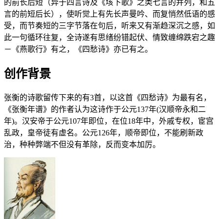
的前长后短（异于四言诗及《垓下歌》之类七言的并列，和五
言的前短后长），使听觉上有先长声曼吟、而复悄然低语的感
受，而节奏短的三字节落在句后，听来又有渐趋深沉之感，如
此一句循环往复，全诗遂有思绪纷错起伏、情致缠绵跌宕之趣
－《燕歌行》有之，《四愁诗》亦已有之。
创作背景
张衡的诗歌留传下来的有3首，以这首《四愁诗》为最有名，
《张衡年谱》的作者认为这诗作于公元137年(汉顺帝永和二
年)。汉安帝于公元107年即位，在位18年中，外戚专权，宦宫
乱政，皇帝徒有虚名。公元126年，顺帝即位，不能刷新政
治，种种弊端不但没有革除，反而变本加厉。