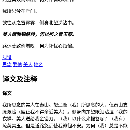
我所思兮在雁门。
欲往从之雪雰雰，侧身北望涕沾巾。
美人赠我锦绣段，何以报之青玉案。
路远莫致倚增叹，何为怀忧心烦惋。
纠错
思念
爱情
美人
地名
译文及注释
译文
我所思念的美人在泰山。想追随（我）所思念的人，但泰山支
脉艰险（阻止我不得亲近美人）。侧身向东望眼泪沾湿了我的
衣襟。美人送给我金错刀，（我）以什么来报答呢？（我有）
琼英美玉。但是道路悠远使我徘徊不安。为何（我）总是不能