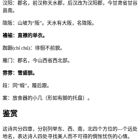
汉阳：郡名，前汉称天水郡，后汉改为汉阳郡，今甘肃省甘谷
县南。
陇阪：山坡为“阪”。天水有大阪，名陇阪。
襜褕：直襟的单衣。
踟蹰(chí chú)：徘徊不前貌。
雁门：郡名，今山西省西北部。
雰雰：雪盛貌。
段：同“缎”，履后跟。
案：放食器的小几（形如有脚的托盘）。
鉴赏
这诗共分四章，分别列举东、西、南，北四个方位的—个远处
地名，表达诗人四处寻找美人而不可得的惆怅忧伤的心情。