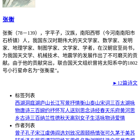
张衡
张衡（78－139），字平子，汉族，南阳西鄂（今河南南阳市
石桥镇）人，我国东汉时期伟大的天文学家、数学家、发明
家、地理学家、制图学家、文学家、学者，在汉朝官至尚书，
为我国天文学、机械技术、地震学的发展作出了不可磨灭的贡
献。由于他的贡献突出，联合国天文组织曾将太阳系中的1802
号小行星命名为“张衡星”。
►12篇诗文
标签列表
西湖
洞庭湖
庐山
长江
写景
抒情
衡山
泰山
宋词三百
太湖
咏
物
唐诗三百
婉约
抒怀
写人
送别
思念
诗经
春天
乐府
黄河
思
乡
古诗三百
纳兰性德
秋天
离别
女子
生活
咏物诗
爱情
作者列表
曾子
孔子
宋江
虞俦
阎选
刘攽
况周颐
杨慎
张可久
茅于美
苏