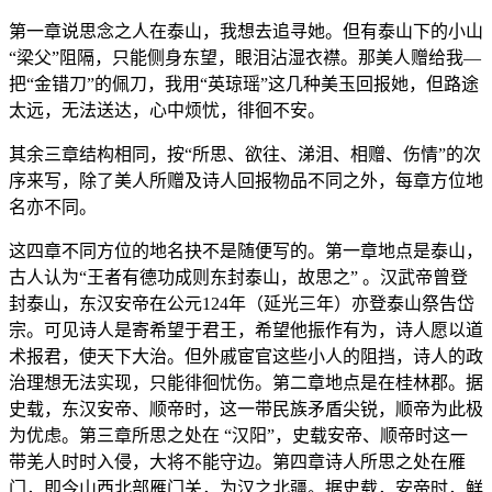
第一章说思念之人在泰山，我想去追寻她。但有泰山下的小山
“梁父”阻隔，只能侧身东望，眼泪沾湿衣襟。那美人赠给我—
把“金错刀”的佩刀，我用“英琼瑶”这几种美玉回报她，但路途
太远，无法送达，心中烦忧，徘徊不安。
其余三章结构相同，按“所思、欲往、涕泪、相赠、伤情”的次
序来写，除了美人所赠及诗人回报物品不同之外，每章方位地
名亦不同。
这四章不同方位的地名抉不是随便写的。第一章地点是泰山，
古人认为“王者有德功成则东封泰山，故思之” 。汉武帝曾登
封泰山，东汉安帝在公元124年（延光三年）亦登泰山祭告岱
宗。可见诗人是寄希望于君王，希望他振作有为，诗人愿以道
术报君，使天下大治。但外戚宦官这些小人的阻挡，诗人的政
治理想无法实现，只能徘徊忧伤。第二章地点是在桂林郡。据
史载，东汉安帝、顺帝时，这一带民族矛盾尖锐，顺帝为此极
为优虑。第三章所思之处在 “汉阳”，史载安帝、顺帝时这一
带羌人时时入侵，大将不能守边。第四章诗人所思之处在雁
门，即今山西北部雁门关，为汉之北疆。据史载，安帝时，鲜