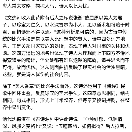
卑人常来攻略，掳掠人马，诗人以此为忧。
《文选》收入此诗附有后人之序说张衡“依屈原以美人为君
子，以珍宝为仁义，以水深雪雰为小人，思以道术相报贻于时
君，而惧谗邪不得以通。”这种分析是可信的，因为古诗中传
统的比兴手法是常以美人比理想中的贤人，诗中四处远方地
名，正是关系国家安危的处所，表现了诗人对国事的关怀和优
虑。这四方遥远的地名也体现了诗人为理想而上下四方不倦地
探索追寻的精砷，但处处都有难以逾越的障碍，追寻思念而不
可得，故而优伤。这从侧面曲折反映了现实社会的污浊黑暗，
这些，就是诗人优伤的社会内容。
除了 “美人香草”的比兴手法而外，这诗还运用了《诗经》民
歌中回环重叠，反复咏叹的艺术手法。这四章意思相同，结构
相同，句式相同，形式上非常整齐，但每章又换词押韵，在整
齐中显出变化。
淸代沈德潜在《古诗源》中评此诗说：“心烦纡郁、低徊情
深，风骚之变格也”又说：“五噫四愁，如何拟得？后人拟者，