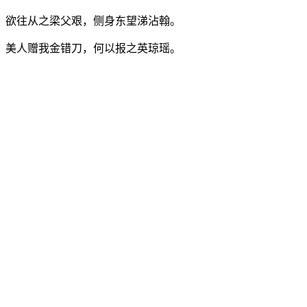
欲往从之梁父艰，侧身东望涕沾翰。
美人赠我金错刀，何以报之英琼瑶。