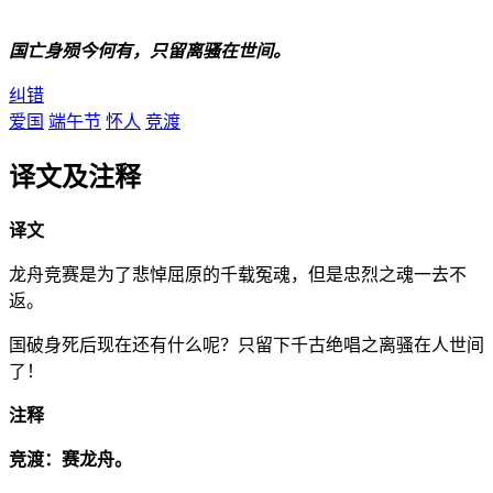
国亡身殒今何有，只留离骚在世间。
纠错
爱国
端午节
怀人
竞渡
译文及注释
译文
龙舟竞赛是为了悲悼屈原的千载冤魂，但是忠烈之魂一去不
返。
国破身死后现在还有什么呢？只留下千古绝唱之离骚在人世间
了！
注释
竞渡：赛龙舟。