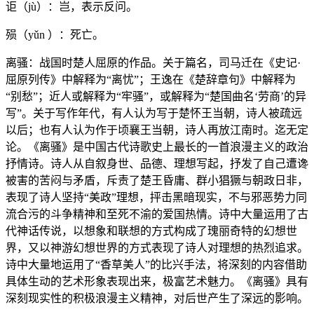
讵（jù）：岂，表示反问。
殒（yǔn ）：死亡。
离骚：战国时楚人屈原的作品。关于篇名，司马迁在《史记·
屈原列传》中解释为“离忧”；王逸在《楚辞章句》中解释为
“别愁”；近人或解释为“牢骚”，或解释为“楚国曲名‘劳商’的异
写”。关于写作年代，有人认为写于楚怀王当朝，诗人被疏远
以后；也有人认为作于顷襄王当朝，诗人再放江南时。迄无定
论。《离骚》是中国古代诗歌史上最长的一首浪漫主义的政治
抒情诗。诗人从自叙身世、品德、理想写起，抒发了自己遭谗
被害的苦闷与矛盾，斥责了楚王昏庸、群小猖獗与朝政日非，
表现了诗人坚持“美政”理想，抨击黑暗现实，不与邪恶势力同
流合污的斗争精神和至死不渝的爱国热情。诗中大量运用了古
代神话传说，以想象和联想的方式构成了瑰丽奇特的幻想世
界，又以神游幻想世界的方式表现了诗人对理想的热烈追求。
诗中大量地运用了“香草美人”的比兴手法，将深刻的内容借助
具体生动的艺术形象表现出来，极富艺术魅力。《离骚》具有
深刻现实性的积极浪漫主义精神，对后世产生了深远的影响。