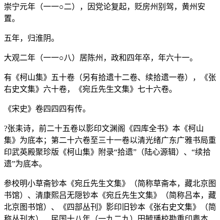
崇宁元年（一一○二），因党论复起，贬房州别驾，黄州安
置。
五年，归淮阴。
大观二年（一一○八）居陈州，政和四年卒，年六十一。
有《柯山集》五十卷（另有拾遗十二卷、续拾遗一卷），《张
右史文集》六十卷，《宛丘先生文集》七十六卷。
《宋史》卷四四四有传。
?张耒诗，前二十五卷以影印文渊阁《四库全书》本《柯山
集》为底本；第二十六卷至三十一卷以清光绪广东广雅书局重
印武英殿聚珍版《柯山集》附录“拾遗”（陆心源辑）、“续拾
遗”为底本。
参校明小草斋钞本《宛丘先生文集》（简称草斋本，藏北京图
书馆）、清康熙吕无隠钞本《宛丘先生文集》（简称吕本，藏
北京图书馆）、《四部丛刊》影印旧钞本《张右史文集》（简
称丛刊本）、民国十八年（一九二九）田毓璠校勘重印粤本