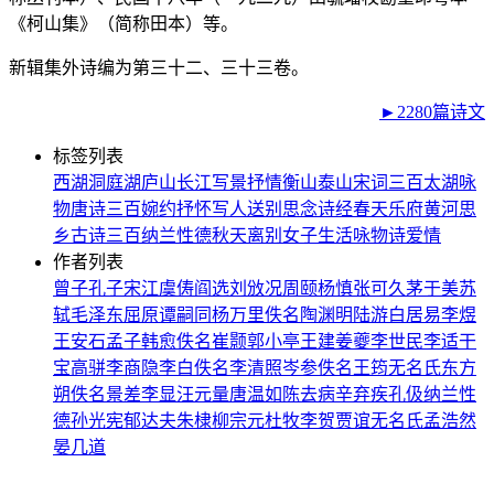
《柯山集》（简称田本）等。
新辑集外诗编为第三十二、三十三卷。
►2280篇诗文
标签列表
西湖
洞庭湖
庐山
长江
写景
抒情
衡山
泰山
宋词三百
太湖
咏
物
唐诗三百
婉约
抒怀
写人
送别
思念
诗经
春天
乐府
黄河
思
乡
古诗三百
纳兰性德
秋天
离别
女子
生活
咏物诗
爱情
作者列表
曾子
孔子
宋江
虞俦
阎选
刘攽
况周颐
杨慎
张可久
茅于美
苏
轼
毛泽东
屈原
谭嗣同
杨万里
佚名
陶渊明
陆游
白居易
李煜
王安石
孟子
韩愈
佚名
崔颢
郭小亭
王建
姜夔
李世民
李适
干
宝
高骈
李商隐
李白
佚名
李清照
岑参
佚名
王筠
无名氏
东方
朔
佚名
景差
李显
汪元量
唐温如
陈去病
辛弃疾
孔伋
纳兰性
德
孙光宪
郁达夫
朱棣
柳宗元
杜牧
李贺
贾谊
无名氏
孟浩然
晏几道