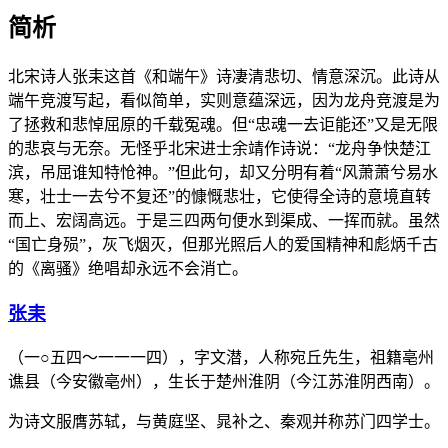
简析
北宋诗人张耒这首《和端午》诗凄清悲切、情意深沉。此诗从
端午竞渡写起，看似简单，实则意蕴深远，因为龙舟竞渡是为
了拯救和悲悼屈原的千载冤魂。但“忠魂一去讵能还”又是无限
的悲哀与无奈。无怪乎北宋进士余靖作诗说：“龙舟争快楚江
滨，吊屈谁知特怆神。”但此句，却又分明有着“风萧萧兮易水
寒，壮士一去兮不复还”的慷慨悲壮，它使得全诗的意境直转
而上、宏阔高远。于是三四两句便水到渠成、一挥而就。虽然
“国亡身殒”，灰飞烟灭，但那光照后人的爱国精神和彪炳千古
的《离骚》绝唱却永远不会消亡。
张耒
（一○五四～一一一四），字文潜，人称宛丘先生，祖籍亳州
谯县（今安徽亳州），生长于楚州淮阴（今江苏淮阴西南）。
为诗文服膺苏轼，与黄庭坚、晁补之、秦观并称苏门四学士。