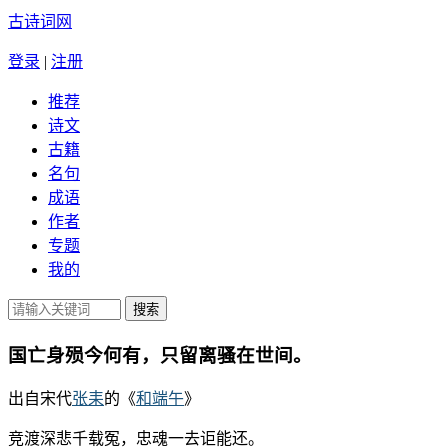
古诗词网
登录
|
注册
推荐
诗文
古籍
名句
成语
作者
专题
我的
国亡身殒今何有，只留离骚在世间。
出自宋代
张耒
的《
和端午
》
竞渡深悲千载冤，忠魂一去讵能还。