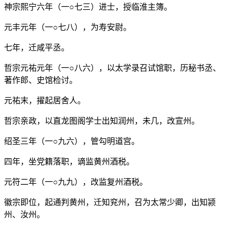
神宗熙宁六年（一○七三）进士，授临淮主簿。
元丰元年（一○七八），为寿安尉。
七年，迁咸平丞。
哲宗元祐元年（一○八六），以太学录召试馆职，历秘书丞、
著作郎、史馆检讨。
元祐末，擢起居舍人。
哲宗亲政，以直龙图阁学士出知润州，未几，改宣州。
绍圣三年（一○九六），管勾明道宫。
四年，坐党籍落职，谪监黄州酒税。
元符二年（一○九九），改监复州酒税。
徽宗即位，起通判黄州，迁知兖州，召为太常少卿，出知颍
州、汝州。