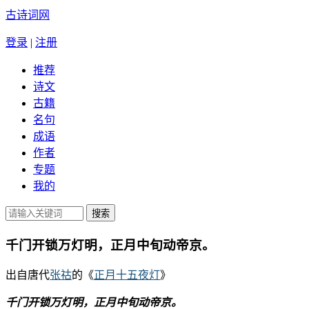
古诗词网
登录
|
注册
推荐
诗文
古籍
名句
成语
作者
专题
我的
千门开锁万灯明，正月中旬动帝京。
出自唐代
张祜
的《
正月十五夜灯
》
千门开锁万灯明，正月中旬动帝京。