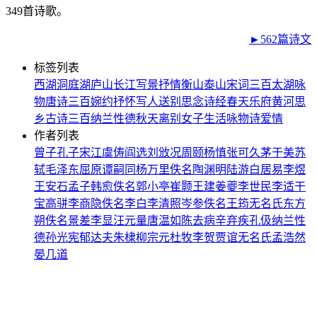
349首诗歌。
►562篇诗文
标签列表
西湖
洞庭湖
庐山
长江
写景
抒情
衡山
泰山
宋词三百
太湖
咏
物
唐诗三百
婉约
抒怀
写人
送别
思念
诗经
春天
乐府
黄河
思
乡
古诗三百
纳兰性德
秋天
离别
女子
生活
咏物诗
爱情
作者列表
曾子
孔子
宋江
虞俦
阎选
刘攽
况周颐
杨慎
张可久
茅于美
苏
轼
毛泽东
屈原
谭嗣同
杨万里
佚名
陶渊明
陆游
白居易
李煜
王安石
孟子
韩愈
佚名
郭小亭
崔颢
王建
姜夔
李世民
李适
干
宝
高骈
李商隐
佚名
李白
李清照
岑参
佚名
王筠
无名氏
东方
朔
佚名
景差
李显
汪元量
唐温如
陈去病
辛弃疾
孔伋
纳兰性
德
孙光宪
郁达夫
朱棣
柳宗元
杜牧
李贺
贾谊
无名氏
孟浩然
晏几道