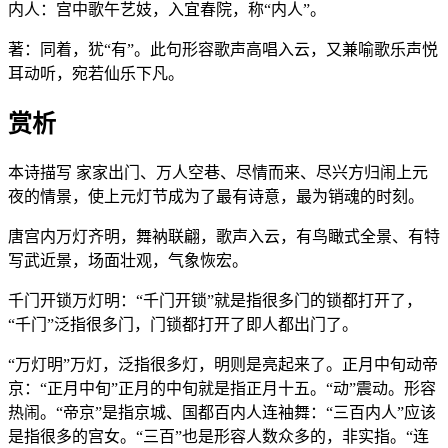
内人：宫中歌午艺妓，入宜春院，称“内人”。
著：同着，犹“有”。此句形容歌声高唱入云，又兼喻歌乐声悦
耳动听，宛若仙乐下凡。
赏析
本诗描写 家家出门、万人空巷、尽情而来、尽兴方归闹上元
夜的情景，使上元灯节成为了最有诗意，最为销魂的时刻。
唐宫内万灯齐明，舞衲联翩，歌声入云，有鸟瞰式全景、有特
写武近景，场面壮观，气象恢宏。
千门开锁万灯明：“千门开锁”就是指很多门的锁都打开了，
“千门”泛指很多门，门锁都打开了即人都出门了。
“万灯明”万灯，泛指很多灯，明则是亮起来了。正月中旬动帝
京：“正月中旬”正月的中旬就是指正月十五。“动”震动。形容
热闹。“帝京”是指京城、国都百内人连袖舞：“三百内人”应该
是指很多的宫女。“三百”也是形容人数众多的，非实指。“连