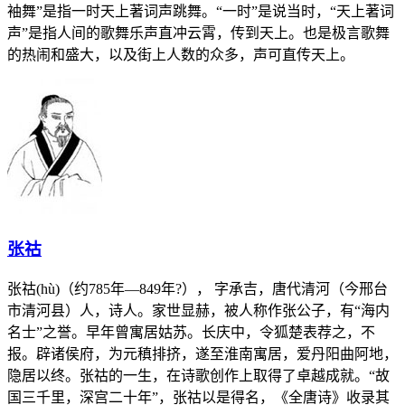
袖舞”是指一时天上著词声跳舞。“一时”是说当时，“天上著词
声”是指人间的歌舞乐声直冲云霄，传到天上。也是极言歌舞
的热闹和盛大，以及街上人数的众多，声可直传天上。
张祜
张祜(hù)（约785年—849年?）， 字承吉，唐代清河（今邢台
市清河县）人，诗人。家世显赫，被人称作张公子，有“海内
名士”之誉。早年曾寓居姑苏。长庆中，令狐楚表荐之，不
报。辟诸侯府，为元稹排挤，遂至淮南寓居，爱丹阳曲阿地，
隐居以终。张祜的一生，在诗歌创作上取得了卓越成就。“故
国三千里，深宫二十年”，张祜以是得名，《全唐诗》收录其