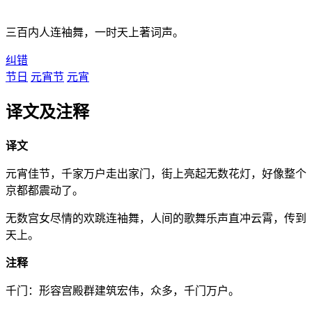
三百内人连袖舞，一时天上著词声。
纠错
节日
元宵节
元宵
译文及注释
译文
元宵佳节，千家万户走出家门，街上亮起无数花灯，好像整个
京都都震动了。
无数宫女尽情的欢跳连袖舞，人间的歌舞乐声直冲云霄，传到
天上。
注释
千门：形容宫殿群建筑宏伟，众多，千门万户。