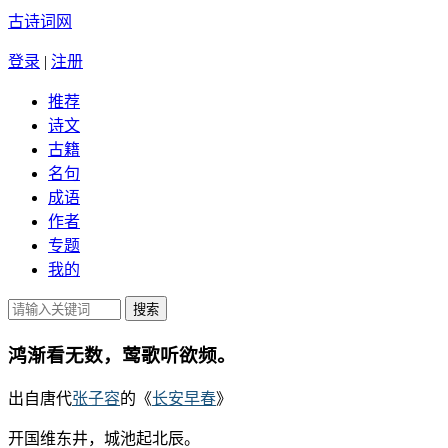
古诗词网
登录
|
注册
推荐
诗文
古籍
名句
成语
作者
专题
我的
鸿渐看无数，莺歌听欲频。
出自唐代
张子容
的《
长安早春
》
开国维东井，城池起北辰。