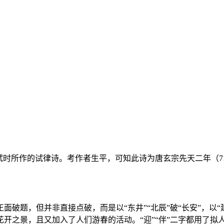
试时所作的试律诗。考作者生平，可知此诗为唐玄宗先天二年（7
破题，但并非直接点破，而是以“东井”“北辰”破“长安”，以“建
开之景，且又加入了人们游春的活动。“迎”“伴”二字都用了拟