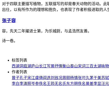
对于四联主要描写植物，五联描写的却是春天动物的活动。此
出仕，以有所作为的理想和抱负，也表现了作者积极进取的人
张子容
容，先天二年擢进士第，为乐城尉，与孟浩然友善。
诗一卷。
标签列表
西湖
洞庭湖
庐山
长江
写景
抒情
衡山
泰山
宋词三百
太湖
咏物
作者列表
曾子
孔子
宋江
虞俦
阎选
刘攽
况周颐
杨慎
张可久
茅于美
苏轼
李白
李清照
岑参
佚名
王筠
无名氏
东方朔
佚名
景差
李显
汪元