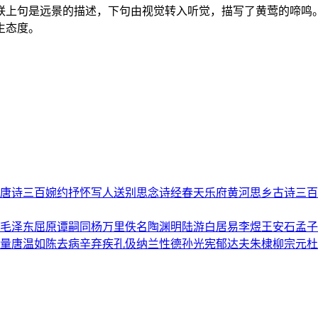
联上句是远景的描述，下句由视觉转入听觉，描写了黄莺的啼鸣
生态度。
唐诗三百
婉约
抒怀
写人
送别
思念
诗经
春天
乐府
黄河
思乡
古诗三百
毛泽东
屈原
谭嗣同
杨万里
佚名
陶渊明
陆游
白居易
李煜
王安石
孟子
量
唐温如
陈去病
辛弃疾
孔伋
纳兰性德
孙光宪
郁达夫
朱棣
柳宗元
杜