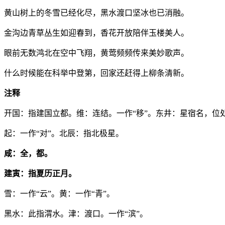
黄山树上的冬雪已经化尽，黑水渡口坚冰也已消融。
金沟边青草丛生如迎春到，香花开放陪伴玉楼美人。
眼前无数鸿北在空中飞翔，黄莺频频传来美妙歌声。
什么时候能在科举中登第，回家还赶得上柳条清新。
注释
开国：指建国立都。维：连结。一作“移”。东井：星宿名，位
起：一作“对”。北辰：指北极星。
咸：全，都。
建寅：指夏历正月。
雪：一作“云”。黄：一作“青”。
黑水：此指渭水。津：渡口。一作“滨”。