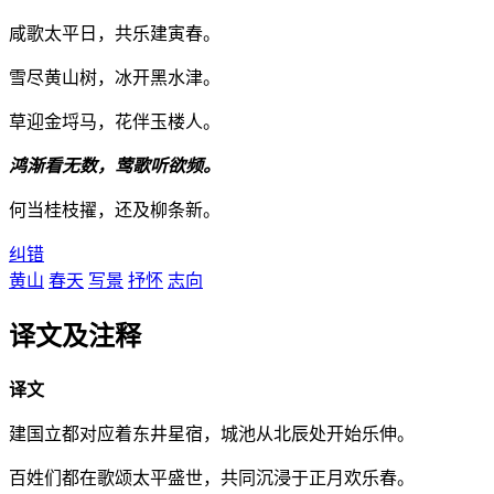
咸歌太平日，共乐建寅春。
雪尽黄山树，冰开黑水津。
草迎金埒马，花伴玉楼人。
鸿渐看无数，莺歌听欲频。
何当桂枝擢，还及柳条新。
纠错
黄山
春天
写景
抒怀
志向
译文及注释
译文
建国立都对应着东井星宿，城池从北辰处开始乐伸。
百姓们都在歌颂太平盛世，共同沉浸于正月欢乐春。