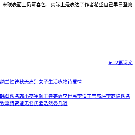
。末联表面上仍写春色，实际上是表达了作者希望自己早日登第
►22篇诗文
纳兰性德
秋天
离别
女子
生活
咏物诗
爱情
韩愈
佚名
郭小亭
崔颢
王建
姜夔
李世民
李适
干宝
高骈
李商隐
佚名
牧
李贺
贾谊
无名氏
孟浩然
晏几道