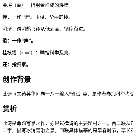
金埒（liè）：指用金堆成的矮墙。
伴：一作“醉”。玉楼：华丽的楼。
鸿渐：谓鸿鹄飞翔从低到高，循序渐进。
歌：一作“声”。
桂枝擢（zhuó）：喻指科举及第。
还：指归家。
创作背景
此诗《文苑英华》卷一八一编入“省试”类，是作者参加科举考
赏析
此诗是命题写景之作，亦是试律诗的主要题材之一。首二联从正面
二字，描写冰消雪融之景。四联具体描摹的是早春时节，草长花