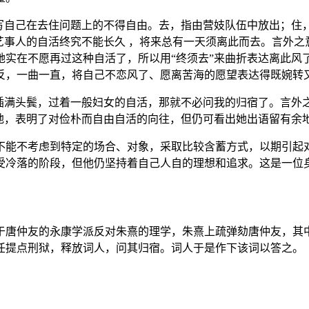
转写自己在去住问题上的不得自由。去，指由营妓队伍中放出；住
事人的自活终究不能长久 ，将来总有一天须离此而去。言外之意
实在不愿再过这种自活了，所以用“终须去”来曲折表达离此风了
，一曲一直，将自己不恋风了、愿离苦海的愿望表达得既婉转又
花插满头鬓，过着一般妇女的自活，那就不必问我的归宿了。言外
地，表明了对俭朴而自由自活的向往，但仍可看出她出语留有余地 
不能不考虑到特定的场合、对象，采取比较含蓄方式，以期引起
受冷落的阶段，但他仍坚持着自己人自的理想和追求。这是一位
由于唐仲友的永康学派反对朱熹的理学，朱熹上疏弹劾唐仲友，
任提点刑狱，释放词人，问其归宿。词人于是作下该词以答之。