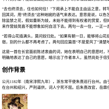
“去也终须去，住也如何住！”下阕承上不能自主由运之意，
回其词，用“终须去”这种她婉的语气来表达。意思是说，以色艺
除监禁之花，假如重新为妓，未始不能得到有权者的赏爱，但她
来作营妓简直不能想象如何自活下去。两句一去一住，一正一反
“若得山花插满头，莫问奴归处。”如果有朝一日，能够将山
宿，别的什么都不再考虑了。两句回应篇首“不是爱风了”清楚
这是一首在长官面前陈述衷曲的词，她在表明自己的意愿时，
明确地表达了自己的意愿，暗示出了作者本人，虽然尚处于倍
创作背景
公元1182年（南宋淳熙九年），浙东常平使朱熹巡行台州。
在台州和绍兴，严刑逼供，词人宁死不屈。后朱熹改官，岳霖