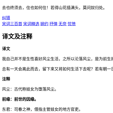
去也终须去，住也如何住！若得山花插满头，莫问奴归处。
纠错
宋词三百首
宋词精选
婉约
抒情
无奈
忧愤
译文及注释
译文
我自己并不是生性喜好风尘生活，之所以沦落风尘，是为前生
总有一天会离此而去，留下来又将如何生活下去呢？若有朝一
注释
风尘：古代称妓女为堕落风尘。
前缘：前世的因缘。
东君：司春之神，借指主管妓女的地方官吏。