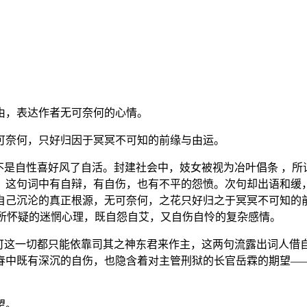
由，表达作者无可奈何的心情。
可奈何，只好归因于冥冥不可知的前缘与由运。
不是自性喜好风了自活。封建社会中，妓女被视为冶叶倡条 ，所谓
，这句词中有自辩，有自伤，也有不平的怨愤。次句却出语和缓
自己沉沦的真正根源，无可奈何，之花只好归之于冥冥不可知的前
有所怀疑的迷惘心理，既自怨自艾，又自伤自怜的复杂感情。
，可这一切都只能依靠司其之神东君来作主，这两句流露出词人借
春中既有深沉的自伤，也隐含着对主管刑狱的长官岳霖的期望—
望。