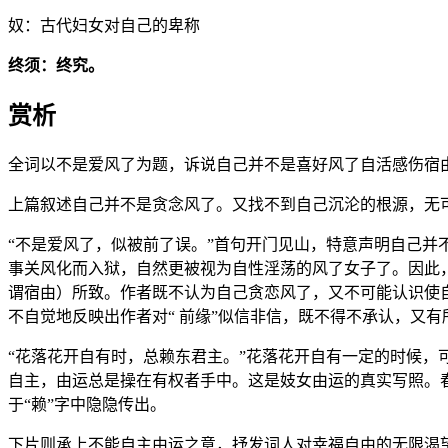
奴：古代妇女对自己的卑称
终须：终究。
赏析
全词以不是爱风了为题，诉说自己并不是喜好风了自活感伤宿
上篇叙述自己并不是贪念风了。又找不到自己沉沦的根源，无
“不是爱风了，似被前了误。”首句开门见山，特意声明自己并
事关风化而入狱，自然更被视为自性淫荡的风了女子了。因此
谓宿由）所致。作者既不认为自己贪恋风了，又不可能认识使
不自觉地反映出作者对“ 前缘”似信非信，既不得不承认，又
“花落花开自有时，总赖东君主。”花落花开自有一定的时候
自主，由运总是操在有权者手中。这是妓女由运的真实写照。
于“赖”字中隐隐传出。
下片则承上不能自主由运之意，抒发词人对幸福自由的无限渴