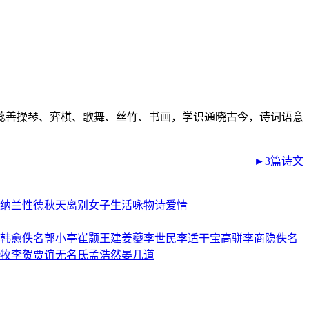
蕊善操琴、弈棋、歌舞、丝竹、书画，学识通晓古今，诗词语意
►3篇诗文
纳兰性德
秋天
离别
女子
生活
咏物诗
爱情
韩愈
佚名
郭小亭
崔颢
王建
姜夔
李世民
李适
干宝
高骈
李商隐
佚名
牧
李贺
贾谊
无名氏
孟浩然
晏几道