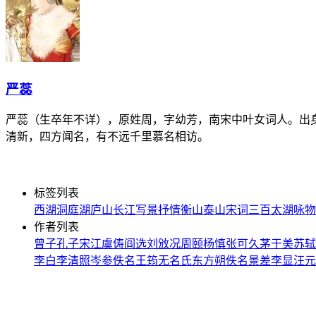
严蕊
严蕊（生卒年不详），原姓周，字幼芳，南宋中叶女词人。出
清新，四方闻名，有不远千里慕名相访。
标签列表
西湖
洞庭湖
庐山
长江
写景
抒情
衡山
泰山
宋词三百
太湖
咏物
作者列表
曾子
孔子
宋江
虞俦
阎选
刘攽
况周颐
杨慎
张可久
茅于美
苏轼
李白
李清照
岑参
佚名
王筠
无名氏
东方朔
佚名
景差
李显
汪元