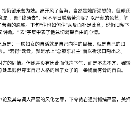
，指仍留乐营为妓。离开风了苦海，自然是她所渴想的，但却迂
是 ，既“ 终须去”，何不早日脱离苦海呢？以严蕊的色艺，解
苦海的愿望。下句“住也如何住”从反面补足此意，说仍旧留下
明确。“ 去”字集中表了他急切渴望自由的心情。
之意是：一般妇女的自活就是自己向往的目标，就是自己的归
。“若得”云云，就是承上“总赖东君主”而以祈求口吻出之。
对方的同情。但她并没有因此而低声下气，而是不卑不亢，婉转
身处卑贱但尊重自己人格的风了女子的一番婉而有骨的自白。
其中论及其与词人严蕊的风化之罪，下令黄岩通判抓捕严蕊，关押