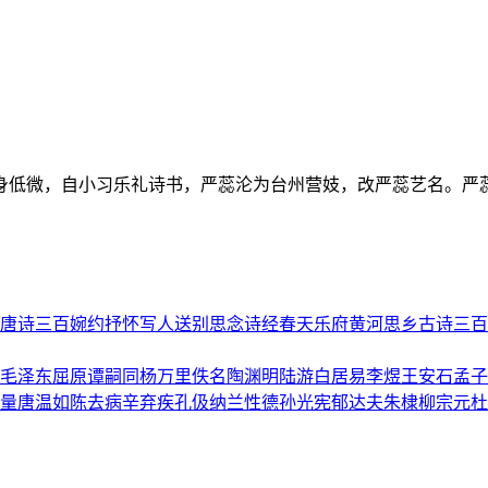
身低微，自小习乐礼诗书，严蕊沦为台州营妓，改严蕊艺名。严
唐诗三百
婉约
抒怀
写人
送别
思念
诗经
春天
乐府
黄河
思乡
古诗三百
毛泽东
屈原
谭嗣同
杨万里
佚名
陶渊明
陆游
白居易
李煜
王安石
孟子
量
唐温如
陈去病
辛弃疾
孔伋
纳兰性德
孙光宪
郁达夫
朱棣
柳宗元
杜