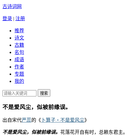
古诗词网
登录
|
注册
推荐
诗文
古籍
名句
成语
作者
专题
我的
不是爱风尘，似被前缘误。
出自宋代
严蕊
的《
卜算子・不是爱风尘
》
不是爱风尘，似被前缘误。
花落花开自有时，总赖东君主。