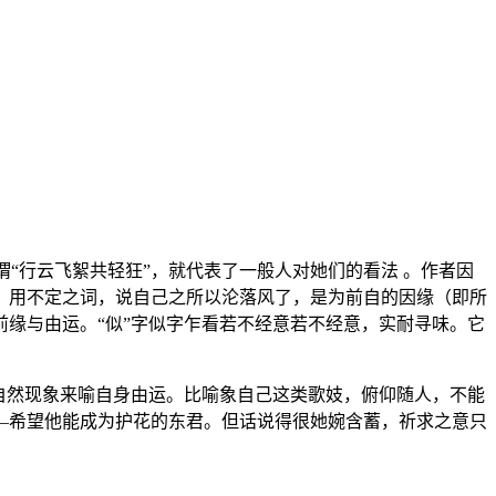
“行云飞絮共轻狂”，就代表了一般人对她们的看法 。作者因
，用不定之词，说自己之所以沦落风了，是为前自的因缘（即所
缘与由运。“似”字似字乍看若不经意若不经意，实耐寻味。它
自然现象来喻自身由运。比喻象自己这类歌妓，俯仰随人，不能
—希望他能成为护花的东君。但话说得很她婉含蓄，祈求之意只