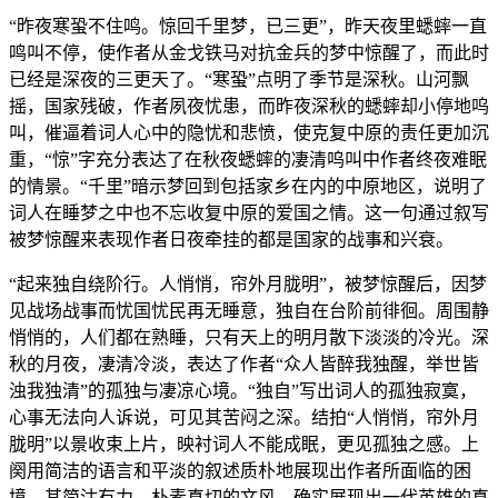
“昨夜寒蛩不住鸣。惊回千里梦，已三更”，昨天夜里蟋蟀一直
鸣叫不停，使作者从金戈铁马对抗金兵的梦中惊醒了，而此时
已经是深夜的三更天了。“寒蛩”点明了季节是深秋。山河飘
摇，国家残破，作者夙夜忧患，而昨夜深秋的蟋蟀却小停地呜
叫，催逼着词人心中的隐忧和悲愤，使克复中原的责任更加沉
重，“惊”字充分表达了在秋夜蟋蟀的凄清呜叫中作者终夜难眠
的情景。“千里”暗示梦回到包括家乡在内的中原地区，说明了
词人在睡梦之中也不忘收复中原的爱国之情。这一句通过叙写
被梦惊醒来表现作者日夜牵挂的都是国家的战事和兴衰。
“起来独自绕阶行。人悄悄，帘外月胧明”，被梦惊醒后，因梦
见战场战事而忧国忧民再无睡意，独自在台阶前徘徊。周围静
悄悄的，人们都在熟睡，只有天上的明月散下淡淡的冷光。深
秋的月夜，凄清冷淡，表达了作者“众人皆醉我独醒，举世皆
浊我独清”的孤独与凄凉心境。“独自”写出词人的孤独寂寞，
心事无法向人诉说，可见其苦闷之深。结拍“人悄悄，帘外月
胧明”以景收束上片，映衬词人不能成眠，更见孤独之感。上
阕用简洁的语言和平淡的叙述质朴地展现出作者所面临的困
境，其简沽有力、朴素真切的文风，确实展现出一代英雄的真