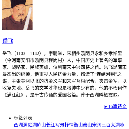
岳飞
岳飞（1103—1142），字鹏举，宋相州汤阴县永和乡孝悌里
（今河南安阳市汤阴县程岗村）人，中国历史上著名的军事
家、战略家、民族英雄，位列南宋中兴四将之首。岳飞是南宋
最杰出的统帅，他重视人民抗金力量，缔造了“连结河朔”之
谋，主张黄河以北的抗金义军和宋军互相配合，夹击金军，以
收复失地。岳飞的文学才华也是将帅中少有的，他的不朽词作
《满江红》，是千古传诵的爱国名篇。葬于西湖畔栖霞岭。
►16篇诗文
标签列表
西湖
洞庭湖
庐山
长江
写景
抒情
衡山
泰山
宋词三百
太湖
咏