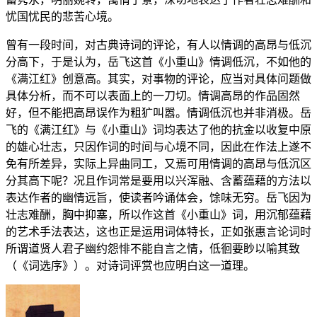
忧国忧民的悲苦心境。
曾有一段时间，对古典诗词的评论，有人以情调的高昂与低沉
分高下，于是认为，岳飞这首《小重山》情调低沉，不如他的
《满江红》创意高。其实，对事物的评论，应当对具体问题做
具体分析，而不可以表面上的一刀切。情调高昂的作品固然
好，但不能把高昂误作为粗犷叫嚣。情调低沉也并非消极。岳
飞的《满江红》与《小重山》词均表达了他的抗金以收复中原
的雄心壮志，只因作词的时间与心境不同，因此在作法上遂不
免有所差异，实际上异曲同工，又焉可用情调的高昂与低沉区
分其高下呢？况且作词常是要用以兴浑融、含蓄蕴藉的方法以
表达作者的幽情远旨，使读者吟诵体会，馀味无穷。岳飞因为
壮志难酬，胸中抑塞，所以作这首《小重山》词，用沉郁蕴藉
的艺术手法表达，这也正是运用词体特长，正如张惠言论词时
所谓道贤人君子幽约怨悱不能自言之情，低徊要眇以喻其致
（《词选序》）。对诗词评赏也应明白这一道理。