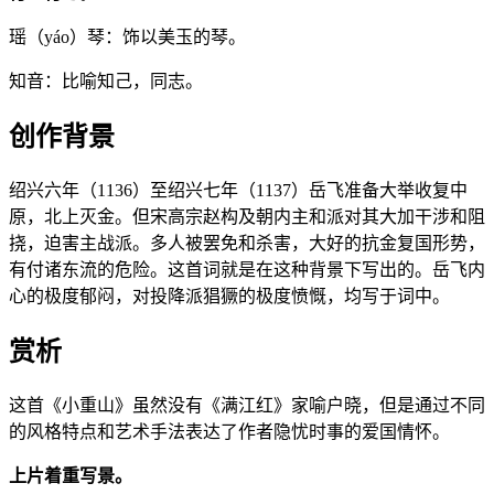
瑶（yáo）琴：饰以美玉的琴。
知音：比喻知己，同志。
创作背景
绍兴六年（1136）至绍兴七年（1137）岳飞准备大举收复中
原，北上灭金。但宋高宗赵构及朝内主和派对其大加干涉和阻
挠，迫害主战派。多人被罢免和杀害，大好的抗金复国形势，
有付诸东流的危险。这首词就是在这种背景下写出的。岳飞内
心的极度郁闷，对投降派猖獗的极度愤慨，均写于词中。
赏析
这首《小重山》虽然没有《满江红》家喻户晓，但是通过不同
的风格特点和艺术手法表达了作者隐忧时事的爱国情怀。
上片着重写景。