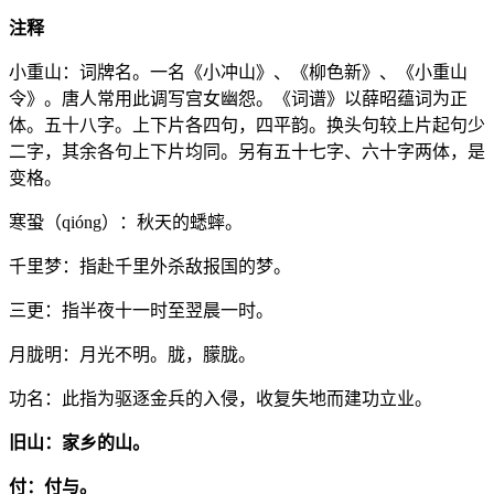
注释
小重山：词牌名。一名《小冲山》、《柳色新》、《小重山
令》。唐人常用此调写宫女幽怨。《词谱》以薛昭蕴词为正
体。五十八字。上下片各四句，四平韵。换头句较上片起句少
二字，其余各句上下片均同。另有五十七字、六十字两体，是
变格。
寒蛩（qióng）：秋天的蟋蟀。
千里梦：指赴千里外杀敌报国的梦。
三更：指半夜十一时至翌晨一时。
月胧明：月光不明。胧，朦胧。
功名：此指为驱逐金兵的入侵，收复失地而建功立业。
旧山：家乡的山。
付：付与。