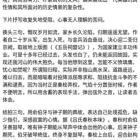
性情和其所面对的历史情景的复杂性。
下片抒写收复失地受阻、心事无人理解的苦闷。
换头三句，慨叹岁月如流，家乡长久沦陷，归期遥遥无望。作
者自二十岁从军，出生入死，与金兵浴血奋战，决心迎二圣归
京阙，取故地上版图（《五岳祠盟记》），为国家建立丰功伟
业。可是十多年已经过去，头发也白了，仍未能返回故园，实
现还我河山的伟大抱负。每当他想到这里，怎能不义愤填膺、
忧心如焚呢？所谓阻归程，实际并非指山高水深，道路遥远，
难以归去，而是暗喻着对投降派屈辱求和、阻挠抗金斗争的不
满和谴责。因为当时正是秦桧弄权，气焰十分嚣张时候，作者
不便明言，所以用含蓄的表现手法，弹出弦外之音，让读者去
体会。
结拍三句，用俞伯牙与钟子期的典故，表达自己处境孤危，缺
少指引，深感寂寞的心情。据《吕氏春秋本味》，春秋时俞伯
牙善鼓琴，唯有钟子期能从琴声中体会出他的心事。后来钟子
期死，伯牙破琴绝弦，终身不复鼓琴。秦桧上台后，迎合赵构