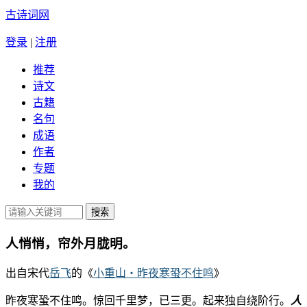
古诗词网
登录
|
注册
推荐
诗文
古籍
名句
成语
作者
专题
我的
人悄悄，帘外月胧明。
出自宋代
岳飞
的《
小重山・昨夜寒蛩不住鸣
》
昨夜寒蛩不住鸣。惊回千里梦，已三更。起来独自绕阶行。
人