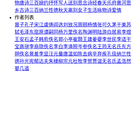
物
唐诗三百
婉约
抒怀
写人
送别
思念
诗经
春天
乐府
黄河
思
乡
古诗三百
纳兰性德
秋天
离别
女子
生活
咏物诗
爱情
作者列表
曾子
孔子
宋江
虞俦
阎选
刘攽
况周颐
杨慎
张可久
茅于美
苏
轼
毛泽东
屈原
谭嗣同
杨万里
佚名
陶渊明
陆游
白居易
李煜
王安石
孟子
韩愈
佚名
郭小亭
崔颢
王建
姜夔
李世民
李适
干
宝
高骈
李商隐
佚名
李白
李清照
岑参
佚名
王筠
无名氏
东方
朔
佚名
景差
李显
汪元量
唐温如
陈去病
辛弃疾
孔伋
纳兰性
德
孙光宪
郁达夫
朱棣
柳宗元
杜牧
李贺
贾谊
无名氏
孟浩然
晏几道