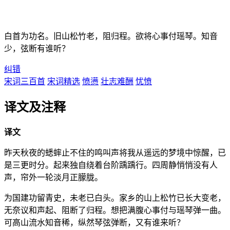
白首为功名。旧山松竹老，阻归程。欲将心事付瑶琴。知音
少，弦断有谁听？
纠错
宋词三百首
宋词精选
愤懑
壮志难酬
忧愤
译文及注释
译文
昨天秋夜的蟋蟀止不住的鸣叫声将我从遥远的梦境中惊醒，已
是三更时分。起来独自绕着台阶踽踽行。四周静悄悄没有人
声，帘外一轮淡月正朦胧。
为国建功留青史，未老已白头。家乡的山上松竹已长大变老，
无奈议和声起、阻断了归程。想把满腹心事付与瑶琴弹一曲。
可高山流水知音稀，纵然琴弦弹断，又有谁来听？