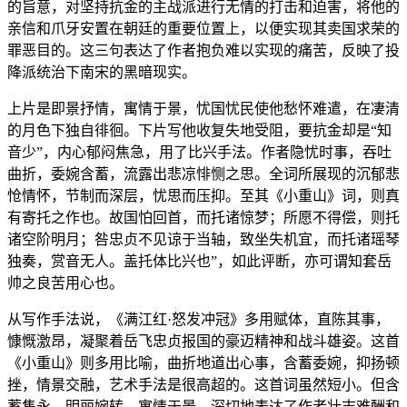
的旨意，对坚持抗金的主战派进行无情的打击和迫害，将他的
亲信和爪牙安置在朝廷的重要位置上，以便实现其卖国求荣的
罪恶目的。这三句表达了作者抱负难以实现的痛苦，反映了投
降派统治下南宋的黑暗现实。
上片是即景抒情，寓情于景，忧国忧民使他愁怀难遣，在凄清
的月色下独自徘徊。下片写他收复失地受阻，要抗金却是“知
音少”，内心郁闷焦急，用了比兴手法。作者隐忧时事，吞吐
曲折，委婉含蓄，流露出悲凉悱恻之思。全词所展现的沉郁悲
怆情怀，节制而深层，忧思而压抑。至其《小重山》词，则真
有寄托之作也。故国怕回首，而托诸惊梦；所愿不得偿，则托
诸空阶明月；咎忠贞不见谅于当轴，致坐失机宜，而托诸瑶琴
独奏，赏音无人。盖托体比兴也”，如此评断，亦可谓知套岳
帅之良苦用心也。
从写作手法说，《满江红·怒发冲冠》多用赋体，直陈其事，
慷慨激昂，凝聚着岳飞忠贞报国的豪迈精神和战斗雄姿。这首
《小重山》则多用比喻，曲折地道出心事，含蓄委婉，抑扬顿
挫，情景交融，艺术手法是很高超的。这首词虽然短小。但含
蓄隽永，明丽婉转，寓情于景，深切地表达了作者壮志难酬和