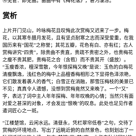
⑩羌管：即羌笛。笛曲中有《梅花落》，甚为凄凉。
赏析
上片开门见山，吟咏梅花且叹悔此次赏梅又迟来了一步。梅
花，以其寒冬腊月发花，且有坚贞耐寒之志而深受爱重，在我
国历来有“国花”之称誉；其花五瓣，花色有白、亦有红；古人
赏梅讲究“四贵”，除贵曲不贵直，贵疏不贵密之外，也贵梅花
之瘦不贵其肥，贵梅花之合（含苞）而不贵其开（盛放）。
“玉瘦香浓，檀深雪散，今年恨探梅又晚”是说：玉色的白梅花
清瘦飘逸，浅红色的梅中上品檀香梅相形之下显得色泽浓艳，
它们散发着袭人的香气；白雪正在消融，那雪压梅枝的美景已
不见；真真令人遗憾，没想到赏梅竟然又来晚了。一个“又”
字，表达了词中主人年年探梅、年年叹晚的心情；当然只有面
对爱之甚深的对象，才会发出“恨晚”的叹息。此处也足见作者
遣词匠心之一斑。
“江楼楚馆，云闲水远。清昼永，凭栏翠帘低卷”之句，交待了
赏梅的环境地点、写出了远眺近俯的自然景色，也刻划出了一