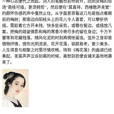
一种心态便代之而起，词人的笔触也宕然转开，回到赏梅的现
场“南枝可插，更须频剪”，然后便在“莫直待，西楼数声羌管”
的颇怀伤感的声中戛然止住。从字面意思看这几句是指点着眼
前的梅树；那南边向阳枝头上的花儿令人喜爱，可以攀折供
插，需趁着它方开未残，快多些采剪，或簪在鬓边，或插放几
案，把梅的疏姿倩影和梅的寒香冷艳尽多的留在身边；千万不
要等到花瓣残落、随风化泥的时刻再惆怅留连。弦外之音却是
借物抒情，感伤光阴流逝，花开花落，容颜易老，聚少离多，
人生得意与相聚之时需尽情欢畅，待到《梅花落》的曲调已经
奏起，羌笛声声泣诉别离的时候，离愁别怨便会铺天盖地地袭
来了。