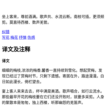
坐上客来，尊前酒满。歌声共、水流云断。南枝可插，更须频
剪。莫直待西楼、数声羌管。
纠错
写花
梅花
抒情
伤感
译文及注释
译文
细细的梅枝,浓浓的梅香,馨香一直持续到雪化。想起赏梅，发
现已经过了赏梅时节，只剩下遗憾。寄居在外，路途漫漫。白
日如此漫长，倚栏望去。
宴上客人来来去去，杯中满是美酒。歌声唱合，如行云流水。
那些最早开花的梅枝要在它们还没开败时，就要多采剪。人身
的聚散本是匆匆，独上西楼，听那幽怨的羌笛声。