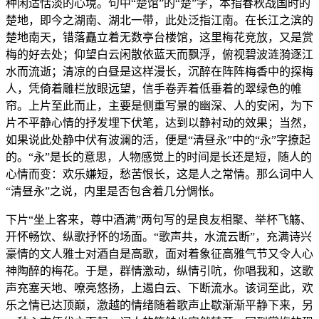
种闲适恬淡的心境。句中“楚馆”的“楚”字，本指春秋战国时的
楚地，即今之湖南、湖北一带，此处泛指江南。在长江之滨的
楚地南天，错落矗立着无数亭台楼馆，这里梅花竞放，又是赏
梅的好去处；仰望白云闲散依蓝天而飘浮，俯视碧波涟漪逐江
水而流逝；清凉的白昼是这样漫长，沉醉在阵阵梅香中的探梅
人，凭倚着雕栏放眼远望，信手卷弄着低垂着的翠绿色的帷
帘。上片至此而止，主要是侧重写景的幽深、人的安闲，为下
片不平静心情的抒发埋下伏笔，达到以静衬动的效果；当然，
如果说此处静中伏有波澜的活，便是“清昼永”中的“永”字撩起
的。“永”是长的意思，人物感觉上的时间是长还是短，随人的
心情而变：欢乐嫌短，愁苦恨长，这是人之常情。那么词中人
“清昼永”之说，内里是否包含着几分惆怅。
下片“坐上客来，尊中酒满”两句写的是良友相聚、举杯飞觞、
开怀畅饮、纵歌抒怀的场面。“歌声共，水流云断”，充满诗兴
豪情的文人雅士对酒自是高歌，面对着象征高雅气节又令人心
神陶醉的梅花。于是，群情激动，纵情引吭，你唱我和，这歌
声充塞天地、嘹亮悠扬，上遏白云、下断流水。该词至此，欢
乐之情已达顶巅，激越的情绪随着歌声止歇渐渐平静下来，另