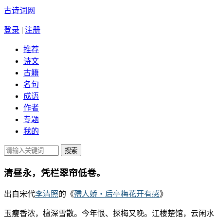
古诗词网
登录
|
注册
推荐
诗文
古籍
名句
成语
作者
专题
我的
清昼永，凭栏翠帘低卷。
出自宋代
李清照
的《
殢人娇・后亭梅花开有感
》
玉瘦香浓，檀深雪散。今年恨、探梅又晚。江楼楚馆，云闲水