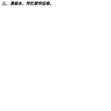
远。
清昼永，凭栏翠帘低卷。