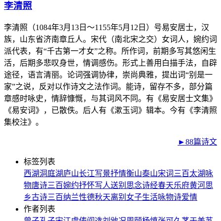
李清照
李清照（1084年3月13日～1155年5月12日）号易安居士，汉
族，山东省济南章丘人。宋代（南北宋之交）女词人，婉约词
派代表，有“千古第一才女”之称。所作词，前期多写其悠闲生
活，后期多悲叹身世，情调感伤。形式上善用白描手法，自辟
途径，语言清丽。论词强调协律，崇尚典雅，提出词“别是一
家”之说，反对以作诗文之法作词。能诗，留存不多，部分篇
章感时咏史，情辞慷慨，与其词风不同。有《易安居士文集》
《易安词》，已散佚。后人有《漱玉词》辑本。今有《李清照
集校注》。
►88篇诗文
标签列表
西湖
洞庭湖
庐山
长江
写景
抒情
衡山
泰山
宋词三百
太湖
咏
物
唐诗三百
婉约
抒怀
写人
送别
思念
诗经
春天
乐府
黄河
思
乡
古诗三百
纳兰性德
秋天
离别
女子
生活
咏物诗
爱情
作者列表
曾子
孔子
宋江
虞俦
阎选
刘攽
况周颐
杨慎
张可久
茅于美
苏