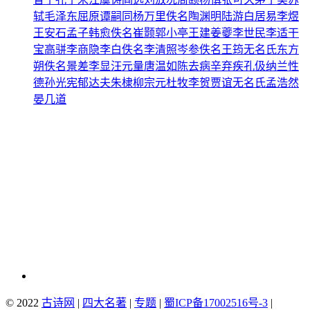
轼
毛泽东
屈原
谭嗣同
杨万里
佚名
陶渊明
陆游
白居易
李煜
王安石
孟子
韩愈
佚名
崔颢
郭小亭
王建
姜夔
李世民
李适
干
宝
高骈
李商隐
李白
佚名
李清照
岑参
佚名
王筠
无名氏
东方
朔
佚名
景差
李显
汪元量
唐温如
陈去病
辛弃疾
孔伋
纳兰性
德
孙光宪
郁达夫
朱棣
柳宗元
杜牧
李贺
贾谊
无名氏
孟浩然
晏几道
© 2022
古诗网
|
四大名著
|
专题
|
蜀ICP备17002516号-3
|