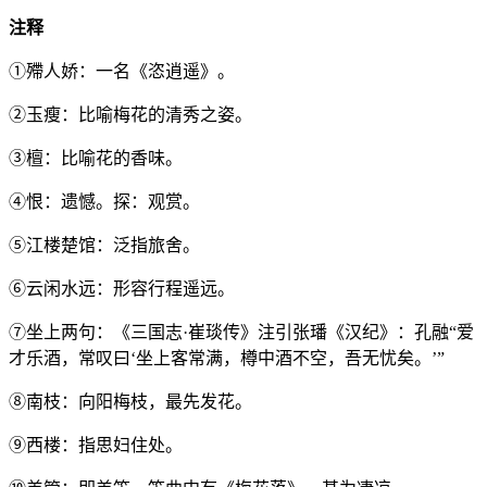
注释
①殢人娇：一名《恣逍遥》。
②玉瘦：比喻梅花的清秀之姿。
③檀：比喻花的香味。
④恨：遗憾。探：观赏。
⑤江楼楚馆：泛指旅舍。
⑥云闲水远：形容行程遥远。
⑦坐上两句：《三国志·崔琰传》注引张璠《汉纪》：孔融“爱
才乐酒，常叹曰‘坐上客常满，樽中酒不空，吾无忧矣。’”
⑧南枝：向阳梅枝，最先发花。
⑨西楼：指思妇住处。