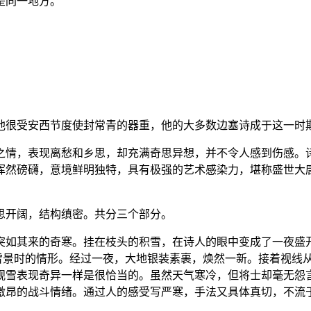
是同一地方。
他很受安西节度使封常青的器重，他的大多数边塞诗成于这一时
之情，表现离愁和乡思，却充满奇思异想，并不令人感到伤感。
浑然磅礴，意境鲜明独特，具有极强的艺术感染力，堪称盛世大唐
思开阔，结构缜密。共分三个部分。
突如其来的奇寒。挂在枝头的积雪，在诗人的眼中变成了一夜盛
到雪景时的情形。经过一夜，大地银装素裹，焕然一新。接着视线
观雪表现奇异一样是很恰当的。虽然天气寒冷，但将士却毫无怨言
激昂的战斗情绪。通过人的感受写严寒，手法又具体真切，不流