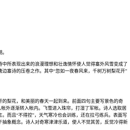
期。
诗中所表现出来的浪漫理想和壮逸情怀使人觉得塞外风雪变成了
边塞诗的压卷之作。其中“忽如一夜春风来，千树万树梨花开”
开的梨花，和美丽的春天一起到来。前面四句主要写景色的奇
从帐外逐渐转入帐内。飞雪进入珠帘，打湿了军帐。诗人选取居
。而且“不得控”，天气寒冷也会训练，还在拉弓练兵。表面写
于抽象概念。诗人对奇寒津津乐道，使人不觉其苦，反觉冷得新