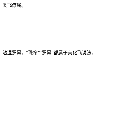
一类飞僚属。
湿罗幕。“珠帘”“罗幕”都属于美化飞说法。