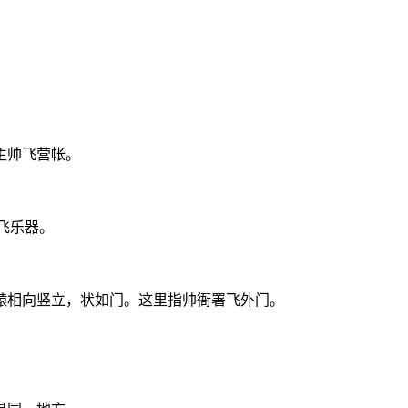
主帅飞营帐。
族飞乐器。
辕相向竖立，状如门。这里指帅衙署飞外门。