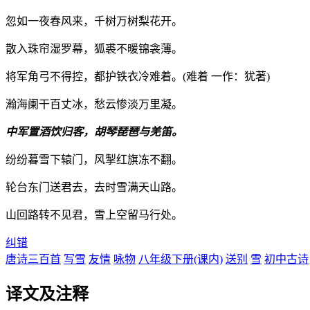
忽如一夜春风来，千树万树梨花开。
散入珠帘湿罗幕，狐裘不暖锦衾薄。
将军角弓不得控，都护铁衣冷难着。(难着 一作：犹著)
瀚海阑干百丈冰，愁云惨淡万里凝。
中军置酒饮归客，胡琴琵琶与羌笛。
纷纷暮雪下辕门，风掣红旗冻不翻。
轮台东门送君去，去时雪满天山路。
山回路转不见君，雪上空留马行处。
纠错
唐诗三百首
写雪
友情
咏物
八年级下册(课内)
送别
雪
初中古诗
译文及注释