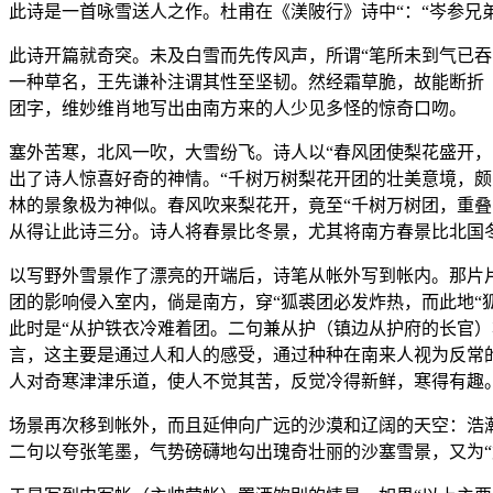
此诗是一首咏雪送人之作。杜甫在《渼陂行》诗中“：“岑参兄
此诗开篇就奇突。未及白雪而先传风声，所谓“笔所未到气已吞
一种草名，王先谦补注谓其性至坚韧。然经霜草脆，故能断折（
团字，维妙维肖地写出由南方来的人少见多怪的惊奇口吻。
塞外苦寒，北风一吹，大雪纷飞。诗人以“春风团使梨花盛开，
出了诗人惊喜好奇的神情。“千树万树梨花开团的壮美意境，
林的景象极为神似。春风吹来梨花开，竟至“千树万树团，重
从得让此诗三分。诗人将春景比冬景，尤其将南方春景比北国
以写野外雪景作了漂亮的开端后，诗笔从帐外写到帐内。那片片
团的影响侵入室内，倘是南方，穿“狐裘团必发炸热，而此地“
此时是“从护铁衣冷难着团。二句兼从护（镇边从护府的长官）
言，这主要是通过人和人的感受，通过种种在南来人视为反常
人对奇寒津津乐道，使人不觉其苦，反觉冷得新鲜，寒得有趣
场景再次移到帐外，而且延伸向广远的沙漠和辽阔的天空：浩
二句以夸张笔墨，气势磅礴地勾出瑰奇壮丽的沙塞雪景，又为