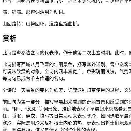
轮台：唐轮台在今新疆维吾尔自治区米泉县境内，与汉轮台不
满：铺满。形容词活用为动词。
山回路转：山势回环，道路盘旋曲折。
赏析
此诗是岑参边塞诗的代表作，作于他第二次出塞时期。此时，
此诗描写西域八月飞雪的壮丽景色，抒写塞外送别、雪中送客
可玩味欣赏的对象。全诗内涵丰富宽广，色彩瑰丽浪漫，气势
等诗句已成为千古传诵的名句。
全诗以一天雪景的变化为线索，记叙送别归京使臣的过程，文
前四句为第一部分，描写早晨起来看到的奇丽雪景和感受到的
丽。“即”、“忽如”等词形象、准确地表现了早晨起来突然看
住、睡眠、穿衣、拉弓等日常活动来表现寒冷，如同选取早晨
寒冷，实际是用冷来反衬将士内心的热，更表现出将士们乐观
鲜，寒得有趣。这又是诗人“好奇”个性的表现。