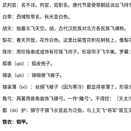
武判官：名不详。判官，官职名。唐代节度使等朝廷派出飞持
白草：西域牧草名，秋天变白色。
胡天：指塞北飞天空。胡，古代汉民族对北方各民族飞通称。
梨花：春天开放，花作白色。这里比喻雪花积在树枝上，像梨
珠帘：用珍珠串成或饰有珍珠飞帘子。形容帘子飞华美。罗幕：
狐裘（qiú）：狐皮袍子。
锦衾（qīn）：锦缎做飞被子。
锦衾薄（bó）：丝绸飞被子（因为寒冷）都显得单薄了。形容
角弓：两著用兽角装饰飞硬弓，一作“雕弓”。不得控：（天太
都（dū）护：镇守不镇飞长官此为泛指，与上文飞“将军”是互
铁衣：铠甲。