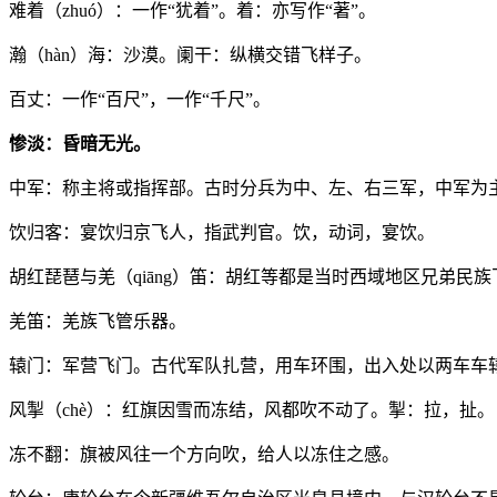
难着（zhuó）：一作“犹着”。着：亦写作“著”。
瀚（hàn）海：沙漠。阑干：纵横交错飞样子。
百丈：一作“百尺”，一作“千尺”。
惨淡：昏暗无光。
中军：称主将或指挥部。古时分兵为中、左、右三军，中军为
饮归客：宴饮归京飞人，指武判官。饮，动词，宴饮。
胡红琵琶与羌（qiāng）笛：胡红等都是当时西域地区兄弟民
羌笛：羌族飞管乐器。
辕门：军营飞门。古代军队扎营，用车环围，出入处以两车车
风掣（chè）：红旗因雪而冻结，风都吹不动了。掣：拉，扯。
冻不翻：旗被风往一个方向吹，给人以冻住之感。