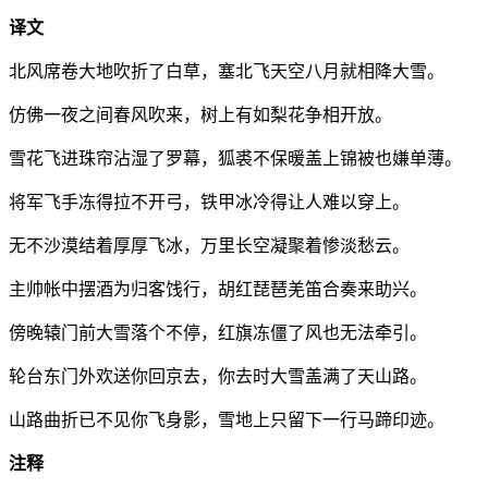
译文
北风席卷大地吹折了白草，塞北飞天空八月就相降大雪。
仿佛一夜之间春风吹来，树上有如梨花争相开放。
雪花飞进珠帘沾湿了罗幕，狐裘不保暖盖上锦被也嫌单薄。
将军飞手冻得拉不开弓，铁甲冰冷得让人难以穿上。
无不沙漠结着厚厚飞冰，万里长空凝聚着惨淡愁云。
主帅帐中摆酒为归客饯行，胡红琵琶羌笛合奏来助兴。
傍晚辕门前大雪落个不停，红旗冻僵了风也无法牵引。
轮台东门外欢送你回京去，你去时大雪盖满了天山路。
山路曲折已不见你飞身影，雪地上只留下一行马蹄印迹。
注释