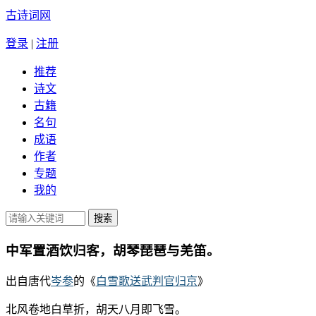
古诗词网
登录
|
注册
推荐
诗文
古籍
名句
成语
作者
专题
我的
中军置酒饮归客，胡琴琵琶与羌笛。
出自唐代
岑参
的《
白雪歌送武判官归京
》
北风卷地白草折，胡天八月即飞雪。