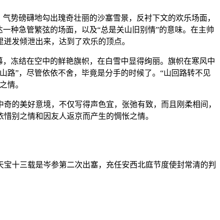
，气势磅礴地勾出瑰奇壮丽的沙塞雪景，反衬下文的欢乐场面，
一种急管繁弦的场面，以及“总是关山旧别情”的意味。在主帅
里迸发倾泄出来，达到了欢乐的顶点。
幕，冻结在空中的鲜艳旗帜，在白雪中显得绚丽。旗帜在寒风中
山路”，尽管依依不舍，毕竟是分手的时候了。“山回路转不见
之情。
中奇的美好意境，不仅写得声色宜，张弛有致，而且刚柔相间，
依惜别之情和因友人返京而产生的惆怅之情。
。天宝十三载是岑参第二次出塞，充任安西北庭节度使封常清的判