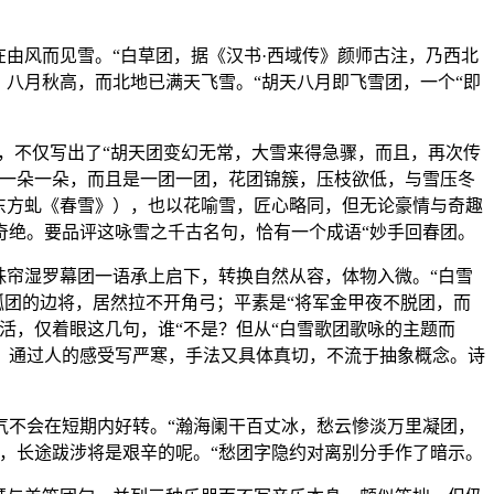
由风而见雪。“白草团，据《汉书·西域传》颜师古注，乃西北
八月秋高，而北地已满天飞雪。“胡天八月即飞雪团，一个“即
，不仅写出了“胡天团变幻无常，大雪来得急骤，而且，再次传
是一朵一朵，而且是一团一团，花团锦簇，压枝欲低，与雪压冬
东方虬《春雪》），也以花喻雪，匠心略同，但无论豪情与奇趣
奇绝。要品评这咏雪之千古名句，恰有一个成语“妙手回春团。
珠帘湿罗幕团一语承上启下，转换自然从容，体物入微。“白雪
弧团的边将，居然拉不开角弓；平素是“将军金甲夜不脱团，而
活，仅着眼这几句，谁“不是？但从“白雪歌团歌咏的主题而
。通过人的感受写严寒，手法又具体真切，不流于抽象概念。诗
气不会在短期内好转。“瀚海阑干百丈冰，愁云惨淡万里凝团，
，长途跋涉将是艰辛的呢。“愁团字隐约对离别分手作了暗示。