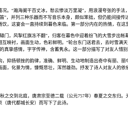
盛况。“瀚海阑干百丈冰，愁云惨淡万里凝”，用浪漫夸张的手法
笛”，并列三种乐器而不写音乐本身，颇似笨拙，但仍能间接传达
畅饮，这宴会一直持续到暮色来临。第一部分内在的热情，在这
下辕门，风掣红旗冻不翻”，归客在暮色中迎着纷飞的大雪步出帐
互映衬，画面生动，色彩鲜明。“轮台东门送君去，去时雪满天
友的真挚感情，字字传神，含蓄隽永。这一部分描写了对友人惜别
构，抑扬顿挫的韵律，准确、鲜明、生动地制造出奇中有丽、丽
画面，化景为情，慷慨悲壮，浑然雄劲。抒发了诗人对友人的依
夏秋之交到北庭，唐肃宗至德二载（公元757年）春夏之交东归
京（唐代都城长安）而写下了此诗。