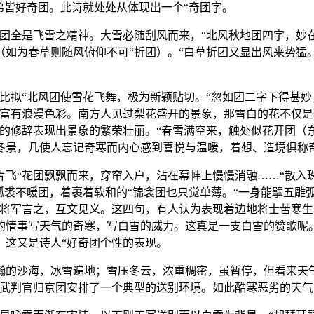
弟皆好奇团。此诗就处处从体现出一个“奇团字。
团全是飞雪之精神。大雪必随刮风而来，“北风秋地团四字，妙在
如为春草则随风俯仰不可“折团）。“白草折团又显出风来势猛。
比拟“北风团使雪花飞舞，极为新颖贴切。“忽如团二字下得甚妙
颇富有浪漫色彩。南方人见过梨花盛开的景象，那雪白的花不仅
叠的修辞表现出景象的繁荣壮丽。“春雪满空来，触处似花开团（
冬景，几使人忘记奇寒而内心感到喜悦与温暖，着想、造境俱称
飞“花团飘飘而来，穿帘入户，沾在幕帏上慢慢消融……“散入
狐裘不暖团，着裹着软和的“锦衾团也只觉单薄。“一身能擘五雕
将军言之，互文见义。这四句，有人认为表现着边地将士苦寒生
的情事写天气的奇寒，写白雪的威力。这真是一支白雪的赞歌呢
。这又是诗人“好奇团个性的表现。
瀚的沙海，冰雪遍地；雪压冬云，浓重稠密，虽暂停，但看来天
“武判官归京团安排了一个典型的送别环境。如此酷寒恶劣的天气