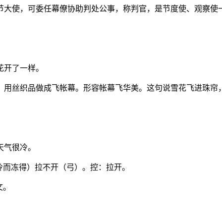
节大使，可委任幕僚协助判处公事，称判官，是节度使、观察使
花开了一样。
用丝织品做成飞帐幕。形容帐幕飞华美。这句说雪花飞进珠帘，沾
天气很冷。
冷而冻得）拉不开（弓）。控：拉开。
文。