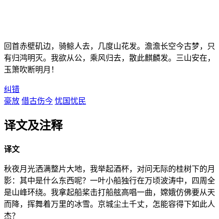
回首赤壁矶边，骑鲸人去，几度山花发。澹澹长空今古梦，只
有归鸿明灭。我欲从公，乘风归去，散此麒麟发。三山安在，
玉箫吹断明月！
纠错
豪放
借古伤今
忧国忧民
译文及注释
译文
秋夜月光洒满整片大地，我举起酒杯，对问无际的桂树下的月
影：其中是什么东西呢？一叶小船独行在万顷波涛中，四周全
是山峰环绕。我拿起船桨击打船舷高唱一曲，嫦娥仿佛要从天
而降，挥舞着万里的冰雪。京城尘土千丈，怎能容得下如此人
杰？