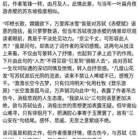
后，作者笔锋一转，由月及人，此情此景，与当年一叶扁舟夜
游赤壁的苏东坡极度相似。
“叩枻长歌，嫦娥欲下，万里挥冰雪”皆是对苏轼《赤壁赋》语
意的隐括，虽只寥寥数语，但当年苏轼夜游赤壁的情景却尽观
读者眼前，真是于平淡处见功力。“京尘千丈，可形容此人
杰？”虽是问句，却表达了词作者的深切感慨。这两句从技法
上来看，不仅由写景转入了抒情，也起到了承上启下的作用。
下片由此句的“人杰”不得见容“引发到”骑鲸人去“，由对苏轼
一生坎坷际遇的深切同情及愤慨，转入自抒悲感。”几度山花
发“写苏轼逝后光阴的流逝，读来不禁让人唏嘘不已，感慨万
千。”澹澹长空今古梦，只有归鸿明天“化用杜牧《登乐游
原》”长空澹澹孤鸟设，万声销沉向此中“句，表露了作者吊古
伤今，消极悲观的人生态度。”我欲从公“三句则语意更加决
绝，欲与苏轼仙去，消极出世的思想更加表露无疑。但毕竟仙
山难寻，只有徘徊月下，把满腔心事寄于玉箫罢了，故有”三
山安在“句结尾。感怀、悲戚、无奈之意萦绕不绝。
该词虽是和韵之作，但作者借景抒情，借古伤今，与苏轼《念