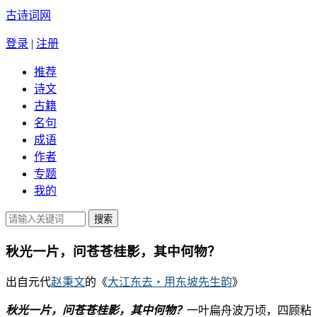
古诗词网
登录
|
注册
推荐
诗文
古籍
名句
成语
作者
专题
我的
秋光一片，问苍苍桂影，其中何物？
出自元代
赵秉文
的《
大江东去・用东坡先生韵
》
秋光一片，问苍苍桂影，其中何物？
一叶扁舟波万顷，四顾粘