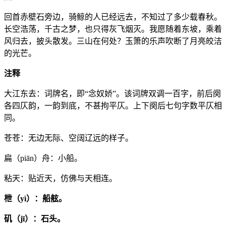
回首赤壁石旁边，骑鲸的人已经远去，不知过了多少载春秋。
长空浩荡，千古之梦，也只得灰飞烟灭。我愿随着东坡，乘着
风归去，披头散发。三山在何处？玉箫的乐声吹断了月亮皎洁
的光芒。
注释
大江东去：词牌名，即“念奴娇”。该词牌双调一百字，前后阕
各四仄韵，一韵到底，不甚拘平仄。上下阕后七句字数平仄相
同。
苍苍：无边无际、空阔辽远的样子。
扁（piān）舟：小船。
粘天：贴近天，仿佛与天相连。
枻（yì）：船舷。
矶（jī）：石头。