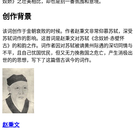
奴娇》之壮美相比，却也是别一番氛围和意境。
创作背景
该词创作于金朝衰败的时候。作者赵秉文非常仰慕苏轼，深受
苏轼词作的影响。这首词是赵秉文对苏轼《念奴娇·赤壁怀
古》的和韵之作。词作者因对苏轼被谪黄州际遇的深切同情与
不平，且自己忧国忧民，但又无力挽救国之危亡，产生消极出
世的的思想，写下了这篇借古讽今的词作。
赵秉文