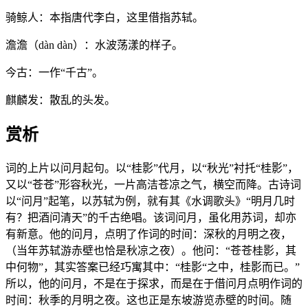
骑鲸人：本指唐代李白，这里借指苏轼。
澹澹（dàn dàn）：水波荡漾的样子。
今古：一作“千古”。
麒麟发：散乱的头发。
赏析
词的上片以问月起句。以“桂影”代月，以“秋光”衬托“桂影”，
又以“苍苍”形容秋光，一片高洁苍凉之气，横空而降。古诗词
以“问月”起笔，以苏轼为例，就有其《水调歌头》“明月几时
有？把酒问清天”的千古绝唱。该词问月，虽化用苏词，却亦
有新意。他的问月，点明了作词的时间：深秋的月明之夜，
（当年苏轼游赤壁也恰是秋凉之夜）。他问：“苍苍桂影，其
中何物”，其实答案已经巧寓其中：“桂影“之中，桂影而已。”
所以，他的问月，不是在于探求，而是在于借问月点明作词的
时间：秋季的月明之夜。这也正是东坡游览赤壁的时间。随