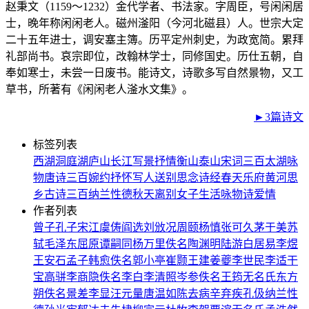
赵秉文（1159～1232）金代学者、书法家。字周臣，号闲闲居
士，晚年称闲闲老人。磁州滏阳（今河北磁县）人。世宗大定
二十五年进士，调安塞主簿。历平定州刺史，为政宽简。累拜
礼部尚书。哀宗即位，改翰林学士，同修国史。历仕五朝，自
奉如寒士，未尝一日废书。能诗文，诗歌多写自然景物，又工
草书，所著有《闲闲老人滏水文集》。
►3篇诗文
标签列表
西湖
洞庭湖
庐山
长江
写景
抒情
衡山
泰山
宋词三百
太湖
咏
物
唐诗三百
婉约
抒怀
写人
送别
思念
诗经
春天
乐府
黄河
思
乡
古诗三百
纳兰性德
秋天
离别
女子
生活
咏物诗
爱情
作者列表
曾子
孔子
宋江
虞俦
阎选
刘攽
况周颐
杨慎
张可久
茅于美
苏
轼
毛泽东
屈原
谭嗣同
杨万里
佚名
陶渊明
陆游
白居易
李煜
王安石
孟子
韩愈
佚名
郭小亭
崔颢
王建
姜夔
李世民
李适
干
宝
高骈
李商隐
佚名
李白
李清照
岑参
佚名
王筠
无名氏
东方
朔
佚名
景差
李显
汪元量
唐温如
陈去病
辛弃疾
孔伋
纳兰性