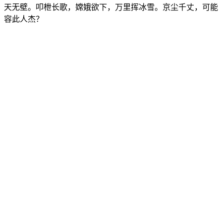
天无壁。叩枻长歌，嫦娥欲下，万里挥冰雪。京尘千丈，可能
容此人杰？