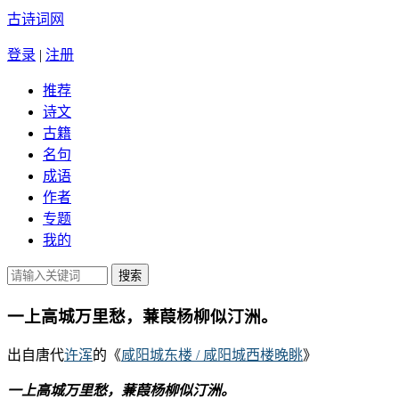
古诗词网
登录
|
注册
推荐
诗文
古籍
名句
成语
作者
专题
我的
一上高城万里愁，蒹葭杨柳似汀洲。
出自唐代
许浑
的《
咸阳城东楼 / 咸阳城西楼晚眺
》
一上高城万里愁，蒹葭杨柳似汀洲。