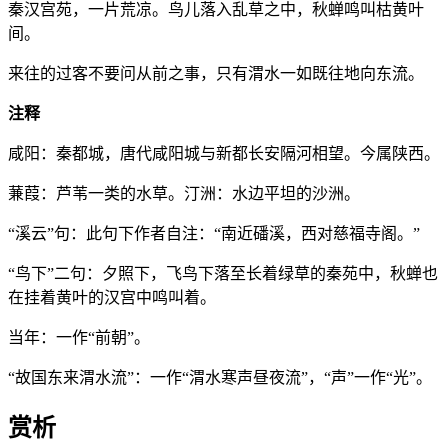
秦汉宫苑，一片荒凉。鸟儿落入乱草之中，秋蝉鸣叫枯黄叶
间。
来往的过客不要问从前之事，只有渭水一如既往地向东流。
注释
咸阳：秦都城，唐代咸阳城与新都长安隔河相望。今属陕西。
蒹葭：芦苇一类的水草。汀洲：水边平坦的沙洲。
“溪云”句：此句下作者自注：“南近磻溪，西对慈福寺阁。”
“鸟下”二句：夕照下，飞鸟下落至长着绿草的秦苑中，秋蝉也
在挂着黄叶的汉宫中鸣叫着。
当年：一作“前朝”。
“故国东来渭水流”：一作“渭水寒声昼夜流”，“声”一作“光”。
赏析