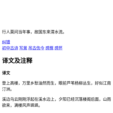
行人莫问当年事，故国东来渭水流。
纠错
初中古诗
写景
吊古伤今
感慨
感怀
译文及注释
译文
登上高楼，万里乡愁油然而生，眼前芦苇杨柳丛生，好似江南
汀洲。
溪边乌云刚刚浮起在溪水边上，夕阳已经沉落楼阁后面，山雨
欲来，满楼风声飒飒。