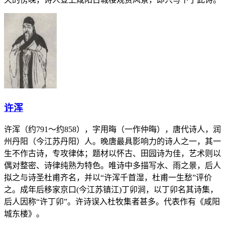
许浑
许浑（约791～约858），字用晦（一作仲晦），唐代诗人，润
州丹阳（今江苏丹阳）人。晚唐最具影响力的诗人之一，其一
生不作古诗，专攻律体；题材以怀古、田园诗为佳，艺术则以
偶对整密、诗律纯熟为特色。唯诗中多描写水、雨之景，后人
拟之与诗圣杜甫齐名，并以“许浑千首湿，杜甫一生愁”评价
之。成年后移家京口(今江苏镇江)丁卯涧，以丁卯名其诗集，
后人因称“许丁卯”。许诗误入杜牧集者甚多。代表作有《咸阳
城东楼》。