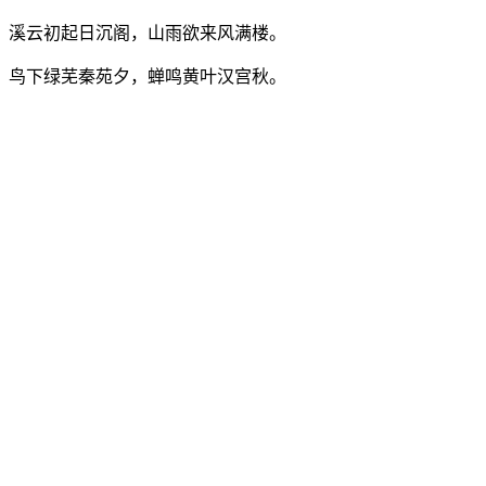
溪云初起日沉阁，山雨欲来风满楼。
鸟下绿芜秦苑夕，蝉鸣黄叶汉宫秋。