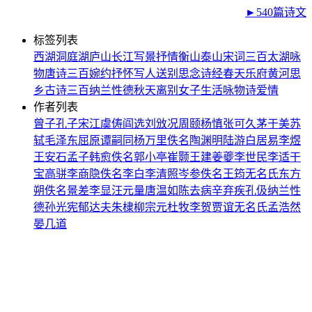
►540篇诗文
标签列表
西湖
洞庭湖
庐山
长江
写景
抒情
衡山
泰山
宋词三百
太湖
咏
物
唐诗三百
婉约
抒怀
写人
送别
思念
诗经
春天
乐府
黄河
思
乡
古诗三百
纳兰性德
秋天
离别
女子
生活
咏物诗
爱情
作者列表
曾子
孔子
宋江
虞俦
阎选
刘攽
况周颐
杨慎
张可久
茅于美
苏
轼
毛泽东
屈原
谭嗣同
杨万里
佚名
陶渊明
陆游
白居易
李煜
王安石
孟子
韩愈
佚名
郭小亭
崔颢
王建
姜夔
李世民
李适
干
宝
高骈
李商隐
佚名
李白
李清照
岑参
佚名
王筠
无名氏
东方
朔
佚名
景差
李显
汪元量
唐温如
陈去病
辛弃疾
孔伋
纳兰性
德
孙光宪
郁达夫
朱棣
柳宗元
杜牧
李贺
贾谊
无名氏
孟浩然
晏几道