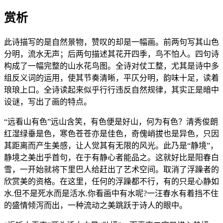
赏析
此诗描写的是自然景物，赞叹的却是一幅画。前两句写其山色
分明，流水无声；后两句描述其花开四季，鸟不怕人。四句诗
构成了一幅完整的山水花鸟图。全诗对仗工整，尤其是诗中多
组反义词的运用，使其节奏清晰，平仄分明，韵味十足，读着
琅琅上口。全诗读起来似乎行行违反自然规律，其实正是暗中
设谜，写出了画的特点。
“远看山有色”远山含笑，有色便是好山，何为有色？清秀俊朗
红湿绿垂是色，寒色苍苍亦是佳色，奇傀峭拔也是异色，只因
其距离而产生美感，让人觉其有无限的风光。此乃是“静境”，
静境之美出乎首句，在于有静心者能品之。这就好比是阳春白
雪，一开始就将下里巴人给赶出了艺术空间。取消了浮躁者的
欣赏美的资格。在这里，任何的浮躁都不行，有的只是心静如
水.但不是死水而是活水.你看画中有水呢?一汪春水有着挡不住
的盛情倾泻而出，一种流动之美跳跃于诗人的眼中。