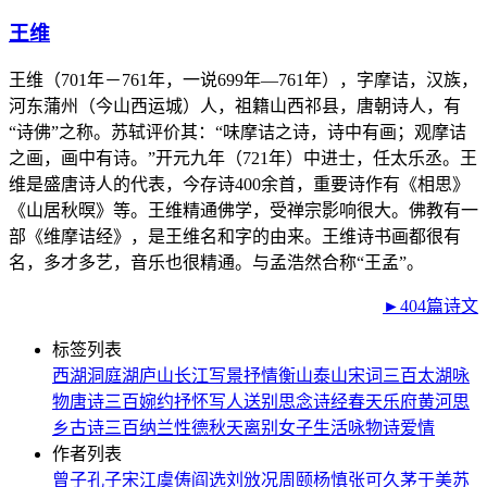
王维
王维（701年－761年，一说699年—761年），字摩诘，汉族，
河东蒲州（今山西运城）人，祖籍山西祁县，唐朝诗人，有
“诗佛”之称。苏轼评价其：“味摩诘之诗，诗中有画；观摩诘
之画，画中有诗。”开元九年（721年）中进士，任太乐丞。王
维是盛唐诗人的代表，今存诗400余首，重要诗作有《相思》
《山居秋暝》等。王维精通佛学，受禅宗影响很大。佛教有一
部《维摩诘经》，是王维名和字的由来。王维诗书画都很有
名，多才多艺，音乐也很精通。与孟浩然合称“王孟”。
►404篇诗文
标签列表
西湖
洞庭湖
庐山
长江
写景
抒情
衡山
泰山
宋词三百
太湖
咏
物
唐诗三百
婉约
抒怀
写人
送别
思念
诗经
春天
乐府
黄河
思
乡
古诗三百
纳兰性德
秋天
离别
女子
生活
咏物诗
爱情
作者列表
曾子
孔子
宋江
虞俦
阎选
刘攽
况周颐
杨慎
张可久
茅于美
苏