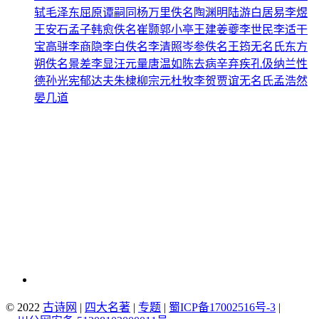
轼
毛泽东
屈原
谭嗣同
杨万里
佚名
陶渊明
陆游
白居易
李煜
王安石
孟子
韩愈
佚名
崔颢
郭小亭
王建
姜夔
李世民
李适
干
宝
高骈
李商隐
李白
佚名
李清照
岑参
佚名
王筠
无名氏
东方
朔
佚名
景差
李显
汪元量
唐温如
陈去病
辛弃疾
孔伋
纳兰性
德
孙光宪
郁达夫
朱棣
柳宗元
杜牧
李贺
贾谊
无名氏
孟浩然
晏几道
© 2022
古诗网
|
四大名著
|
专题
|
蜀ICP备17002516号-3
|