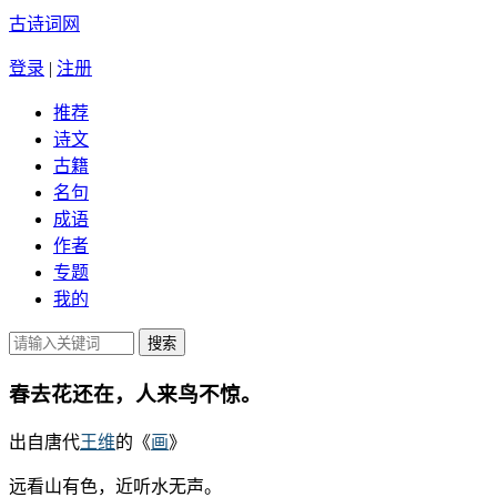
古诗词网
登录
|
注册
推荐
诗文
古籍
名句
成语
作者
专题
我的
春去花还在，人来鸟不惊。
出自唐代
王维
的《
画
》
远看山有色，近听水无声。