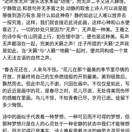
“近听水无声”源头活水本是“动境”，而无声二字又进入静境，
宁静致远.和首句并无矛盾之处.动静的取舍上诗人可以说是能
够做到游刃有余.是什么如此神奇？静的如此让人难以放弃去
一探究竟，这样，我们就会接近此诗此画，这样心神和山水便
靠近了。一切的妙处只是因为“无声”，无声是一种美。王羲之
的诗中有“在山阴道上行，如在镜中游”，便也是这种美。有声
无声都溶在一起，完美的天籁之声！庄子所提的“天籁”之声就
是如此，当“天籁”与“人籁”“地籁”一起时，便共同构成一个常
人无法言语的自然之声。
“春去花还在，人来鸟不惊。”花儿在那个最美的季节里尽情的
开放，并最终将自己的生命燃烧般的开到最美。美到极致后，
飘然而去。但此中花儿不谢，只因在画中。不仅仅是如此，写
的近近是画中的花，是春尽之时，花儿尽逝，无处得美而伤怀
的感触在里面。鸟儿不惊，不知青春已尽，岁月已逝。徒留下
多少悔恨。
诗中的画似乎代表着一种梦想，一种可见而不可得的梦想，但
那种梦想只是在人的心灵处于一种安静的状态中我们才能够想
起。但不可得已是事实，诗人唯有带着淡淡的幽思去寻觅世间