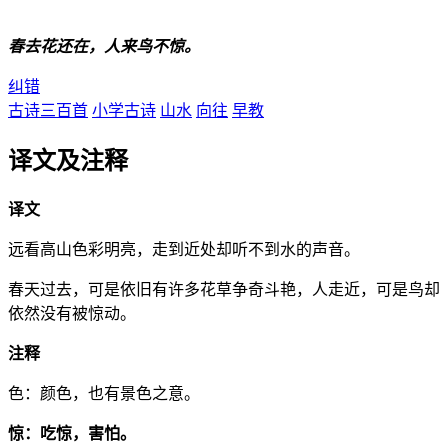
春去花还在，人来鸟不惊。
纠错
古诗三百首
小学古诗
山水
向往
早教
译文及注释
译文
远看高山色彩明亮，走到近处却听不到水的声音。
春天过去，可是依旧有许多花草争奇斗艳，人走近，可是鸟却
依然没有被惊动。
注释
色：颜色，也有景色之意。
惊：吃惊，害怕。