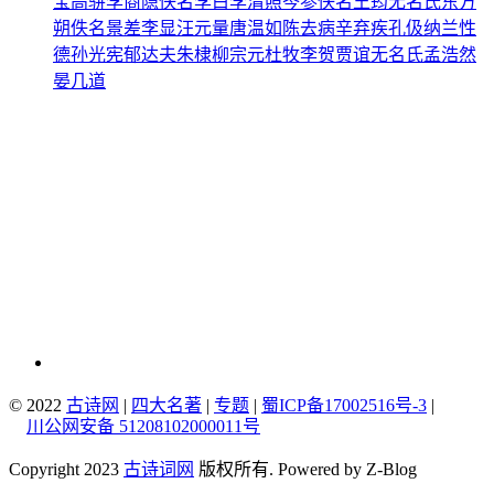
宝
高骈
李商隐
佚名
李白
李清照
岑参
佚名
王筠
无名氏
东方
朔
佚名
景差
李显
汪元量
唐温如
陈去病
辛弃疾
孔伋
纳兰性
德
孙光宪
郁达夫
朱棣
柳宗元
杜牧
李贺
贾谊
无名氏
孟浩然
晏几道
© 2022
古诗网
|
四大名著
|
专题
|
蜀ICP备17002516号-3
|
川公网安备 51208102000011号
Copyright 2023
古诗词网
版权所有. Powered by Z-Blog