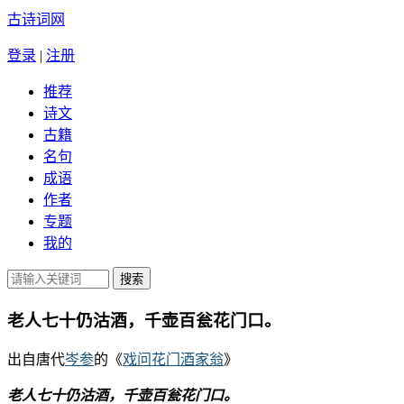
古诗词网
登录
|
注册
推荐
诗文
古籍
名句
成语
作者
专题
我的
老人七十仍沽酒，千壶百瓮花门口。
出自唐代
岑参
的《
戏问花门酒家翁
》
老人七十仍沽酒，千壶百瓮花门口。