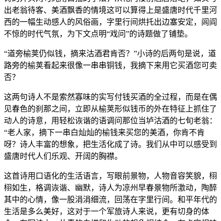
出老翁待客、美酒飘香的情境这可以算得上是盛唐时代千里河
西的一幅生动感人的风俗画，字里行间烘托出边塞安定，闾阎
不惊的时代气氛，为下文点明“戏问”的诗题做了铺垫。
“道旁榆荚仍似钱，摘来沽酒君肯否？”小诗的后两句是说，道
路旁的榆荚看起来很像一串串铜钱，我摘下来用它买酒您可卖
否？
这两句诗人不是索然寡味的实写付钱买酒的全过程，而是在偶
见春色的刹那之间，立即从榆荚形似钱币的外在特征上抓住了
动人的诗意，用轻松诙谐的语调问那位当垆沽酒的七旬老翁：
“老人家，摘下一串白灿灿的榆钱来买您的美酒，你肯不肯
呀？诗人丰富的想象，把生活化成了诗。我们从中可以感受到
盛唐时代人们乐观、开阔的胸襟。
这首诗用口语化的生活语言，写眼前景物，人物音容笑貌，栩
栩如生，格调诙谐、幽默，诗人为凉州早春景物所激动，陶醉
其中的心情，像一股涓涓细流，回荡在字里行间。和平年代的
生活是多么美好，这对于一个军旅诗人来说，更有切身的体