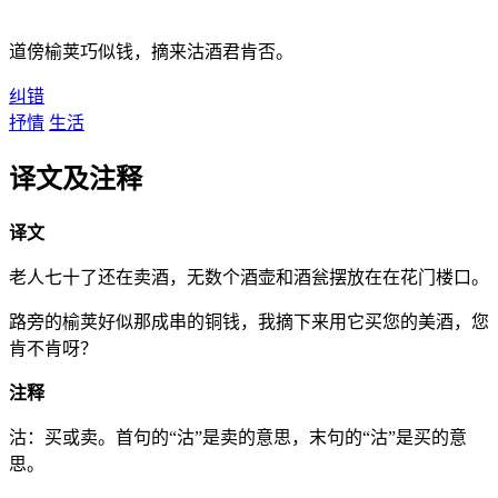
道傍榆荚巧似钱，摘来沽酒君肯否。
纠错
抒情
生活
译文及注释
译文
老人七十了还在卖酒，无数个酒壶和酒瓮摆放在在花门楼口。
路旁的榆荚好似那成串的铜钱，我摘下来用它买您的美酒，您
肯不肯呀？
注释
沽：买或卖。首句的“沽”是卖的意思，末句的“沽”是买的意
思。