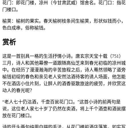
花门：即花门楼，凉州（今甘肃武威）馆舍名。花门口：指花
门楼口。
榆荚：榆树的果实。春天榆树枝条间生榆荚，形状似钱而小，
色白成串，俗称榆钱。
赏析
这是一首别具一格的生活抒情小诗。唐玄宗天宝十载（751）
三月，诗人和其他幕僚一道跟随高仙芝来到春光初临的凉州城
中。在经历了漫漫瀚海的辛苦旅程之后，诗人蓦然领略了道旁
榆钱初绽的春色和亲见老人安然沽酒待客的诱人场面，他怎能
不在酒店小住片刻，让醉人的酒香驱散旅途的疲劳，并欣赏这
动人的春光呢？
“老人七十仍沽酒，千壶百瓮花门口。”这首小诗的前两句是
说，这位老人家七十岁了仍然在卖酒，将上千个酒壶和酒瓮摆
放在花门楼口。
诗的开头两句纯用白描的手法，从花门楼前酒店落笔，如实写