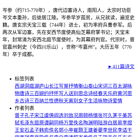
岑参（约715-770年），唐代边塞诗人，南阳人，太宗时功臣
岑文本重孙，后徙居江陵。岑参早岁孤贫，从兄就读，遍览史
籍。唐玄宗天宝三载（744年）进士，初为率府兵曹参军。后
两次从军边塞，先在安西节度使高仙芝幕府掌书记；天宝末
年，封常清为安西北庭节度使时，为其幕府判官。代宗时，曾
官嘉州刺史（今四川乐山），世称“岑嘉州”。大历五年（770
年）卒于成都。
►411篇诗文
标签列表
西湖
洞庭湖
庐山
长江
写景
抒情
衡山
泰山
宋词三百
太湖
咏
物
唐诗三百
婉约
抒怀
写人
送别
思念
诗经
春天
乐府
黄河
思
乡
古诗三百
纳兰性德
秋天
离别
女子
生活
咏物诗
爱情
作者列表
曾子
孔子
宋江
虞俦
阎选
刘攽
况周颐
杨慎
张可久
茅于美
苏
轼
毛泽东
屈原
谭嗣同
杨万里
佚名
陶渊明
陆游
白居易
李煜
王安石
孟子
韩愈
佚名
郭小亭
崔颢
王建
姜夔
李世民
李适
干