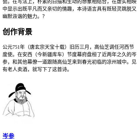
会。在写法上，朴素的白描和生动的想象相结合，在虚实相映
中显示出既平凡而又亲切的情趣，本诗语言具有既轻灵跳脱又
幽默诙谐的魅力。？
创作背景
公元751年（唐玄宗天宝十载）旧历三月，高仙芝调任河西节
度使。在安西（今新疆库车）节度幕府盘桓了近两年之久的岑
参，和其他幕僚一道跟随高仙芝来到春光初临的凉州城中。见
有老人卖酒，就写下了这首诗。
岑参