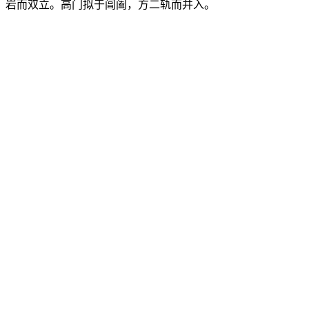
岩而双立。高门拟于阊阖，方二轨而并入。