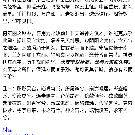
高径华盖，仰看天庭。飞陛揭孽，缘云上征。中坐垂景，頫视
流星。千门相似，万户如一。岩窔洞出，逶迤诘屈。周行数
里，仰不见日。
何宏丽之靡靡，咨用力之妙勤！非夫通神之俊才，谁能克成乎
此勋？据坤灵之宝势，承苍昊天纯殷。包阴阳之变化，含元气
之烟煴。玄醴腾涌于阴沟，甘露被宇而下臻。朱桂黝儵于南
北，兰芝阿那于东西。祥风翕习以飒洒，激芳香而常芬。神灵
扶其栋宇，历千载而弥坚。
永安宁以祉福，长与大汉而久存。
实至尊之所御，保延寿而宜子孙。苟可贵其若斯，孰亦有云而
不珍？
乱曰：彤彤灵宫，岿嶵穹崇，纷厖鸿兮。崱屴嵫厘，岑崟崰
嶷，骈巃嵸兮。连拳偃蹇，仑菌踡产，傍欹倾兮。歇欻幽蔼，
云覆霮䨴，洞杳冥兮。葱翠紫蔚，磥硌瑰玮，含光晷兮。穷奇
极妙，栋宇已来，未之有兮。神之营之，瑞我汉室，永不朽
兮。
纠错