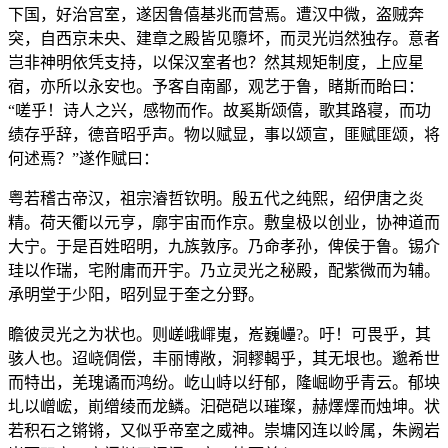
下国，好治宫室，遂因鲁僖基兆而营焉。遭汉中微，盗贼奔
突，自西京未央、建章之殿皆见隳坏，而灵光岿然独存。意者
岂非神明依凭支持，以保汉室者也？然其规矩制度，上应星
宿，亦所以永安也。予客自南鄙，观艺于鲁，睹斯而眙曰：
“嗟乎！诗人之兴，感物而作。故奚斯颂僖，歌其路寝，而功
绩存乎辞，德音昭乎声。物以赋显，事以颂宣，匪赋匪颂，将
何述焉？”遂作赋曰：
粤若稽古帝汉，祖宗濬哲钦明。殷五代之纯熙，绍伊唐之炎
精。荷天衢以元亨，廓宇宙而作京。敷皇极以创业，协神道而
大宁。于是百姓昭明，九族敦序。乃命孝孙，俾侯于鲁。锡介
珪以作瑞，宅附庸而开宇。乃立灵光之秘殿，配紫微而为辅。
承明堂于少阳，昭列显于奎之分野。
瞻彼灵光之为状也。则嵯峨嶵嵬，峞巍㠥?。吁！可畏乎，其
骇人也。迢峣倜偿，丰丽博敞，洞轇輵乎，其无垠也。邈希世
而特出，羌瑰谲而鸿纷。屹山峙以纡郁，隆崛岉乎青云。郁坱
圠以嶒峵，崱缯绫而龙鳞。汩硙硙以璀璨，赫燡燡而烛坤。状
若积石之锵锵，又似乎帝室之威神。崇墉冈连以岭属，朱阙岩