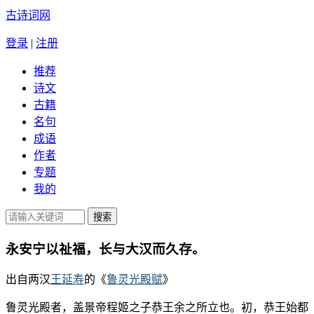
古诗词网
登录
|
注册
推荐
诗文
古籍
名句
成语
作者
专题
我的
永安宁以祉福，长与大汉而久存。
出自两汉
王延寿
的《
鲁灵光殿赋
》
鲁灵光殿者，盖景帝程姬之子恭王余之所立也。初，恭王始都