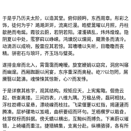
于是乎乃历夫太阶，以造其堂。俯仰顾眄，东西周章。彤彩之
饰，徒何为乎？澔澔涆涆，流离烂漫。皓壁暠曜以月照，丹柱
歙赩而电烻。霞驳云蔚，若阴若阳。瀖濩磷乱，炜炜煌煌。隐
阴夏以中处，霐寥窲以峥嵘。鸿爌炾以爣阆，飋萧条而清泠。
动滴沥以成响，殷雷应其若惊。耳嘈嘈以失听，目矎矎而丧
精。骈密石与琅玕，齐玉珰与璧英。
遂排金扉而北入，霄霭霭而晻暧。旋室㛹娟以窈窕，洞房叫窱
而幽邃。西厢踟蹰以闲宴，东序重深而奥秘。屹??以勿罔，屑
黡翳以懿濞。魂悚悚其惊斯，心??而发悸。
于是详察其栋宇，观其结构。规矩应天，上宪觜陬。倔佹云
起，嵚崟离搂。三间四表，八维九隅。万楹丛倚，磊砢相扶。
浮柱岧嵽以星悬，漂峣嵲而枝拄。飞梁偃蹇以虹指，揭蘧蘧而
腾凑。层栌磥垝以岌峨，曲枅要绍而环句。芝栭欑罗以戢孴，
枝牚杈枒而斜据。傍夭蟜以横出，互黝纠而搏负。下岪蔚以璀
错，上崎嶬而重注。捷猎鳞集，支离分赴。纵横骆驿，各有所