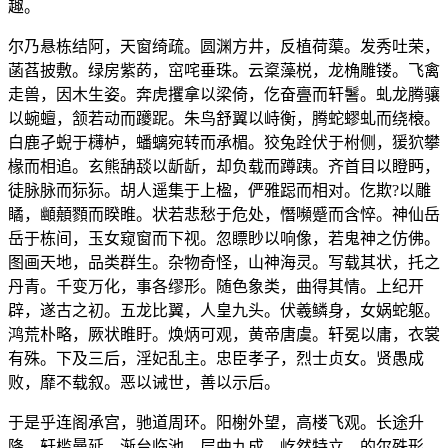
趣。
尔乃悬栋结阿，天窗绮疏。圆渊方井，反植荷蕖。发秀吐荣，
菡萏披敷。绿房紫菂，窋咤垂珠。云楶藻棁，龙桷雕镂。飞禽
走兽，因木生姿。奔虎攫拿以梁倚，仡奋亹而轩鬐。虬龙腾骧
以蜿蟺，颔若动而躨跜。朱鸟舒翼以峙衡，腾蛇蟉虬而绕榱。
白鹿孑蜺于欂栌，蟠螭宛转而承楣。狡兔跧伏于柎侧，猨狖攀
椽而相追。玄熊舑舕以龂龂，却负载而蹲跠。齐首目以瞪眄，
徒脉脉而狋狋。胡人遥集于上楹，俨雅跽而相对。仡欺?以雕
瞲，䫜顤顟而睽睢。状若悲愁于危处，憯嚬蹙而含悴。神仙岳
岳于栋间，玉女窥窗而下视。忽瞟眇以响像，若鬼神之仿佛。
图画天地，品类群生。杂物奇怪，山神海灵。写载其状，托之
丹青。千变万化，事各缪形。随色象类，曲得其情。上纪开
辟，遂古之初。五龙比翼，人皇九头。伏羲鳞身，女娲蛇躯。
鸿荒朴略，厥状睢盱。焕炳可观，黄帝唐虞。轩冕以庸，衣裳
有殊。下及三后，淫妃乱主。忠臣孝子，烈士贞女。贤愚成
败，靡不载叙。恶以诫世，善以示后。
于是乎连阁承宫，驰道周环。阳榭外望，高楼飞观。长途升
降，轩槛曼延。渐台临池，层曲九成。屹然特立，的尔殊形。