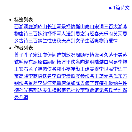
►1篇诗文
标签列表
西湖
洞庭湖
庐山
长江
写景
抒情
衡山
泰山
宋词三百
太湖
咏
物
唐诗三百
婉约
抒怀
写人
送别
思念
诗经
春天
乐府
黄河
思
乡
古诗三百
纳兰性德
秋天
离别
女子
生活
咏物诗
爱情
作者列表
曾子
孔子
宋江
虞俦
阎选
刘攽
况周颐
杨慎
张可久
茅于美
苏
轼
毛泽东
屈原
谭嗣同
杨万里
佚名
陶渊明
陆游
白居易
李煜
王安石
孟子
韩愈
佚名
郭小亭
崔颢
王建
姜夔
李世民
李适
干
宝
高骈
李商隐
佚名
李白
李清照
岑参
佚名
王筠
无名氏
东方
朔
佚名
景差
李显
汪元量
唐温如
陈去病
辛弃疾
孔伋
纳兰性
德
孙光宪
郁达夫
朱棣
柳宗元
杜牧
李贺
贾谊
无名氏
孟浩然
晏几道