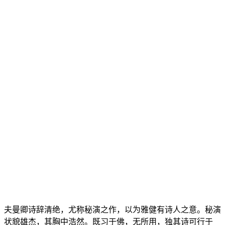
夫曼卿诗辞清绝，尤称秘演之作，以为雅健有诗人之意。秘演
状貌雄杰，其胸中浩然。既习于佛，无所用，独其诗可行于