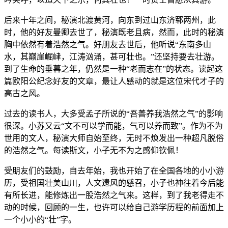
后来十年之间，秘演北渡黄河，向东到过山东济郓两州，此
时，他的好友曼卿去世了，秘演既老且病，然而，此时的秘演
胸中依然有着浩然之气。好朋友去世后，他听说“东南多山
水，其巅崖崛峍，江涛汹涌，甚可壮也。”还坚持要去壮游。
到了生命的垂暮之年，仍然是一种“老而志在”的状态。读起这
篇欧阳公纪念好友的文章，最让人感动的就是这位宋代才子的
高古之风。
过去的读书人，大多受孟子所说的“吾善养我浩然之气”的影响
很深。小苏又云“文不可以学而能，气可以养而致”。作为不为
世用的文人，秘演大师自始至终，无时不焕发出一种超凡脱俗
的浩然之气。每读斯文，小子无不为之感仰钦佩！
受朋友们的鼓励，自去年始，我也开始了在全国各地的小小游
历，受祖国壮美山川，人文遗风的感召，小子也神往着今后能
有所长进，能修炼出一股浩然之气来。这样，到了我老得走不
动的时候，回顾的一生，也许可以给自己游学历程的前面加上
一个小小的“壮”字。