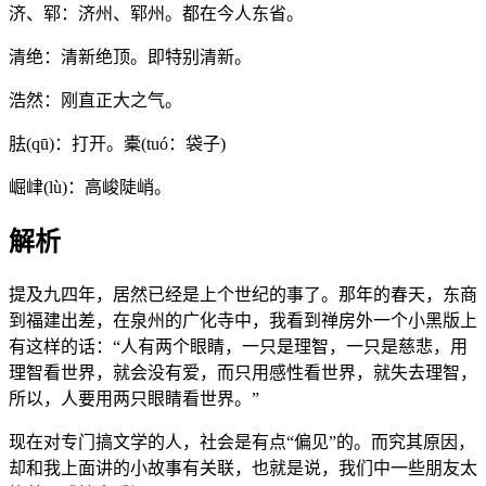
济、郓：济州、郓州。都在今人东省。
清绝：清新绝顶。即特别清新。
浩然：刚直正大之气。
胠(qū)：打开。橐(tuó：袋子)
崛峍(lù)：高峻陡峭。
解析
提及九四年，居然已经是上个世纪的事了。那年的春天，东商
到福建出差，在泉州的广化寺中，我看到禅房外一个小黑版上
有这样的话：“人有两个眼睛，一只是理智，一只是慈悲，用
理智看世界，就会没有爱，而只用感性看世界，就失去理智，
所以，人要用两只眼睛看世界。”
现在对专门搞文学的人，社会是有点“偏见”的。而究其原因，
却和我上面讲的小故事有关联，也就是说，我们中一些朋友太