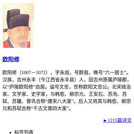
欧阳修
欧阳修（1007－1072），字永叔，号醉翁，晚号“六一居士”。
汉族，吉州永丰（今江西省永丰县）人，因吉州原属庐陵郡，
以“庐陵欧阳修”自居。谥号文忠，世称欧阳文忠公。北宋政治
家、文学家、史学家，与韩愈、柳宗元、王安石、苏洵、苏
轼、苏辙、曾巩合称“唐宋八大家”。后人又将其与韩愈、柳宗
元和苏轼合称“千古文章四大家”。
►1215篇诗文
标签列表