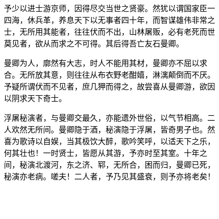
予少以进士游京师，因得尽交当世之贤豪。然犹以谓国家臣一
四海，休兵革，养息天下以无事者四十年，而智谋雄伟非常之
士，无所用其能者，往往伏而不出，山林屠贩，必有老死而世
莫见者，欲从而求之不可得。其后得吾亡友石曼卿。
曼卿为人，廓然有大志，时人不能用其材，曼卿亦不屈以求
合。无所放其意，则往往从布衣野老酣嬉，淋漓颠倒而不厌。
予疑所谓伏而不见者，庶几狎而得之，故尝喜从曼卿游，欲因
以阴求天下奇士。
浮屠秘演者，与曼卿交最久，亦能遗外世俗，以气节相高。二
人欢然无所间。曼卿隐于酒，秘演隐于浮屠，皆奇男子也。然
喜为歌诗以自娱，当其极饮大醉，歌吟笑呼，以适天下之乐，
何其壮也！一时贤士，皆愿从其游，予亦时至其室。十年之
间，秘演北渡河，东之济、郓，无所合，困而归，曼卿已死，
秘演亦老病。嗟夫！二人者，予乃见其盛衰，则予亦将老矣！