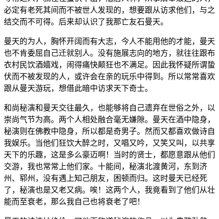
必定有老死其间而不被世人发现的，想要跟从访求他们，与之
结交而不可得。后来却认识了我那亡友石曼天。
曼天的为人，胸怀开阔而有大志，今人不能用他的才能，曼天
也不肯委屈自己迁就别人。没有施展志向的地方，就往往跟布
衣村民饮酒嬉戏，闹得痛快颠狂也不满足。因此我怀疑所谓蛰
伏而不被发现的人，或许会在亲的玩乐中得到。所以常常喜欢
跟从曼天游玩，想借此暗中访求天下奇士。
和尚秘演和曼天交往最久，也能够将自己遗弃在世俗之外，以
崇尚气节为高。两个人相处融合毫无嫌隙。曼天在酒中隐身，
秘演则在佛教中隐身，所以都是奇男子。然而又都喜欢做诗自
我娱乐。当他们狂饮大醉之时，又唱又吟，又笑又叫，以共享
天下的乐趣，这是多么豪迈啊！当时的贤士，都愿意跟从他们
交游，我也常常上他们家。十能间，秘演北渡黄河，东到济
州、郓州，没有遇上知己朋友，困顿而归。这时曼天已经死
了，秘演也是又老又病。唉！这两个人，我竟看到了他们从壮
能而至衰老，那么我自己也将衰老了吧！