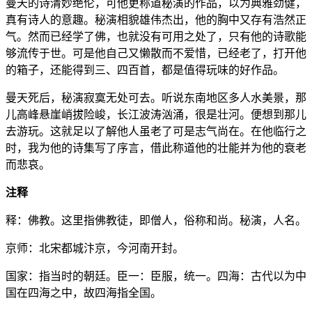
曼天的诗清妙绝伦，可他更称道秘演的作品，以为典雅劲健，
真有诗人的意趣。秘演相貌雄伟杰出，他的胸中又存有浩然正
气。然而已经学了佛，也就没有可用之处了，只有他的诗歌能
够流传于世。可是他自己又懒散而不爱惜，已经老了，打开他
的箱子，还能得到三、四百首，都是值得玩味的好作品。
曼天死后，秘演寂寞无处可去。听说东南地区多人水美景，那
儿高峰悬崖峭拔险峻，长江波涛汹涌，很是壮河。便想到那儿
去游玩。这就足以了解他人虽老了可是志气尚在。在他临行之
时，我为他的诗集写了序言，借此称道他的壮能并为他的衰老
而悲哀。
注释
释：佛教。这里指佛教徒，即僧人，俗称和尚。秘演，人名。
京师：北宋都城汴京，今河南开封。
国家：指当时的朝廷。臣一：臣服，统一。四海：古代以为中
国在四海之中，故四海指全国。