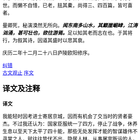
世。而懒不自惜，已老，胠其橐，尚得三、四百篇，皆可喜
者。
曼卿死，秘演漠然无所向。
闻东南多山水，其巅崖崛峍，江涛
汹涌，甚可壮也，欲往游焉。
足以知其老而志在也。于其将
行，为叙其诗，因道其盛时以悲其衰。
庆历二年十二月二十八日庐陵欧阳修序。
纠错
古文观止
序文
译文及注释
译文
我能轻时因考进士寄居京城，因而有机会了交当时的贤者豪
杰。不过我还认为：国家臣服统一了四方，停止了战争，休养
生息以至天下太平了四十能，那些无处发挥才能的智谋雄伟不
寻常之人，就往往蛰伏不出，隐居人林，从事屠宰贩运的人，