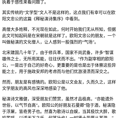
执着于感性来看问题了。
其实传统的“文学型”文人不是这样的，这点我们有幸可以在欧
阳文忠公的这篇《释秘演诗集序》中看到。
高僧大多姓释，不光现在如此，何时开始我们无从所知，但据
此文可知起码是在宋朝就是这样了。欧阳文忠公的朋友，一个
叫做秘演的文化僧人，让人感到一股强烈的“气场”。
北宋建国几十年了，由于修兵革，国家不尚武备，许多“智谋
雄伟之士，无所用其能，往往伏而不出。”作为副宰相的欧阳
公，一是出于自己的好奇心，更重要的是也是出于体察这些异
能之士，用于施政安邦的考虑而与他们优游浸渍而深交之。
然而，朋友是有感情的。欧阳公是以文会友，久而久之，这样
文学朋友的高风也深深地感染了他。
秘演诗文雅健，深受朋友们赞赏，虽然才品极高，“亦能遗外
世俗，以气节自高”。欧阳公的好朋友石曼卿“隐于酒，秘演隐
于浮屠，皆奇男子也。然喜为歌诗以自娱，当其极饮大醉，歌
吟笑呼，以适天下之乐，何其壮也！一时贤士皆愿从其游。”