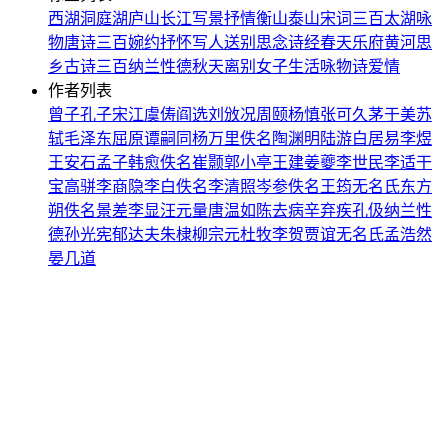
西湖
洞庭湖
庐山
长江
写景
抒情
衡山
泰山
宋词三百
太湖
咏
物
唐诗三百
婉约
抒怀
写人
送别
思念
诗经
春天
乐府
黄河
思
乡
古诗三百
纳兰性德
秋天
离别
女子
生活
咏物诗
爱情
作者列表
曾子
孔子
宋江
虞俦
阎选
刘攽
况周颐
杨慎
张可久
茅于美
苏
轼
毛泽东
屈原
谭嗣同
杨万里
佚名
陶渊明
陆游
白居易
李煜
王安石
孟子
韩愈
佚名
崔颢
郭小亭
王建
姜夔
李世民
李适
干
宝
高骈
李商隐
李白
佚名
李清照
岑参
佚名
王筠
无名氏
东方
朔
佚名
景差
李显
汪元量
唐温如
陈去病
辛弃疾
孔伋
纳兰性
德
孙光宪
郁达夫
朱棣
柳宗元
杜牧
李贺
贾谊
无名氏
孟浩然
晏几道