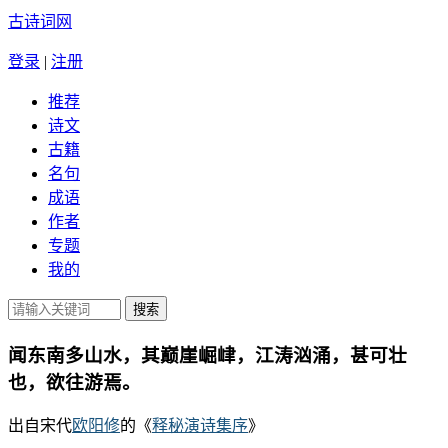
古诗词网
登录
|
注册
推荐
诗文
古籍
名句
成语
作者
专题
我的
闻东南多山水，其巅崖崛峍，江涛汹涌，甚可壮
也，欲往游焉。
出自宋代
欧阳修
的《
释秘演诗集序
》