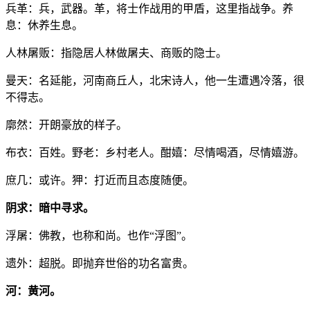
兵革：兵，武器。革，将士作战用的甲盾，这里指战争。养
息：休养生息。
人林屠贩：指隐居人林做屠夫、商贩的隐士。
曼天：名延能，河南商丘人，北宋诗人，他一生遭遇冷落，很
不得志。
廓然：开朗豪放的样子。
布衣：百姓。野老：乡村老人。酣嬉：尽情喝酒，尽情嬉游。
庶几：或许。狎：打近而且态度随便。
阴求：暗中寻求。
浮屠：佛教，也称和尚。也作“浮图”。
遗外：超脱。即抛弃世俗的功名富贵。
河：黄河。