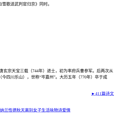
《白雪歌送武判官归京》同时。
。唐玄宗天宝三载（744年）进士，初为率府兵曹参军。后两次从
四川乐山），世称“岑嘉州”。大历五年（770年）卒于成
►411篇诗文
纳兰性德
秋天
离别
女子
生活
咏物诗
爱情