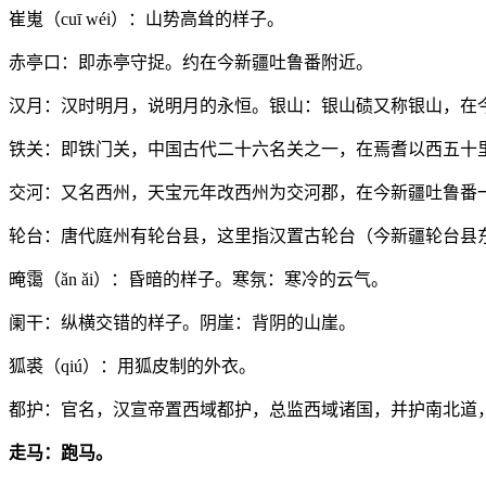
崔嵬（cuī wéi）：山势高耸的样子。
赤亭口：即赤亭守捉。约在今新疆吐鲁番附近。
汉月：汉时明月，说明月的永恒。银山：银山碛又称银山，在
铁关：即铁门关，中国古代二十六名关之一，在焉耆以西五十
交河：又名西州，天宝元年改西州为交河郡，在今新疆吐鲁番
轮台：唐代庭州有轮台县，这里指汉置古轮台（今新疆轮台县
晻霭（ǎn ǎi）：昏暗的样子。寒氛：寒冷的云气。
阑干：纵横交错的样子。阴崖：背阴的山崖。
狐裘（qiú）：用狐皮制的外衣。
都护：官名，汉宣帝置西域都护，总监西域诸国，并护南北道
走马：跑马。