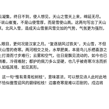
云凝集，终日不到，使人想见，天山之雪天上来，绵延无尽。
不说山崔嵬，不是山使雪厚，而是雪使山高。这两句写出了天山
厚。北风入雪，造成天山雪景风雪交加的气势，气氛更为强烈，
眼目，更何况是汉家之月。“复逐胡风过铁关”，天山雪，不但
天山雪的奇寒。两河相交之处，水草肥美，本是鸟儿乐栖喜游之
上打滑而寸步难行；云雾和空气，往日是飘见流动的，如今也已
躺着，冷得难耐；都护的佩刀多么坚硬，也几乎被奇寒冷冻而折
人如临其境、如见其形。
这一句“惟有青青松树枝”，意味甚浓，可以想见诗人此时此地
不恰似傲雪迎风的碧绿松枝！边塞奇寒是难以忍耐的，戍边将