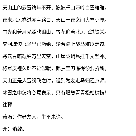
天山上的云雪终年不开，巍巍千山万岭白雪皑皑。
夜来北风卷过赤亭路口，天山一夜之间大雪更厚。
雪光和着月光照映银山，雪花追着北风飞过铁关。
交河城边飞鸟早已断绝，轮台路上战马难以走过。
寒云昏暗凝结万里天空，山崖陡峭悬挂千丈坚冰。
将军皮袍久卧不觉温暖，都护宝刀冻得像要折断。
天山正是大雪纷飞之时，送别为友走马归还京师。
冰雪之中怎将心意表示，只有赠您青青松柏树枝！
注释
萧治：作者友人，生平未详。
开：消散。