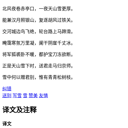
北风夜卷赤亭口，一夜天山雪更厚。
能兼汉月照银山，复逐胡风过铁关。
交河城边鸟飞绝，轮台路上马蹄滑。
晻霭寒氛万里凝，阑干阴崖千丈冰。
将军狐裘卧不暖，都护宝刀冻欲断。
正是天山雪下时，送君走马归京师。
雪中何以赠君别，惟有青青松树枝。
纠错
送别
写雪
雪
赞美
友情
译文及注释
译文