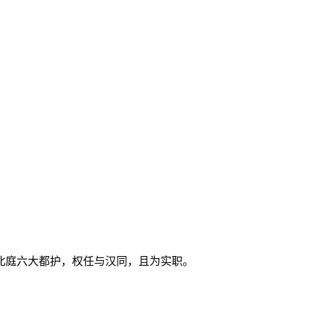
。
北庭六大都护，权任与汉同，且为实职。