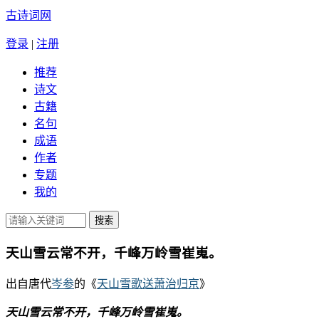
古诗词网
登录
|
注册
推荐
诗文
古籍
名句
成语
作者
专题
我的
天山雪云常不开，千峰万岭雪崔嵬。
出自唐代
岑参
的《
天山雪歌送萧治归京
》
天山雪云常不开，千峰万岭雪崔嵬。