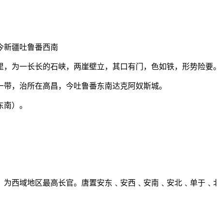
今新疆吐鲁番西南
里，为一长长的石峡，两崖壁立，其口有门，色如铁，形势险要
一带，治所在高昌，今吐鲁番东南达克阿奴斯城。
东南）。
，为西域地区最高长官。唐置安东﹑安西﹑安南﹑安北﹑单于﹑