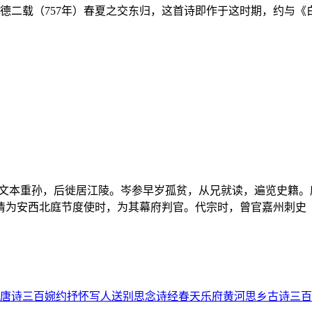
至德二载（757年）春夏之交东归，这首诗即作于这时期，约与
臣岑文本重孙，后徙居江陵。岑参早岁孤贫，从兄就读，遍览史籍
为安西北庭节度使时，为其幕府判官。代宗时，曾官嘉州刺史（今
唐诗三百
婉约
抒怀
写人
送别
思念
诗经
春天
乐府
黄河
思乡
古诗三百