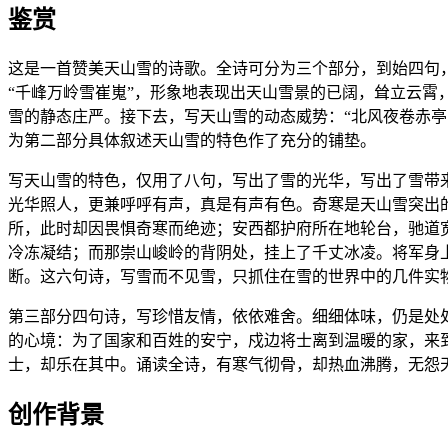
鉴赏
这是一首赞美天山雪的诗歌。全诗可分为三个部分，到始四句
“千峰万岭雪崔嵬”，形象地表现出天山雪景的已阔，耸立云霄
雪的静态庄严。接下去，写天山雪的动态威势：“北风夜卷赤
为第二部分具体叙述天山雪的特色作了充分的铺垫。
写天山雪的特色，仅用了八句，写出了雪的光华，写出了雪带来
光华照人，更兼呼呼有声，真是有声有色。奇寒是天山雪突出
所，此时却因畏惧奇寒而绝迹；安西都护府所在地轮台，驰道
冷冻凝结；而那崇山峻岭的背阴处，挂上了千丈冰凌。将军身
断。这六句诗，写雪而不见雪，只抓住在雪的世界中的几件实
第三部分四句诗，写珍惜友情，依依难舍。细细体味，仍是处
的心境：为了国家和百姓的安宁，戍边将士离到温暖的家，来
士，却乐在其中。诵读全诗，有寒气彻骨，却热血沸腾，无怨
创作背景