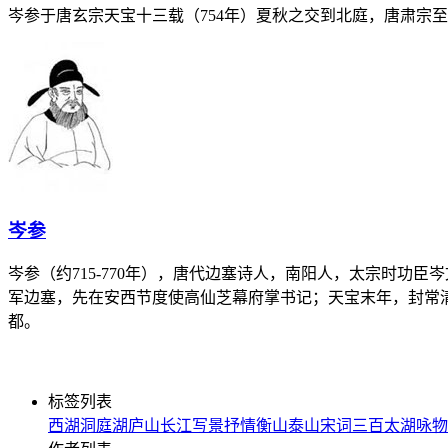
岑参于唐玄宗天宝十三载（754年）夏秋之交到北庭，唐肃宗
岑参
岑参（约715-770年），唐代边塞诗人，南阳人，太宗时功
军边塞，先在安西节度使高仙芝幕府掌书记；天宝末年，封常清
都。
标签列表
西湖
洞庭湖
庐山
长江
写景
抒情
衡山
泰山
宋词三百
太湖
咏物