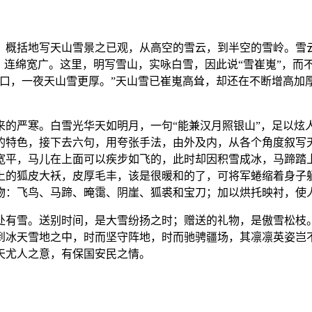
，概括地写天山雪景之已观，从高空的雪云，到半空的雪岭。雪
，连绵宽广。这里，明写雪山，实咏白雪，因此说“雪崔嵬”，而
亭口，一夜天山雪更厚。”天山雪已崔嵬高耸，却还在不断增高加
的严寒。白雪光华天如明月，一句“能兼汉月照银山”，足以炫人
的特色，接下去六句，用夸张手法，由外及内，从各个角度叙写
宽平，马儿在上面可以疾步如飞的，此时却因积雪成冰，马蹄踏
上的狐皮大袄，皮厚毛丰，该是很暖和的了，可将军蜷缩着身子
物：飞鸟、马蹄、晻霭、阴崖、狐裘和宝刀；加以烘托映衬，使
处有雪。送别时间，是大雪纷扬之时；赠送的礼物，是傲雪松枝。
到冰天雪地之中，时而坚守阵地，时而驰骋疆场，其凛凛英姿岂
天尤人之意，有保国安民之情。