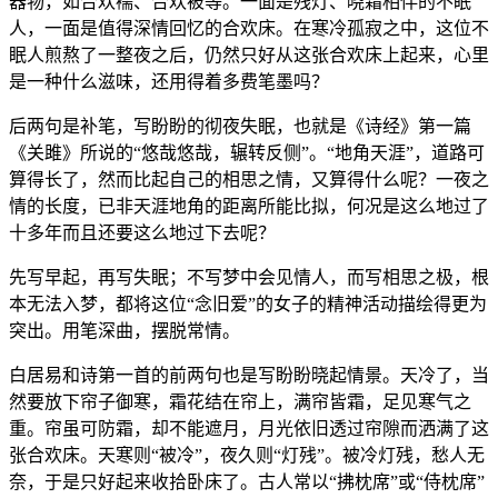
器物，如合欢襦、合欢被等。一面是残灯、晓霜相伴的不眠
人，一面是值得深情回忆的合欢床。在寒冷孤寂之中，这位不
眠人煎熬了一整夜之后，仍然只好从这张合欢床上起来，心里
是一种什么滋味，还用得着多费笔墨吗？
后两句是补笔，写盼盼的彻夜失眠，也就是《诗经》第一篇
《关雎》所说的“悠哉悠哉，辗转反侧”。“地角天涯”，道路可
算得长了，然而比起自己的相思之情，又算得什么呢？一夜之
情的长度，已非天涯地角的距离所能比拟，何况是这么地过了
十多年而且还要这么地过下去呢？
先写早起，再写失眠；不写梦中会见情人，而写相思之极，根
本无法入梦，都将这位“念旧爱”的女子的精神活动描绘得更为
突出。用笔深曲，摆脱常情。
白居易和诗第一首的前两句也是写盼盼晓起情景。天冷了，当
然要放下帘子御寒，霜花结在帘上，满帘皆霜，足见寒气之
重。帘虽可防霜，却不能遮月，月光依旧透过帘隙而洒满了这
张合欢床。天寒则“被冷”，夜久则“灯残”。被冷灯残，愁人无
奈，于是只好起来收拾卧床了。古人常以“拂枕席”或“侍枕席”