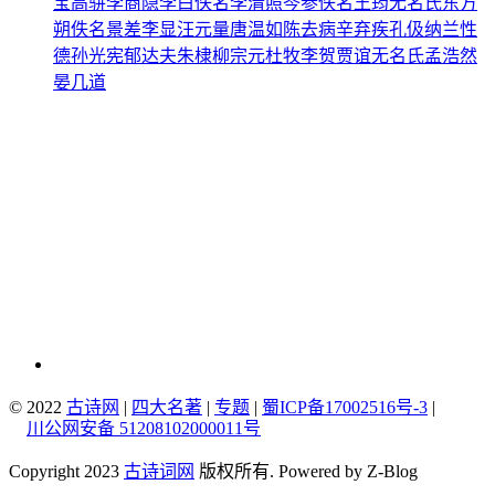
宝
高骈
李商隐
李白
佚名
李清照
岑参
佚名
王筠
无名氏
东方
朔
佚名
景差
李显
汪元量
唐温如
陈去病
辛弃疾
孔伋
纳兰性
德
孙光宪
郁达夫
朱棣
柳宗元
杜牧
李贺
贾谊
无名氏
孟浩然
晏几道
© 2022
古诗网
|
四大名著
|
专题
|
蜀ICP备17002516号-3
|
川公网安备 51208102000011号
Copyright 2023
古诗词网
版权所有. Powered by Z-Blog