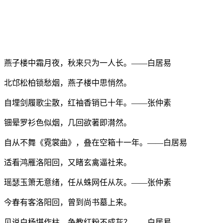
燕子楼中霜月夜，秋来只为一人长。——白居易
北邙松柏锁愁烟，燕子楼中思悄然。
自埋剑履歌尘散，红袖香销已十年。——张仲素
钿晕罗衫色似烟，几回欲著即潸然。
自从不舞《霓裳曲》，叠在空箱十一年。——白居易
适看鸿雁洛阳回，又睹玄禽逼社来。
瑶瑟玉箫无意绪，任从蛛网任从灰。——张仲素
今春有客洛阳回，曾到尚书墓上来。
见说白杨堪作柱，争教红粉不成灰？——白居易