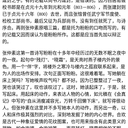
建封之子。有的记载以尚书为建封，是错误的。因为白居易做
校书郎是在贞元十九年到元和元年（803－806），而张建封则
已于贞元十六年（800）去世，而且张愔曾任武宁军节度使、
检校工部尚书，最后又征为兵部尚书，没有到任就死了，与诗
序合。再则张仲素原唱三篇，都是托为盼盼的口吻而写的，有
的记载又因而误认为是盼盼所作。这都是应当首先加以辩正
的。
张仲素这第一首诗写盼盼在十多年中经历过的无数不眠之夜中
的一夜。起句中“残灯”、“晓霜”，是天亮时燕子楼内外的景
色。用一个“伴”字，将楼外之寒冷与楼内之孤寂联系起来，是
为人的出场作安排。次句正面写盼盼。这很难着笔。写她躺在
床上哭吗？写她唉声叹气吗？都不好。因为已整整过了一夜，
哭也该哭过了，叹也该叹过了。这时，她该起床了，于是，就
写起床。用起床的动作，来表达人物的心情，如元稹在《会真
记》中写的“自从消瘦减容光，万转千回懒下床”，就写得很动
人。但张仲素在这里并不多写她本人的动作，而另出一奇，以
人和床作极其强烈的对比，深刻地发掘了她的内心世界。合欢
是古代一种象征爱情的花纹图案，也可用来指含有此类意义的