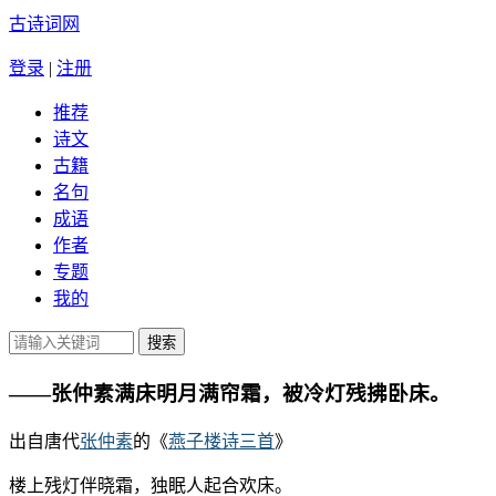
古诗词网
登录
|
注册
推荐
诗文
古籍
名句
成语
作者
专题
我的
——张仲素满床明月满帘霜，被冷灯残拂卧床。
出自唐代
张仲素
的《
燕子楼诗三首
》
楼上残灯伴晓霜，独眠人起合欢床。