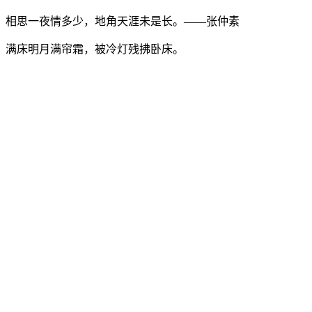
相思一夜情多少，地角天涯未是长。——张仲素
满床明月满帘霜，被冷灯残拂卧床。