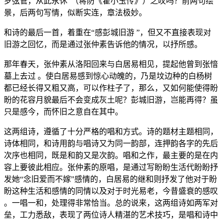
罗弦管，从此永休”（蒋防《霍小玉传》）之叹吗？前两句绘
景，后两句写情，似断实连，章法极妙。
和诗的最后一首，着重在“感彭城旧游 ”，但又不直接表现对
旧游之回忆，而是通过张仲素告诉他的情况，以抒所感。
那年春天，张仲素从洛阳回来与白居易相见，提起他曾到张愔
墓上去过 。使白居易感到惊心动魄的，乃是坟边种的白杨树
都已经长得又粗又高，可以作柱子了，那么，又如何能使得盼
盼的花容月貌最后不会变成灰土呢？彭城旧游，岂能再得？虽
只是感今，而怀旧之意自在其中。
这两组诗，遵循了十分严格的唱和方式。诗的题材主题相同，
诗体相同，和诗用韵与唱诗又为同一韵部，连押韵各字的先后
次序也相同，既是和韵又是次韵。唱和之作，最主要的是在内
容上要彼此相应。张仲素的原唱，是通过写盼盼生活代盼盼抒
发她“念旧爱而不嫁”感情的，白居易的继和则抒发了他对于盼
盼这种生活和感情的同情以及对于时光易老，今昔盛衰的感叹
。一唱一和，处理得非常恰当。总的说来，这两组诗如两军对
垒，工力悉敌，表现了两位诗人精湛的艺术技巧，是唱和诗中