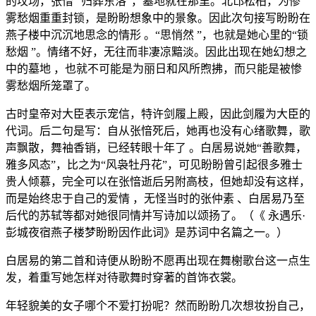
的坟场，张愔“ 归葬东洛”，墓地就在那里。北邙松柏，为惨
雾愁烟重重封锁，是盼盼想象中的景象。因此次句接写盼盼在
燕子楼中沉沉地思念的情形 。“思悄然 ”，也就是她心里的“锁
愁烟 ”。情绪不好，无往而非凄凉黯淡。因此出现在她幻想之
中的墓地 ，也就不可能是为丽日和风所煦拂，而只能是被惨
雾愁烟所笼罩了。
古时皇帝对大臣表示宠信，特许剑履上殿，因此剑履为大臣的
代词。后二句是写：自从张愔死后，她再也没有心绪歌舞，歌
声飘散，舞袖香销，已经转眼十年了 。白居易说她“善歌舞，
雅多风态”，比之为“风袅牡丹花”，可见盼盼曾引起很多雅士
贵人倾慕，完全可以在张愔逝后另附高枝，但她却没有这样，
而是始终忠于自己的爱情 ，无怪当时的张仲素 、白居易乃至
后代的苏轼等都对她很同情并写诗加以颂扬了。（《 永遇乐·
彭城夜宿燕子楼梦盼盼因作此词》是苏词中名篇之一。）
白居易的第二首和诗便从盼盼不愿再出现在舞榭歌台这一点生
发，着重写她怎样对待歌舞时穿著的首饰衣裳。
年轻貌美的女子哪个不爱打扮呢？然而盼盼几次想妆扮自己，