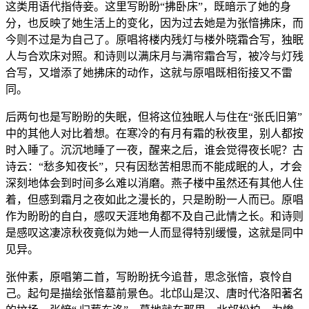
这类用语代指侍妾。这里写盼盼“拂卧床”，既暗示了她的身
分，也反映了她生活上的变化，因为过去她是为张愔拂床，而
今则不过是为自己了。原唱将楼内残灯与楼外晓霜合写，独眠
人与合欢床对照。和诗则以满床月与满帘霜合写，被冷与灯残
合写，又增添了她拂床的动作，这就与原唱既相衔接又不雷
同。
后两句也是写盼盼的失眠，但将这位独眠人与住在“张氏旧第”
中的其他人对比着想。在寒冷的有月有霜的秋夜里，别人都按
时入睡了。沉沉地睡了一夜，醒来之后，谁会觉得夜长呢？古
诗云：“愁多知夜长”，只有因愁苦相思而不能成眠的人，才会
深刻地体会到时间多么难以消磨。燕子楼中虽然还有其他人住
着，但感到霜月之夜如此之漫长的，只是盼盼一人而已。原唱
作为盼盼的自白，感叹天涯地角都不及自己此情之长。和诗则
是感叹这凄凉秋夜竟似为她一人而显得特别缓慢，这就是同中
见异。
张仲素，原唱第二首，写盼盼抚今追昔，思念张愔，哀怜自
己。起句是描绘张愔墓前景色。北邙山是汉、唐时代洛阳著名