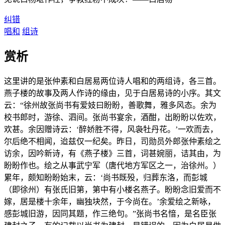
纠错
唱和
组诗
赏析
这里讲的是张仲素和白居易两位诗人唱和的两组诗，各三首。
燕子楼的故事及两人作诗的缘由，见于白居易诗的小序。其文
云：“徐州故张尚书有爱妓曰盼盼，善歌舞，雅多风态。余为
校书郎时，游徐、泗间。张尚书宴余，酒酣，出盼盼以佐欢，
欢甚。余因赠诗云：‘醉娇胜不得，风袅牡丹花。’一欢而去，
尔后绝不相闻，迨兹仅一纪矣。昨日，司勋员外郎张仲素绘之
访余，因吟新诗，有《燕子楼》三首，词甚婉丽，诘其由，为
盼盼作也。绘之从事武宁军（唐代地方军区之一，治徐州。）
累年，颇知盼盼始末，云：‘尚书既殁，归葬东洛，而彭城
（即徐州）有张氏旧第，第中有小楼名燕子。盼盼念旧爱而不
嫁，居是楼十余年，幽独块然，于今尚在。’余爱绘之新咏，
感彭城旧游，因同其题，作三绝句。”张尚书名愔，是名臣张