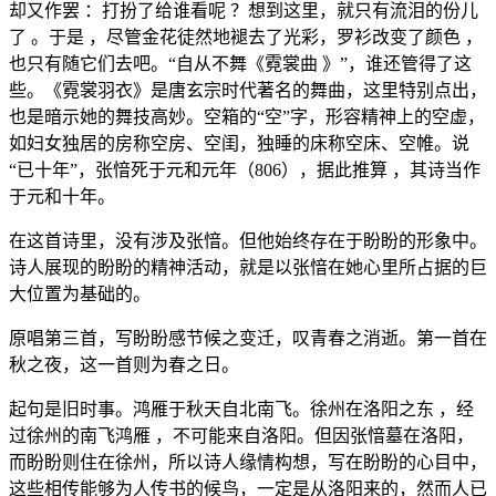
却又作罢 ：打扮了给谁看呢 ？想到这里，就只有流泪的份儿
了 。于是 ，尽管金花徒然地褪去了光彩，罗衫改变了颜色 ，
也只有随它们去吧。“自从不舞《霓裳曲 》”，谁还管得了这
些。《霓裳羽衣》是唐玄宗时代著名的舞曲，这里特别点出，
也是暗示她的舞技高妙。空箱的“空”字，形容精神上的空虚，
如妇女独居的房称空房、空闺，独睡的床称空床、空帷。说
“已十年”，张愔死于元和元年（806），据此推算 ，其诗当作
于元和十年。
在这首诗里，没有涉及张愔。但他始终存在于盼盼的形象中。
诗人展现的盼盼的精神活动，就是以张愔在她心里所占据的巨
大位置为基础的。
原唱第三首，写盼盼感节候之变迁，叹青春之消逝。第一首在
秋之夜，这一首则为春之日。
起句是旧时事。鸿雁于秋天自北南飞。徐州在洛阳之东 ，经
过徐州的南飞鸿雁 ，不可能来自洛阳。但因张愔墓在洛阳，
而盼盼则住在徐州，所以诗人缘情构想，写在盼盼的心目中，
这些相传能够为人传书的候鸟，一定是从洛阳来的，然而人已