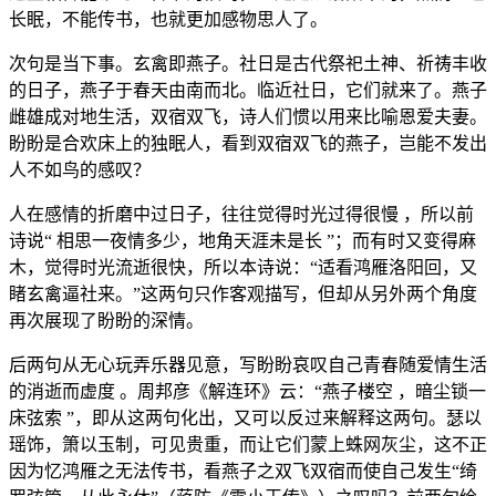
长眠，不能传书，也就更加感物思人了。
次句是当下事。玄禽即燕子。社日是古代祭祀土神、祈祷丰收
的日子，燕子于春天由南而北。临近社日，它们就来了。燕子
雌雄成对地生活，双宿双飞，诗人们惯以用来比喻恩爱夫妻。
盼盼是合欢床上的独眠人，看到双宿双飞的燕子，岂能不发出
人不如鸟的感叹？
人在感情的折磨中过日子，往往觉得时光过得很慢 ，所以前
诗说“ 相思一夜情多少，地角天涯未是长 ”；而有时又变得麻
木，觉得时光流逝很快，所以本诗说：“适看鸿雁洛阳回，又
睹玄禽逼社来。”这两句只作客观描写，但却从另外两个角度
再次展现了盼盼的深情。
后两句从无心玩弄乐器见意，写盼盼哀叹自己青春随爱情生活
的消逝而虚度 。周邦彦《解连环》云：“燕子楼空 ，暗尘锁一
床弦索 ”，即从这两句化出，又可以反过来解释这两句。瑟以
瑶饰，箫以玉制，可见贵重，而让它们蒙上蛛网灰尘，这不正
因为忆鸿雁之无法传书，看燕子之双飞双宿而使自己发生“绮