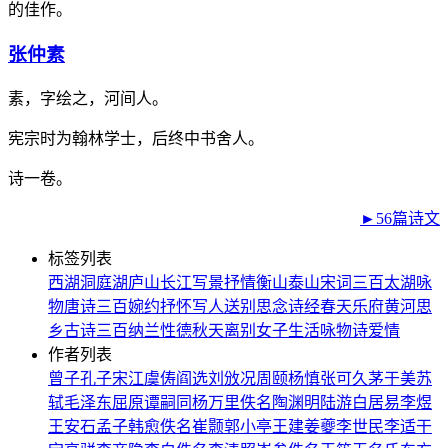
的佳作。
张仲素
素，字绘之，河间人。
宪宗时为翰林学士，后终中书舍人。
诗一卷。
►56篇诗文
标签列表
西湖
洞庭湖
庐山
长江
写景
抒情
衡山
泰山
宋词三百
太湖
咏
物
唐诗三百
婉约
抒怀
写人
送别
思念
诗经
春天
乐府
黄河
思
乡
古诗三百
纳兰性德
秋天
离别
女子
生活
咏物诗
爱情
作者列表
曾子
孔子
宋江
虞俦
阎选
刘攽
况周颐
杨慎
张可久
茅于美
苏
轼
毛泽东
屈原
谭嗣同
杨万里
佚名
陶渊明
陆游
白居易
李煜
王安石
孟子
韩愈
佚名
崔颢
郭小亭
王建
姜夔
李世民
李适
干