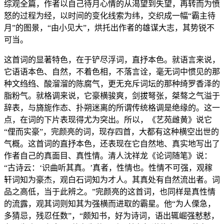
综观全篇，作者以自己待月心情的从渴望到失望，再转而为愤
怒的过程为经，以时间的变化线索为纬，交织成一幅“霸主待
月”的图景，“由小见大”，烘托出作者的雄谋大志，其势锐不
可当。
这首词的显著特色，在于铲尽浮词，直抒本色。就语言来说，
它语语本色、自然，不着色相，不落言诠，毫无词中惯见的那
种文绉绉、酸溜溜的陈腐气，更无充斥词坛的那种绮罗香泽的
脂粉气。就格调来说，它豪横骏爽，剑拔弩张，桀骜之气溢于
辞表，与旖旎作态、扑朔迷离的所谓传统格调是绝缘的。这一
点，在词的下片表现得尤为突出。所以，《艺苑雌黄》说它
“俚而实豪”，完颜亮的词，现存四首，大都有这种横空出世的
气概。这首词的直抒本色，还表现在它自然地、真实地写出了
作者自己的真面目、真性情。清人沈祥龙《论词随笔》说：
“古诗云：‘识曲听其真。’真者，性情也。性情不可强，观稼
轩词知为豪杰，观白石词知为才人。其真处有自然流出者。词
品之高低，当于此辨之。”完颜亮的这首词，也同样是真性情
的流露，观其词则知其为强横而进取的霸星。他“为人傈急，
多猜忌，残忍任数”，“颇知书，好为诗词，语出辄崛强慭慭，