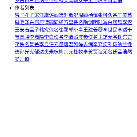
乡
古诗三百
纳兰性德
秋天
离别
女子
生活
咏物诗
爱情
作者列表
曾子
孔子
宋江
虞俦
阎选
刘攽
况周颐
杨慎
张可久
茅于美
苏
轼
毛泽东
屈原
谭嗣同
杨万里
佚名
陶渊明
陆游
白居易
李煜
王安石
孟子
韩愈
佚名
崔颢
郭小亭
王建
姜夔
李世民
李适
干
宝
高骈
李商隐
李白
佚名
李清照
岑参
佚名
王筠
无名氏
东方
朔
佚名
景差
李显
汪元量
唐温如
陈去病
辛弃疾
孔伋
纳兰性
德
孙光宪
郁达夫
朱棣
柳宗元
杜牧
李贺
贾谊
无名氏
孟浩然
晏几道