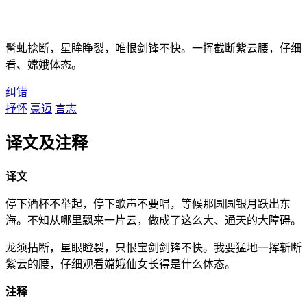
髯虬捻断，星眸睁裂，唯恨剑锋不快。一挥截断紫云腰，仔细
看、嫦娥体态。
纠错
抒怀
豪迈
言志
译文及注释
译文
停下酒杯不举起，停下歌声不要唱，等候那圆圆银月跃出东
海。不知从哪里飘来一片云，做成了这么大、通天的大障碍。
龙须拈断，星眼瞪裂，只恨宝剑剑锋不快。我要猛地一挥斩断
紫云的腰，仔细观看嫦娥仙女长得是什么体态。
注释