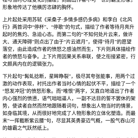
形象地传达了他横厉恣肆的胸怀。
上片起处采用苏轼《采桑子·多情多感仍多病》和李白《北风
行》两首词中“停杯”、“停歌”的句式，描绘了作者等待月亮升
起时的焦灼、急迫心态。而第二句的“不知何处片云来，做许
大、通天障碍”则点出了由于“片云遮月”，使得“待月”的愿望
落空，由此造成作者的愤怒之感油然而生，下片则具体描绘作
者的愤怒与奋争。上下片用因果关系串联，使之衔接紧密，行
文颇具内在的逻辑张力。
下片起句“髯虬捻断，星眸睁裂”，极尽其夸张能事，用两个过
激的动作表现，衬托出作者当时心情的起伏不平，描绘了一个
“怒发冲冠”的愤怒形象。而“唯恨”两字，又直白地道出了作者
内心强烈的愤懑，语气咄咄逼人，一副不达目的誓不罢休的架
势，使读者自然而然地跟随着词句，想象出人物当时的情景，
如身临其境，从而很好地完成了人物形象的立体化塑造。而最
末“一挥截断紫云腰”句，尽显其英勇豪迈气概，一股气吞山河
的雄霸之气跃然纸上。