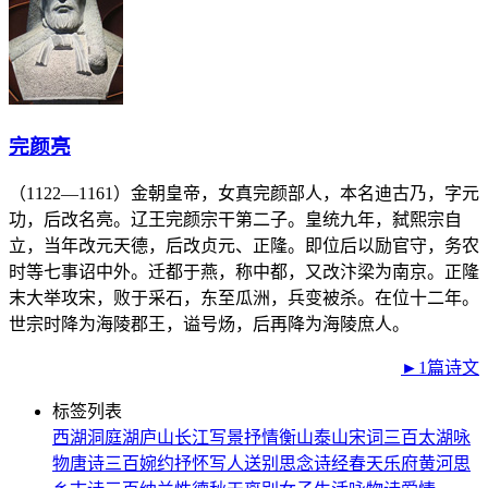
完颜亮
（1122—1161）金朝皇帝，女真完颜部人，本名迪古乃，字元
功，后改名亮。辽王完颜宗干第二子。皇统九年，弑熙宗自
立，当年改元天德，后改贞元、正隆。即位后以励官守，务农
时等七事诏中外。迁都于燕，称中都，又改汴梁为南京。正隆
末大举攻宋，败于采石，东至瓜洲，兵变被杀。在位十二年。
世宗时降为海陵郡王，谥号炀，后再降为海陵庶人。
►1篇诗文
标签列表
西湖
洞庭湖
庐山
长江
写景
抒情
衡山
泰山
宋词三百
太湖
咏
物
唐诗三百
婉约
抒怀
写人
送别
思念
诗经
春天
乐府
黄河
思