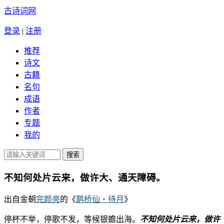
古诗词网
登录
|
注册
推荐
诗文
古籍
名句
成语
作者
专题
我的
不知何处片云来，做许大、通天障碍。
出自金朝
完颜亮
的《
鹊桥仙・待月
》
停杯不举，停歌不发，等候银蟾出海。
不知何处片云来，做许