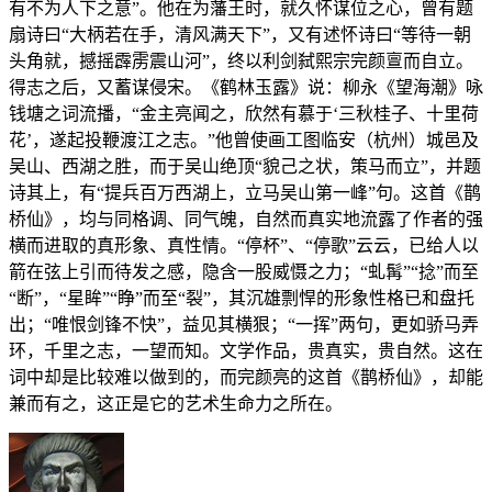
有不为人下之意”。他在为藩王时，就久怀谋位之心，曾有题
扇诗曰“大柄若在手，清风满天下”，又有述怀诗曰“等待一朝
头角就，撼摇霹雳震山河”，终以利剑弑熙宗完颜亶而自立。
得志之后，又蓄谋侵宋。《鹤林玉露》说：柳永《望海潮》咏
钱塘之词流播，“金主亮闻之，欣然有慕于‘三秋桂子、十里荷
花’，遂起投鞭渡江之志。”他曾使画工图临安（杭州）城邑及
吴山、西湖之胜，而于吴山绝顶“貌己之状，策马而立”，并题
诗其上，有“提兵百万西湖上，立马吴山第一峰”句。这首《鹊
桥仙》，均与同格调、同气魄，自然而真实地流露了作者的强
横而进取的真形象、真性情。“停杯”、“停歌”云云，已给人以
箭在弦上引而待发之感，隐含一股威慑之力；“虬髯”“捻”而至
“断”，“星眸”“睁”而至“裂”，其沉雄剽悍的形象性格已和盘托
出；“唯恨剑锋不快”，益见其横狠；“一挥”两句，更如骄马弄
环，千里之志，一望而知。文学作品，贵真实，贵自然。这在
词中却是比较难以做到的，而完颜亮的这首《鹊桥仙》，却能
兼而有之，这正是它的艺术生命力之所在。