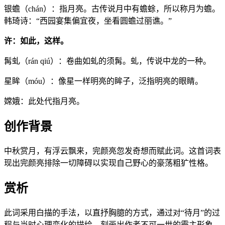
银蟾（chán）：指月亮。古传说月中有蟾蜍，所以称月为蟾。
韩琦诗：“西园宴集偏宜夜，坐看圆蟾过丽谯。”
许：如此，这样。
髯虬（rán qiú）：卷曲如虬的须髯。虬，传说中龙的一种。
星眸（móu）：像星一样明亮的眸子，泛指明亮的眼睛。
嫦娥：此处代指月亮。
创作背景
中秋赏月，有浮云飘来，完颜亮忽发奇想而赋此词。这首词表
现出完颜亮排除一切障碍以实现自己野心的豪荡粗犷性格。
赏析
此词采用白描的手法，以直抒胸臆的方式，通过对“待月”的过
程与当时心理变化的描绘，刻画出作者不可一世的霸主形象，