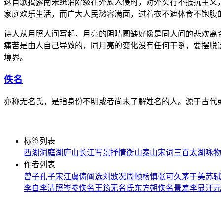
这首歌揭露南宋统治阶级在外族入侵时，对外实行不抵抗主义
家庭欢乐生活，而广大人民愁容满面，过着衣不遮体食不饱腹
诗人从月照人间写起，月亮的阴晴圆缺好像是同人间的悲欢离
痛苦是由人自己导致的，同月亮的变化没有任何干系，要摆脱
境界。
佚名
亦称无名氏，是指身份不明或者尚未了解姓名的人。源于古代
标签列表
西湖
洞庭湖
庐山
长江
写景
抒情
衡山
泰山
宋词三百
太湖
咏物
作者列表
曾子
孔子
宋江
虞俦
阎选
刘攽
况周颐
杨慎
张可久
茅于美
苏轼
李白
李清照
岑参
佚名
王筠
无名氏
东方朔
佚名
景差
李显
汪元