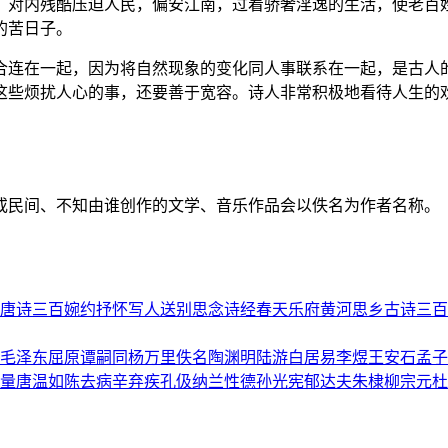
，对内残酷压迫人民，偏安江南，过着骄奢淫逸的生活，使老百
的苦日子。
合连在一起，因为将自然现象的变化同人事联系在一起，是古人
这些烦扰人心的事，还要善于宽容。诗人非常积极地看待人生的
或民间、不知由谁创作的文学、音乐作品会以佚名为作者名称。
唐诗三百
婉约
抒怀
写人
送别
思念
诗经
春天
乐府
黄河
思乡
古诗三百
毛泽东
屈原
谭嗣同
杨万里
佚名
陶渊明
陆游
白居易
李煜
王安石
孟子
量
唐温如
陈去病
辛弃疾
孔伋
纳兰性德
孙光宪
郁达夫
朱棣
柳宗元
杜