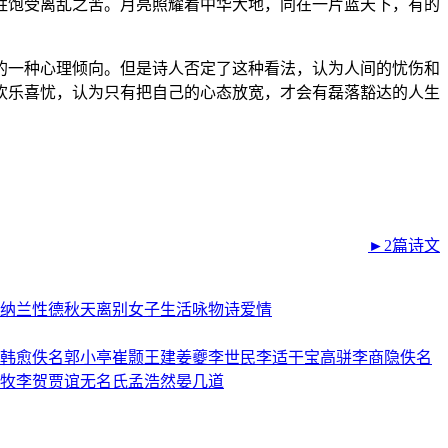
姓饱受离乱之苦。月亮照耀着中华大地，同在一片蓝天下，有的
的一种心理倾向。但是诗人否定了这种看法，认为人间的忧伤和
欢乐喜忧，认为只有把自己的心态放宽，才会有磊落豁达的人生
►2篇诗文
纳兰性德
秋天
离别
女子
生活
咏物诗
爱情
韩愈
佚名
郭小亭
崔颢
王建
姜夔
李世民
李适
干宝
高骈
李商隐
佚名
牧
李贺
贾谊
无名氏
孟浩然
晏几道