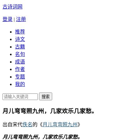
古诗词网
登录
|
注册
推荐
诗文
古籍
名句
成语
作者
专题
我的
月儿弯弯照九州，几家欢乐几家愁。
出自宋代
佚名
的《
月儿弯弯照九州
》
月儿弯弯照九州，几家欢乐几家愁。