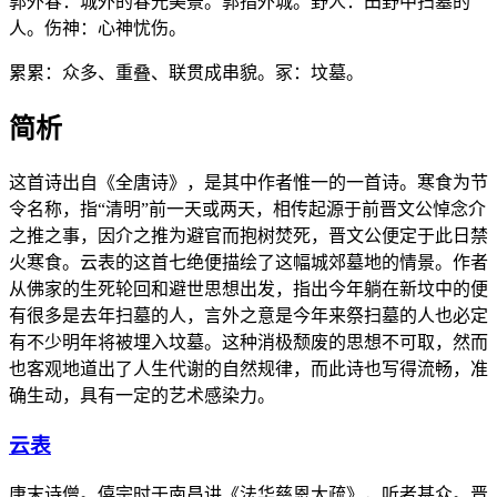
郭外春：城外的春光美景。郭指外城。野人：田野中扫墓的
人。伤神：心神忧伤。
累累：众多、重叠、联贯成串貌。冢：坟墓。
简析
这首诗出自《全唐诗》，是其中作者惟一的一首诗。寒食为节
令名称，指“清明”前一天或两天，相传起源于前晋文公悼念介
之推之事，因介之推为避官而抱树焚死，晋文公便定于此日禁
火寒食。云表的这首七绝便描绘了这幅城郊墓地的情景。作者
从佛家的生死轮回和避世思想出发，指出今年躺在新坟中的便
有很多是去年扫墓的人，言外之意是今年来祭扫墓的人也必定
有不少明年将被埋入坟墓。这种消极颓废的思想不可取，然而
也客观地道出了人生代谢的自然规律，而此诗也写得流畅，准
确生动，具有一定的艺术感染力。
云表
唐末诗僧。僖宗时于南昌讲《法华慈恩大疏》，听者甚众。晋