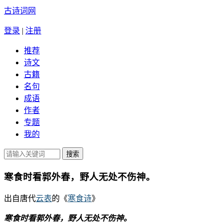
古诗词网
登录
|
注册
推荐
诗文
古籍
名句
成语
作者
专题
我的
寒食时看郭外春，野人无处不伤神。
出自唐代
云表
的《
寒食诗
》
寒食时看郭外春，野人无处不伤神。