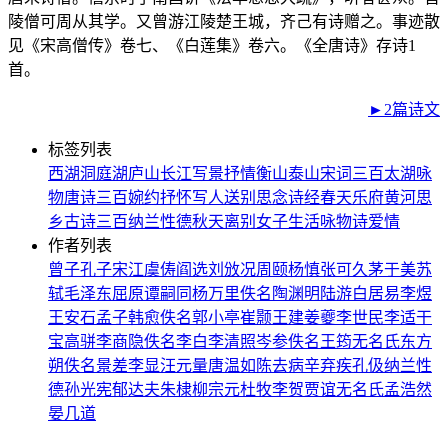
陵僧可周从其学。又曾游江陵楚王城，齐己有诗赠之。事迹散
见《宋高僧传》卷七、《白莲集》卷六。《全唐诗》存诗1
首。
►2篇诗文
标签列表
西湖
洞庭湖
庐山
长江
写景
抒情
衡山
泰山
宋词三百
太湖
咏
物
唐诗三百
婉约
抒怀
写人
送别
思念
诗经
春天
乐府
黄河
思
乡
古诗三百
纳兰性德
秋天
离别
女子
生活
咏物诗
爱情
作者列表
曾子
孔子
宋江
虞俦
阎选
刘攽
况周颐
杨慎
张可久
茅于美
苏
轼
毛泽东
屈原
谭嗣同
杨万里
佚名
陶渊明
陆游
白居易
李煜
王安石
孟子
韩愈
佚名
郭小亭
崔颢
王建
姜夔
李世民
李适
干
宝
高骈
李商隐
佚名
李白
李清照
岑参
佚名
王筠
无名氏
东方
朔
佚名
景差
李显
汪元量
唐温如
陈去病
辛弃疾
孔伋
纳兰性
德
孙光宪
郁达夫
朱棣
柳宗元
杜牧
李贺
贾谊
无名氏
孟浩然
晏几道