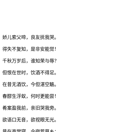
娇儿索父啼，良友抚我哭。
得失不复知，是非安能觉！
千秋万岁后，谁知荣与辱？
但恨在世时，饮酒不得足。
在昔无酒饮，今但湛空觞。
春醪生浮蚁，何时更能尝！
肴案盈我前，亲旧哭我旁。
欲语口无音，欲视眼无光。
昔在高堂寝，今宿荒草乡；