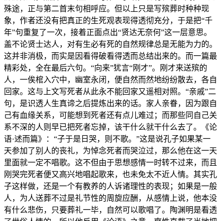
殊途，正与第二首末句相呼应。但以上只是写殡葬时种种现
象，作者还没有把真正的生死观表现得透彻充分，于是把“千
年”句重复了一次，接着正面点出“贤达无奈何”这一层意思。
盖不论贤士达人，对有生必有死的自然规律总是无能为力的。
这并非消极，而实是因看得破看得透而总结出来的。而一篇最
精彩处，全在最后六句。“向来”犹言“刚才”。刚才来送殡的
人，一俟棺入穴中，幽室永闭，便自然而然地纷纷散去，各自
回家。这与上文写死者从此永不能回家又遥相对照。“亲戚”二
句，是识透人生真谛之后提炼出来的话。家人亲眷，因为跟自
己有血缘关系，可能想到死者还有点儿难过；而那些同自己关
系不深的人则早已把死者忘掉，该干什么就干什么去了。《论
语·述而篇》：“子于是日哭，则不歌。”这是说孔子如果某一
天参加了别人的丧礼，为悼念死者而哭泣过，那么他在这一天
里面就一定不唱歌。这不但由于思想感情一时转不过来，而且
刚哭完死者便又高兴地唱起歌来，也未免太不近人情。其实孔
子这样做，还是一个有教养的人诉诸理性的表现；如果是一般
人，为人送葬不过是礼节性的周旋应酬，从感情上说，他本没
有什么悲伤，只要葬礼一毕，自然可以歌唱了。陶渊明是看透