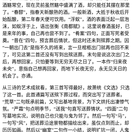
酒觞常空，现在灵前虽然觞中盛满了酒，却只能任其摆在那里
了。“春醪”，指春天新酿熟的酒。一般新酒，大抵于秋收后开
始酝酿，第二年春天便可饮用。“浮蚁”，酒的表面泛起一层泡
沫，如蚁浮于上，语出张衡《南都赋》。这里说春酒虽好，已
是来年的事，自己再也尝不到了。“肴案”四句，正面写死者受
奠。“昔在”四句，预言葬后情状，但这时还未到殡葬之期。因
“一朝出门去”是指不久的将来，言一旦棺柩出门就再也回不来
了，可见这第二首还没有写到出殡送葬。末句是说这次出门之
后，再想回家，只怕要等到无穷无尽之日了。一本作“归来夜
未央”，意指自己想再回家，而地下长夜无穷，永无见天日的
机会了。亦通。
从三诗的艺术成就看，第三首写得最好，故萧统《文选》只选
了这一首。此首通篇写送殡下葬过程，而突出写了送葬者。
“荒草”二句既承前篇，又写出基地背景，为下文烘托出凄惨气
氛。“严霜”句点明季节，“送我”句直写送葬情状。“四面”二句
写墓地实况，说明自己也只能与鬼为邻了。然后一句写“马”，
一句写“风”，把送葬沿途景物都描绘出来，虽仅点到而止，却
历历如画。然后以“幽室”二句作一小结，说明圹坑一闭，人鬼