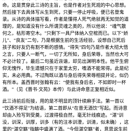
命。这是贯穿此三诗的主旨，也是作者对生死观的中心思想。
然后接下去具体写从生到死，只要一停止呼吸，便已名登鬼
录。从诗的具体描写看，作者是懂得人死气绝就再无知觉的道
理的，是知道没有什么所谓灵魂之类的，所以他说：“魂气散
何之，枯形寄空木。”只剩下一具尸体纳入空棺而已。以下“娇
儿”、“良友”二句，乃是根据生前的生活经验，设想自己死后
孩子和好友仍有割不断的感情。“得失”四句乃是作者大彻大悟
之言，只要人一断气，一切了无所知，身后荣辱，当然也大可
不必计较了。最后二句虽近诙谐，却见出渊明本性。他平生俯
仰无愧怍，毕生遗憾只在于家里太穷，嗜酒不能常得。此是纪
实，未必用典。不过陶既以酒与身后得失荣辱相提并论，似仍
有所本。盖西晋时张翰有云：“使我有身后名，不如即时一杯
酒。”（见《晋书·文苑》本传）与此诗命意正复相近似。
此三诗前后衔接，用的是不明显的顶针续麻手法。第一首以
“饮酒不得足”为结语，第二首即从“在昔无酒饮”写起。而诗意
却由入殓写到受奠，过渡得极自然，毫无针线痕迹。“湛”训
没，训深，训厚，训多（有的注本训澄，训清，似未确），这
里的“湛空觞”指觞中盛满了酒。“今但湛空觞”者，意思说生前