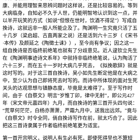
康、并能用理智来思辨问题时这样说，还是比较容易的。等到
大病临身，自知必不久于人世，仍能明智地认识到这一点，并
以半开玩笑的方式（如说“但恨在世时，饮酒不得足”）写成自
挽诗，这就远非一般人所能企及了。陶渊明一生究竟只活了五
十几岁（梁启超、古直两家之说）还是活到六十三岁（《宋书
·本传》及颜延之《陶徵士诔》），至今尚有争议；因之这一
组自挽诗是否临终前绝笔也就有了分歧意见。近人逯钦立先生
在《陶渊明事迹诗文系年》中就持非临终绝笔说，认为陶活了
六十三岁，而在五十一岁时大病几乎死去，《拟挽歌辞》就是
这时写的。对于这三首自挽诗，吴小如先生断定他是在大病之
中，至少认为自己即将死去时写的。而诗中所体现的面对生死
关头的达观思想与镇静态度，毕竟是太难得了。至于写作时
间，由于《自祭文》明言“岁惟丁卯，律中无射”，即公元427
年（宋文帝元嘉四年）九月，而自挽诗的第三首开头四句说：
“荒草何茫茫，白杨亦萧萧，严霜九月中，送我出远郊。”竟与
《自祭文》时令全同，倘自挽诗写作在前，就太巧合了。因此
把这三首诗隶属于作者临终前绝笔更为适宜。
第一首开宗明义，说明人有生必有死，即使死得早也不算短