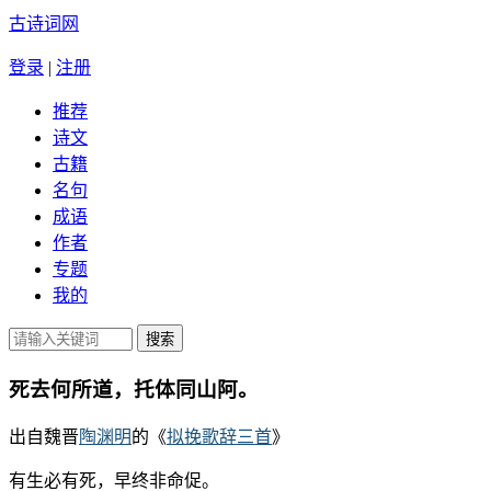
古诗词网
登录
|
注册
推荐
诗文
古籍
名句
成语
作者
专题
我的
死去何所道，托体同山阿。
出自魏晋
陶渊明
的《
拟挽歌辞三首
》
有生必有死，早终非命促。