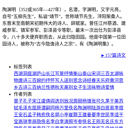
陶渊明（352或365年—427年），名潜，字渊明，又字元亮，
自号“五柳先生”，私谥“靖节”，世称靖节先生，浔阳柴桑人。
东晋末至南朝宋初期伟大的诗人、辞赋家。曾任江州祭酒、建
威参军、镇军参军、彭泽县令等职，最末一次出仕为彭泽县
令，八十多天便弃职而去，从此归隐田园。他是中国第一位田
园诗人，被称为“古今隐逸诗人之宗”，有《陶渊明集》。
►157篇诗文
标签列表
西湖
洞庭湖
庐山
长江
写景
抒情
衡山
泰山
宋词三百
太湖
咏
物
唐诗三百
婉约
抒怀
写人
送别
思念
诗经
春天
乐府
黄河
思
乡
古诗三百
纳兰性德
秋天
离别
女子
生活
咏物诗
爱情
作者列表
曾子
孔子
宋江
虞俦
阎选
刘攽
况周颐
杨慎
张可久
茅于美
苏
轼
毛泽东
屈原
谭嗣同
杨万里
佚名
陶渊明
陆游
白居易
李煜
王安石
孟子
韩愈
佚名
郭小亭
崔颢
王建
姜夔
李世民
李适
干
宝
高骈
李商隐
佚名
李白
李清照
岑参
佚名
王筠
无名氏
东方