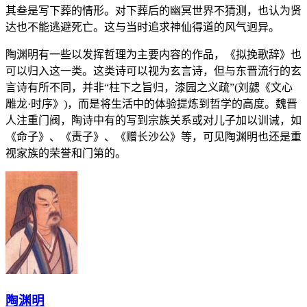
其叁是写下葬的情形。对下葬后的幽冥世界不猜测，也认为贤
达也不能逃避死亡。这与当时追求神仙得道的风气迥异。
陶渊明有一些以发挥哲理为主要内容的作品，《拟挽歌辞》也
可以归入这一类。这类诗可以视为玄言诗，但与东晋流行的玄
言诗有所不同，并非“柱下之旨归，漆园之义疏”(刘勰《文心
雕龙·时序》)，而是将生活中的体验提炼到哲学的高度。魏晋
人注重门阀，陶诗中有的写到宗族关系或对儿子加以训诫，如
《命子》、《责子》、《赠长沙公》等，可见陶渊明也还是重
视家族的荣誉和门第的。
陶渊明