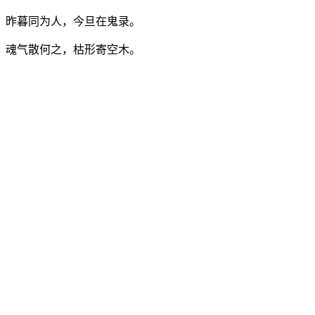
昨暮同为人，今旦在鬼录。
魂气散何之，枯形寄空木。