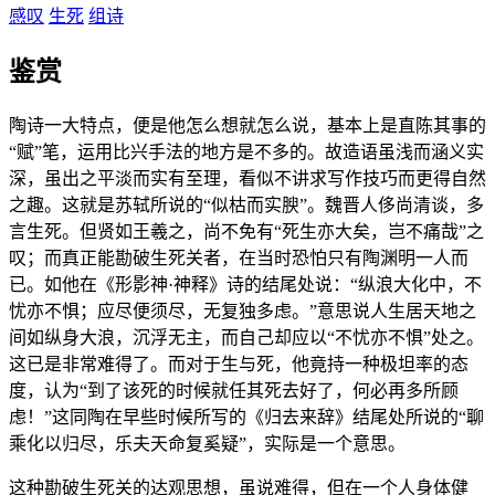
感叹
生死
组诗
鉴赏
陶诗一大特点，便是他怎么想就怎么说，基本上是直陈其事的
“赋”笔，运用比兴手法的地方是不多的。故造语虽浅而涵义实
深，虽出之平淡而实有至理，看似不讲求写作技巧而更得自然
之趣。这就是苏轼所说的“似枯而实腴”。魏晋人侈尚清谈，多
言生死。但贤如王羲之，尚不免有“死生亦大矣，岂不痛哉”之
叹；而真正能勘破生死关者，在当时恐怕只有陶渊明一人而
已。如他在《形影神·神释》诗的结尾处说：“纵浪大化中，不
忧亦不惧；应尽便须尽，无复独多虑。”意思说人生居天地之
间如纵身大浪，沉浮无主，而自己却应以“不忧亦不惧”处之。
这已是非常难得了。而对于生与死，他竟持一种极坦率的态
度，认为“到了该死的时候就任其死去好了，何必再多所顾
虑！”这同陶在早些时候所写的《归去来辞》结尾处所说的“聊
乘化以归尽，乐夫天命复奚疑”，实际是一个意思。
这种勘破生死关的达观思想，虽说难得，但在一个人身体健