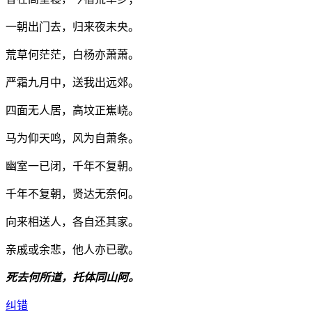
一朝出门去，归来夜未央。
荒草何茫茫，白杨亦萧萧。
严霜九月中，送我出远郊。
四面无人居，高坟正嶣峣。
马为仰天鸣，风为自萧条。
幽室一已闭，千年不复朝。
千年不复朝，贤达无奈何。
向来相送人，各自还其家。
亲戚或余悲，他人亦已歌。
死去何所道，托体同山阿。
纠错