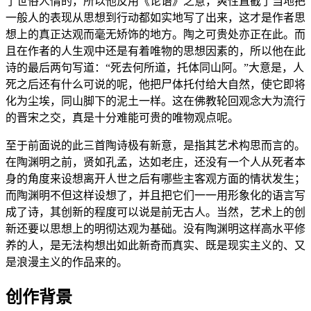
了世俗人情的，所以他反用《论语》之意，爽性直截了当地把
一般人的表现从思想到行动都如实地写了出来，这才是作者思
想上的真正达观而毫无矫饰的地方。陶之可贵处亦正在此。而
且在作者的人生观中还是有着唯物的思想因素的，所以他在此
诗的最后两句写道：“死去何所道，托体同山阿。”大意是，人
死之后还有什么可说的呢，他把尸体托付给大自然，使它即将
化为尘埃，同山脚下的泥土一样。这在佛教轮回观念大为流行
的晋宋之交，真是十分难能可贵的唯物观点呢。
至于前面说的此三首陶诗极有新意，是指其艺术构思而言的。
在陶渊明之前，贤如孔孟，达如老庄，还没有一个人从死者本
身的角度来设想离开人世之后有哪些主客观方面的情状发生；
而陶渊明不但这样设想了，并且把它们一一用形象化的语言写
成了诗，其创新的程度可以说是前无古人。当然，艺术上的创
新还要以思想上的明彻达观为基础。没有陶渊明这样高水平修
养的人，是无法构想出如此新奇而真实、既是现实主义的、又
是浪漫主义的作品来的。
创作背景