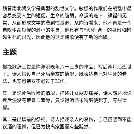
魏晋南北朝文学是典型的乱世文学。敏感的作家们在战乱中最
容易感受人生的短促，生命的脆弱，命运的难卜，祸福的无
常，从而形成文学的悲剧性基调，从陶诗看来，他不再是一个
自叹生命短促的渺小的生灵，他具有与“大化”合一的身份和超
越生死的眼光，因此他的这类诗歌便有了新的面貌。
主题
拟挽歌辞三首是陶渊明晚年六十三岁的作品，写后两月后逝世
了。诗人假设自己死后亲友的情况，既表达自己对生死的看
法，也安慰亲友不必过于悲伤。
其一是说死后收殓的情况，描述儿女朋友痛哭，诗人豁达地说
死后便没有荣誉与羞辱，只觉得酒还未喝够便死了，有些遗
憾。
其二是出殡前的祭祀。诗人描述亲人的哀伤，自己虽感到不能
饮酒的遗憾，但已为快离家园而有些黯然。