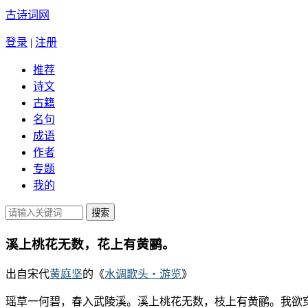
古诗词网
登录
|
注册
推荐
诗文
古籍
名句
成语
作者
专题
我的
溪上桃花无数，花上有黄鹂。
出自宋代
黄庭坚
的《
水调歌头・游览
》
瑶草一何碧，春入武陵溪。溪上桃花无数，枝上有黄鹂。我欲