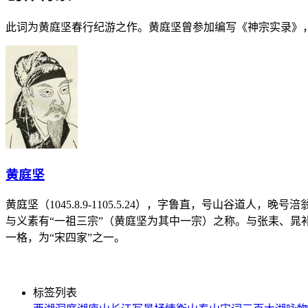
此词为黄庭坚春行纪游之作。黄庭坚曾参加编写《神宗实录》
黄庭坚
黄庭坚（1045.8.9-1105.5.24），字鲁直，号山
与义素有“一祖三宗”（黄庭坚为其中一宗）之称。与张耒、晁
一格，为“宋四家”之一。
标签列表