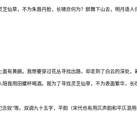
灵芝仙草，不为朱唇丹脸，长啸亦何为？醉舞下山去，明月逐人
上面有黄鹂。我想要穿过花丛寻找出路，却走到了白云的深处，
人陪我用田螺杯喝酒。我为了寻找灵芝仙草，不为表面繁华，长
”“花犯念奴”等。双调九十五字，平韵（宋代也有用仄声韵和平仄