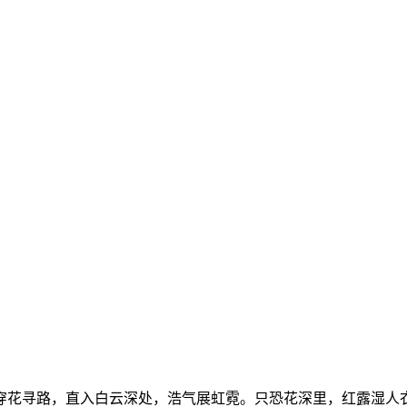
穿花寻路，直入白云深处，浩气展虹霓。只恐花深里，红露湿人