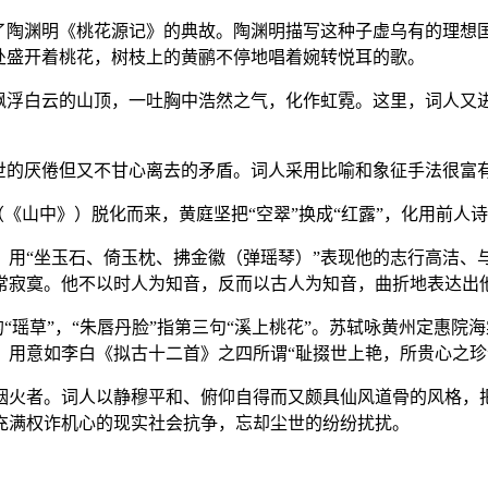
用了陶渊明《桃花源记》的典故。陶渊明描写这种子虚乌有的理想
处盛开着桃花，树枝上的黄鹂不停地唱着婉转悦耳的歌。
向飘浮白云的山顶，一吐胸中浩然之气，化作虹霓。这里，词人又
人世的厌倦但又不甘心离去的矛盾。词人采用比喻和象征手法很富
（《山中》）脱化而来，黄庭坚把“空翠”换成“红露”，化用前人
用“坐玉石、倚玉枕、拂金徽（弹瑶琴）”表现他的志行高洁、与
常寂寞。他不以时人为知音，反而以古人为知音，曲折地表达出
的“瑶草”，“朱唇丹脸”指第三句“溪上桃花”。苏轼咏黄州定惠院
用意如李白《拟古十二首》之四所谓“耻掇世上艳，所贵心之珍”
烟火者。词人以静穆平和、俯仰自得而又颇具仙风道骨的风格，
充满权诈机心的现实社会抗争，忘却尘世的纷纷扰扰。