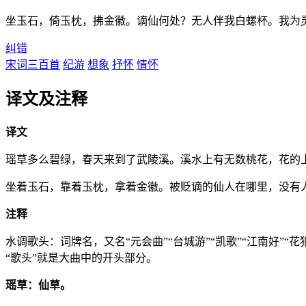
坐玉石，倚玉枕，拂金徽。谪仙何处？无人伴我白螺杯。我为
纠错
宋词三百首
纪游
想象
抒怀
情怀
译文及注释
译文
瑶草多么碧绿，春天来到了武陵溪。溪水上有无数桃花，花的
坐着玉石，靠着玉枕，拿着金徽。被贬谪的仙人在哪里，没有
注释
水调歌头：词牌名，又名“元会曲”“台城游”“凯歌”“江南好
“歌头”就是大曲中的开头部分。
瑶草：仙草。