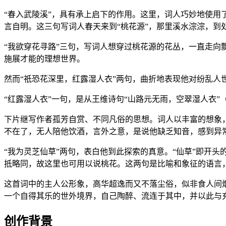
“春入武陵溪”，具有承上启下的作用。这里，词人巧妙地使
言自明。这三句写词人春天来到“桃花源”，那里溪水淙淙，到
“我欲穿花寻路”三句，写词人想穿过桃花源的花丛，一直走
施展才能的理想世界。
然而“祇恐花深里，红露湿人衣”两句，曲折地表现他对纷乱
“红露湿人衣”一句，是从王维诗句“山路元无雨，空翠湿人衣”
下片继写作者孤芳自赏、不同凡俗的思想。词人以丰富的想象，
不在了，无人陪他饮酒，言外之意，是说他缺乏知音，感到异
“我为灵芝仙草”两句，表白他到此探索的真意。“仙草”即开头
抵略同，故这里也可用以说桃花。这两句是比喻和象征的语言，
这首词中的主人公形象，高华超逸而又不落尘俗，似非食人间
一个自得其乐的世外境界，自己陶醉、流连于其中，并以此与
创作背景