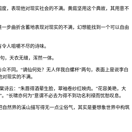
国度，表现他对现实社会的不满。黄庭坚用这个典故，其用意不
进一步曲折含蓄地表现对现实的不满，幻想能找到一个可以自由
有令人咀嚼不尽的诗味。
诗句，天衣无缝，浑然一体。
众不同。“谪仙何处？无人伴我白螺杯”两句，表面上是说李白
他对现实的不满。
海棠诗云：“朱唇得酒晕生脸，翠袖卷纱红映肉。”花容美艳，大
。“长啸亦何为”意谓不必去为得不到功名利禄而忧愁叹息。
把自然界的溪山描写得无一点尘俗气，其实是要想象世界中构筑