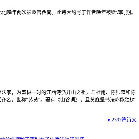
此他晚年两次被贬官西南。此诗大约写于作者晚年被贬谪时期。
学家、书法家，为盛极一时的江西诗派开山之祖，与杜甫、陈师道和陈
轼齐名，世称“苏黄”。著有《山谷词》，且黄庭坚书法亦能独树
►2397篇诗文