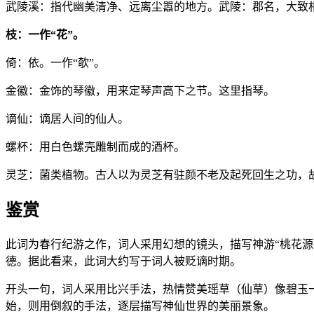
武陵溪：指代幽美清净、远离尘嚣的地方。武陵：郡名，大致
枝：一作“花”。
倚：依。一作“欹”。
金徽：金饰的琴徽，用来定琴声高下之节。这里指琴。
谪仙：谪居人间的仙人。
螺杯：用白色螺壳雕制而成的酒杯。
灵芝：菌类植物。古人以为灵芝有驻颜不老及起死回生之功，
鉴赏
此词为春行纪游之作，词人采用幻想的镜头，描写神游“桃花
德。据此看来，此词大约写于词人被贬谪时期。
开头一句，词人采用比兴手法，热情赞美瑶草（仙草）像碧玉
始，则用倒叙的手法，逐层描写神仙世界的美丽景象。