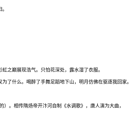
归。
彩虹之巅展现浩气。只怕花深处，露水湿了衣服。
叹为了什么。喝醉了手舞足蹈地下山，明月仿佛在驱逐我回家。
混用的）。相传隋炀帝开汴河自制《水调歌》，唐人演为大曲，