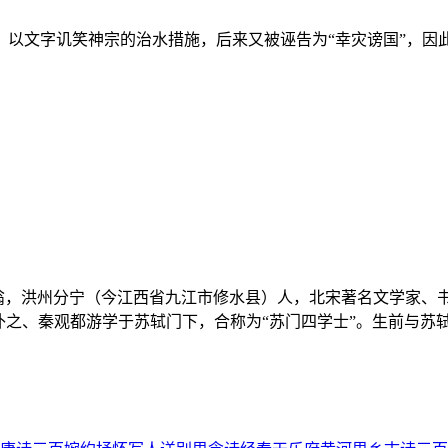
，以文字讥笑神宗的治水措施，后来又被诬告为“幸灾谤国”，因
谷道人，晚号涪翁，洪州分宁（今江西省九江市修水县）人，北宋著名文
补之、秦观都游学于苏轼门下，合称为“苏门四学士”。生前与苏