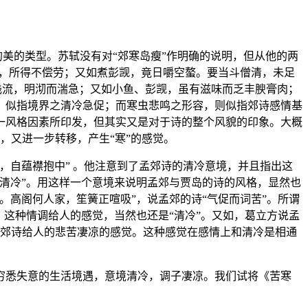
的美的类型。苏轼没有对“郊寒岛瘦”作明确的说明，但从他的两
鱼，所得不偿劳；又如煮彭觊，竟日嚼空螯。要当斗僧清，未足
浅流，明沏而湍急；又如小鱼、彭觊，虽有滋味而乏丰腴膏肉；
，似指境界之清冷急促；而寒虫悲鸣之形容，则似指郊诗感情基
一风格因素所印发，但其实又是对于诗的整个风貌的印象。大概
”，又进一步转移，产生“寒”的感觉。
，自蕴襟抱中” 。他注意到了孟郊诗的清冷意境，并且指出这
“清冷”。用这样一个意境来说明孟郊与贾岛的诗的风格，显然也
高阁何人家，笙簧正喧吸”，说孟郊的诗“气促而词苦”。所谓
这种情调给人的感觉，当然也还是“清冷”。又如，葛立方说孟
是指郊诗给人的悲苦凄凉的感觉。这种感觉在感情上和清冷是相通
穷悉失意的生活境遇，意境清冷，调子凄凉。我们试将《苦寒