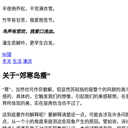
半夜倚乔松，不觉满衣雪。
竹竿有甘苦，我爱抱苦节。
鸟声有悲欢，我爱口流血。
潘生若解吟，更早生白发。
纠错
冬天
生活
凄凉
关于“郊寒岛瘦”
“寒”，当然也可作穷窘解，但显然苏轼指的是整个的风貌的清
感的、具体的，它触发我们的想像，引起我们的美感联想。在我
界所体现的美，实在是再恰当也不过了。
这到底要作何解释呢？要解释清楚这一点，可能会涉及许多问
点，从一个小的角度来窥测这些现象产生的原因。譬如说，诗