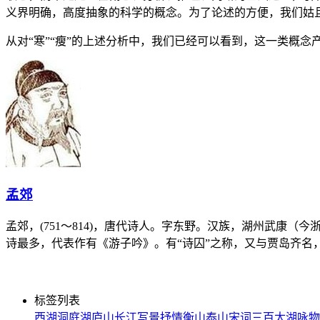
义界明确，高度抽象的科学的概念。为了论述的方便，我们姑且
从对“寒”“瘦”的上述分析中，我们已经可以看到，这一类概
孟郊
孟郊，(751～814)，唐代诗人。字东野。汉族，湖州武康
诗最多，代表作有《游子吟》。有“诗囚”之称，又与贾岛齐名，
标签列表
西湖
洞庭湖
庐山
长江
写景
抒情
衡山
泰山
宋词三百
太湖
咏物