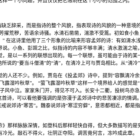
这样一个小问题，并且仅仅把它限制在这个小小的范围之内。
是指缺乏辞采，而是指诗的整个风貌，指表现诗的风貌的一种意境
孤芳擢荒秽，苦语余诗骚。水清石凿凿，湍激不受篙。初如食小
。” 在这诗里他用了三个形象的比喻来形容孟郊的诗：有如清水
界说。小鱼、彭觊之比，似指诗的内容不够丰满；清水激湍之喻
觉，是以一系列的联想出现的。每一个联想，虽可能由于诗的某
所说的“要当斗僧清”的“清”，在清冷上可与贾岛相比。从“清冷
的人还不少。例如，贾岛在《投孟郊》诗中，提到“容飘清冷余
飞露湿吟秋草”。 “萤飞露湿吟秋草”这样一个境界给人的感觉是
子风中泣。家家朱门开，得见不可入。长安十二衢，投树鸟亦急。
这首诗，可以看他要强调的是弥漫于孟郊诗中的悲苦凄凉的情调。
张戒说郊诗“寒苦”。魏泰说郊诗“寒涩穷僻”，意思都相近，都
吟》那样脉脉深情，如登科后那样轻快自得，但大多数描写的是
有冷光。敲石不得火，壮阴正夺阳。调苦竟何言，冻吟成此章。