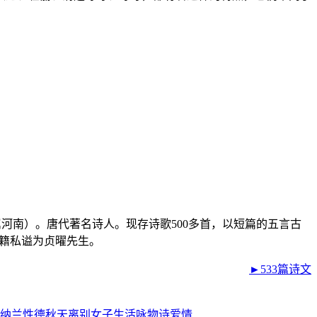
属河南）。唐代著名诗人。现存诗歌500多首，以短篇的五言古
张籍私谥为贞曜先生。
►533篇诗文
纳兰性德
秋天
离别
女子
生活
咏物诗
爱情