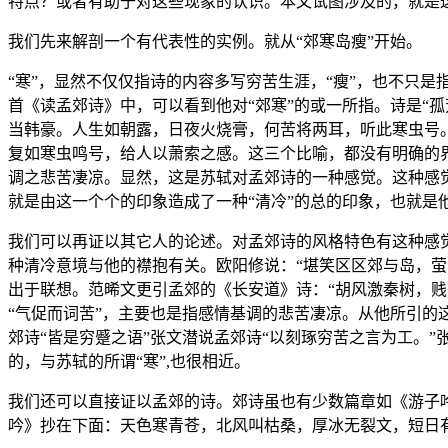
特点？或者有助于对这些现象的认识。本文试图涉及的，就是
我们先来解剖一个有代表性的实例。就从“郊寒岛瘦”开始。
“寒”，显然不仅仅指诗的内容多写穷苦生涯，“瘦”，也不只
首《读孟郊诗》中，可以看到他对“郊寒”的或一所指。诗是“
当韩豪。人生如朝露，日夜火烧膏，何苦将两耳，听此寒虫号
复如寒虫鸣号，给人以萧索之感。这三个比喻，都没有明确的
调之悲苦凄凉。显然，这是苏轼对孟郊诗的一种感觉。这种感
就是由这一个个的印象造成了一种“清冷”的总的印象，也就是他
我们可以再证以其它人的论述。对孟郊诗的风格特色有这种感觉
种清冷意境与他的襟抱有关。欧阳修说：“堪笑区区郊与岛，萤
出于联想。范晞文更引孟郊的《长安道》诗：“胡风激秦树，贱
“气促而词苦”，主要也是指感情基调的悲苦凄凉。从他所引的
郊诗“皆是穷蹙之语”张文潜说孟郊诗“以刻琢穷苦之言为工。”
的，与苏轼的所谓“寒”,也很相近。
我们还可以直接证以孟郊的诗。郊诗虽也有少数篇章如《游子
吟》抄在下面：天色寒青苍，北风叫枯桑，厚冰无裂文，短日