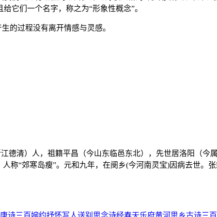
给它们一个名字，称之为“形象性概念”。
念产生的过程没有离开情感与灵感。
（今浙江德清）人，祖籍平昌（今山东临邑东北），先世居洛阳（今
人称“郊寒岛瘦”。元和九年，在阌乡(今河南灵宝)因病去世。
唐诗三百
婉约
抒怀
写人
送别
思念
诗经
春天
乐府
黄河
思乡
古诗三百