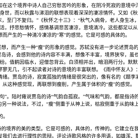
和在这个境界中诗人自己穷愁苦吟的形象，在阴冷死寂的意境中
的身世，而以秋露与涕泪的联想表现着深深的凄凉情怀。又如《秋
床，至门不复归。”《秋怀之十三》：“秋气入病骨，老人身生冰
活，抒悲愁情怀，感情基调悲苦凄凉，意境清冷。这些都足以从
而产生的一种清冷凄凉的“寒”的感觉。它是可感的具体的。
联想，而产生一种“瘦”的形象的感觉。苏轼没有进一步论述贾岛
读贾岛诗，会感到他的诗内容不丰满，想像不丰富，境界狭窄，虽
缤纷。值鹤因临水，迎僧忽背云。白须相并出，暗泪两行分。默默
寥寥无几，引不起读者对诗的意境的丰富联想。《雨中怀友人》：
情绪。贾岛的诗，寂寞孤独的情绪是很突出的，像有名的《题李
从这种感觉现，再联想到瘦削，产生属于体积的“瘦”的感觉。
句”。陆时雍说贾岛的诗“气韵自孤寂。”气味和气韵，都是指诗
的另一种说法，不过，“瘦”侧重于从神上说，枯寂侧重于从韵味
的。
是诗的境界的美的类型。它是可感的，具体的，传神的。它建立在
发我们去进行理性的思辩。评论诗歌风格的许多用语，如雄浑、