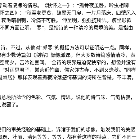
浮动着凄凉的情思。《秋怀之一》：“孤骨夜虽卧，吟虫相唧
怀之四》：“秋至老更贫，破屋无门扉，一片月落床，四壁风入
，衰毛暗相刺，冷痛不可胜。 伸至明，强强揽所凭，瘦坐形欲
不同方面证明，“寒”，是指诗的一种清冷的意境的美。是指由
的诗，不过，从他对“郊寒”的概括方法可以证明这一点。同样，
也有少数诗篇如《剑客》慷慨激昂，但大多数诗篇感情清冷，表
空朝夕，苦吟谁喜闻。”全诗的境界是迫促狭窄的，想像并没有
“对雨思君子，尝茶近竹幽，儒家邻古寺，不到又逢秋。”同样
凝幽居》那样表现着孤寂冷落感情基调的诗所在皆是。不丰满，
的意境所蕴含的色彩、气氛、情思。说他的诗气味、气韵枯寂，
上说罢了。
我们的审美经验的基础上，诉诸于我们的想像，触发我们的美感
飘逸、壮丽、清远等等、等等，都有着这样的特点，它们不同于