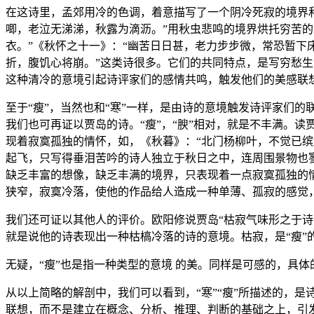
在这诗里，孟郊用冷的色调，着意描写了一个阴冷死寂的境界
唧，老泣无涕涕，秋露为滴沥。”用秋虫悲鸣的境界烘托穷苦
衣。”《秋怀之十一》：“幽苦日日甚，老力步步微，常恐暂下
折，腹饥心将崩。”这类诗很多。它们的共同特点，是写穷愁生
这种清冷的意境引起诗评家们的感情共鸣，触发他们的美感联想
至于“瘦”，当然也和“寒”一样，是由诗的意境触发诗评家们的
我们也可再证以贾岛的诗。“瘦”，“腴”相对，就是不丰满。
现着寂寞孤独的情怀，如，《秋暮》：“北门杨柳叶，不觉已
起飞，只写得垂泪苦吟的诗人独立于秋日之中，连周围景物也
缺乏丰富的想像，缺乏丰满的境界，只表现着一点寂寞孤独的
狭窄，寂寞冷落，使他的作品给人造成一种单薄、孤寂的感觉，
我们还可证以其他人的评价。欧阳修说贾岛“枯寂气味形之于诗
就是说他的诗表现出一种枯槁冷落的诗的意境。枯寂，是“瘦”
无疑，“瘦”也是指一种类型的意境 的美。同样是可感的，具体
从以上简略的解剖中，我们可以看到，“寒”“瘦”所描述的，
联想，而不是建立在概念、分析、推理、判断的基础之上，引