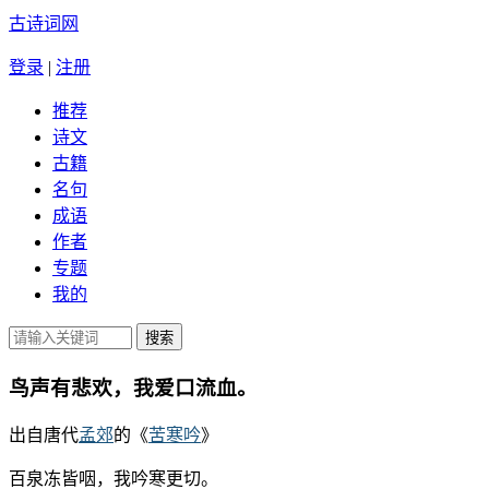
古诗词网
登录
|
注册
推荐
诗文
古籍
名句
成语
作者
专题
我的
鸟声有悲欢，我爱口流血。
出自唐代
孟郊
的《
苦寒吟
》
百泉冻皆咽，我吟寒更切。