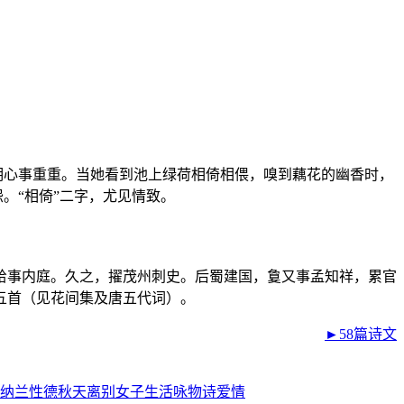
明心事重重。当她看到池上绿荷相倚相偎，嗅到藕花的幽香时，
。“相倚”二字，尤见情致。
给事内庭。久之，擢茂州刺史。后蜀建国，敻又事孟知祥，累官
五首（见花间集及唐五代词）。
►58篇诗文
纳兰性德
秋天
离别
女子
生活
咏物诗
爱情