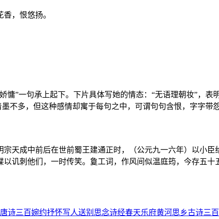
花香，恨悠扬。
娇慵”一句承上起下。下片具体写她的情态：“无语理朝妆”，表
情着墨不多，但这种感情却寓于每句之中，可谓句句含恨，字字带怨
明宗天成中前后在世前蜀王建通正时，（公元九一六年）以小臣
谍以讥刺他们，一时传笑。敻工词，作风间似温庭筠，今存五十
唐诗三百
婉约
抒怀
写人
送别
思念
诗经
春天
乐府
黄河
思乡
古诗三百