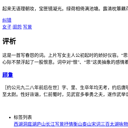
起来无语理朝妆，宝匣镜凝光。绿荷相倚满池塘。露清枕簟藕
纠错
女子
闺怨
写景
评析
这是一首写春怨的词。上片写女主人公初起时的娇好仪容。“思
心际不禁浮起了一股恨意。词中对“恨”、“思”这类抽象的感
顾敻
［约公元九二八年前后在世］字、里、生卒年均无考，约后唐
至太尉。性好诙谐，仁前蜀时，见武官多拳勇之夫，遂作武举
标签列表
西湖
洞庭湖
庐山
长江
写景
抒情
衡山
泰山
宋词三百
太湖
咏物