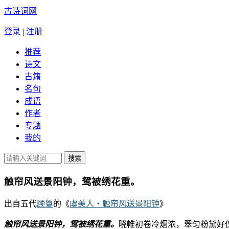
古诗词网
登录
|
注册
推荐
诗文
古籍
名句
成语
作者
专题
我的
触帘风送景阳钟，鸳被绣花重。
出自五代
顾敻
的《
虞美人・触帘风送景阳钟
》
触帘风送景阳钟，鸳被绣花重。
晓帷初卷冷烟浓，翠匀粉黛好