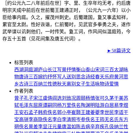
［约公元九二八年前后在世］字、里、生卒年均无考，约后唐
明宗天成中前后在世前蜀王建通正时，（公元九一六年）以小
臣给事内庭。久之，擢茂州刺史。后蜀建国，敻又事孟知祥，
累官至太尉。性好诙谐，仁前蜀时，见武官多拳勇之夫，遂作
武举谍以讥刺他们，一时传笑。敻工词，作风间似温庭筠，今
存五十五首（见花间集及唐五代词）。
►58篇诗文
标签列表
西湖
洞庭湖
庐山
长江
写景
抒情
衡山
泰山
宋词三百
太湖
咏
物
唐诗三百
婉约
抒怀
写人
送别
思念
诗经
春天
乐府
黄河
思
乡
古诗三百
纳兰性德
秋天
离别
女子
生活
咏物诗
爱情
作者列表
曾子
孔子
宋江
虞俦
阎选
刘攽
况周颐
杨慎
张可久
茅于美
苏
轼
毛泽东
屈原
谭嗣同
杨万里
佚名
陶渊明
陆游
白居易
李煜
王安石
孟子
韩愈
佚名
郭小亭
崔颢
王建
姜夔
李世民
李适
干
宝
高骈
李商隐
佚名
李白
李清照
岑参
佚名
王筠
无名氏
东方
朔
佚名
景差
李显
汪元量
唐温如
陈去病
辛弃疾
孔伋
纳兰性