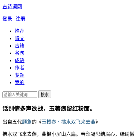
古诗词网
登录
|
注册
推荐
诗文
古籍
名句
成语
作者
专题
我的
话别情多声欲战，玉著痕留红粉面。
出自五代
顾敻
的《
玉楼春・拂水双飞来去燕
》
拂水双飞来去燕，曲槛小屏山六扇。春愁凝思结眉心，绿绮懒