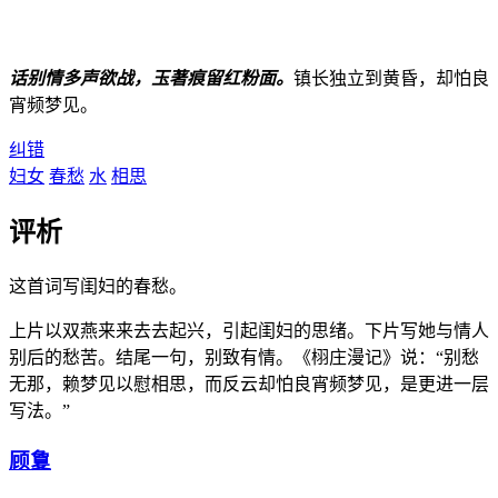
话别情多声欲战，玉著痕留红粉面。
镇长独立到黄昏，却怕良
宵频梦见。
纠错
妇女
春愁
水
相思
评析
这首词写闺妇的春愁。
上片以双燕来来去去起兴，引起闺妇的思绪。下片写她与情人
别后的愁苦。结尾一句，别致有情。《栩庄漫记》说：“别愁
无那，赖梦见以慰相思，而反云却怕良宵频梦见，是更进一层
写法。”
顾敻