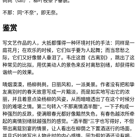
毵毵（sān）：柳叶枝条下垂貌。
不那：同“不奈”，即无奈。
鉴赏
写文艺作品的人，大抵都懂得一种环境衬托的手法：同样是一
庭花月；在欢乐的时候，它们似乎要为人起舞；而当悲愁之
际，它们又好像替人垂泪了。韦庄这首《古离别》，跳出了这
种常见的比拟，用优美动人的景色来反衬离愁别绪，却获得和
谐统一的效果。
晴烟漠漠，杨柳毵毵，日丽风和，一派美景。作者没有把和挚
友离别时的春天故意写成一片黯淡，而是如实地写出它的浓
丽，并且着意点染杨柳的风姿，从而暗暗透出了在这个时候分
别的难堪之情。第二句转入“不那离情酒半酣”，一下子构成一
种强烈的反跌，使满眼春光都好像黯然失色，有春色越浓所牵
起的离情别绪就越强烈的感觉。“酒半酣”三字也写得好，不但
带出离筵别宴的情景，让人看出在柳荫之下置酒送行的场面，
并且巧妙地写出人物此时的内心感情。因为假如酒还没有喝，