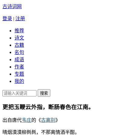
古诗词网
登录
|
注册
推荐
诗文
古籍
名句
成语
作者
专题
我的
更把玉鞭云外指，断肠春色在江南。
出自唐代
韦庄
的《
古离别
》
晴烟漠漠柳毵毵，不那离情酒半酣。