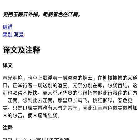
更把玉鞭云外指，断肠春色在江南。
纠错
离别
写景
译文及注释
译文
春光明艳，晴空上飘浮着一层淡淡的烟云，在柳枝披拂的大道
口，正举行着一场送别的酒宴。无奈分别在即，愁肠百结，这
酒也喝得不畅快。离人举起华贵的马鞭指向他此行将往的远方
—江南。想到此去江南，那里草长莺飞，桃红柳绿，春色更
美。只是良辰美景难有人与之共享，因此江南春色愈美愈增加
人的愁苦，使人痛断肚肠。
注释