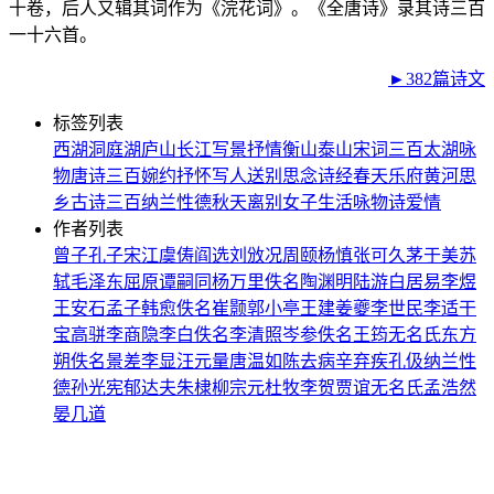
十卷，后人又辑其词作为《浣花词》。《全唐诗》录其诗三百
一十六首。
►382篇诗文
标签列表
西湖
洞庭湖
庐山
长江
写景
抒情
衡山
泰山
宋词三百
太湖
咏
物
唐诗三百
婉约
抒怀
写人
送别
思念
诗经
春天
乐府
黄河
思
乡
古诗三百
纳兰性德
秋天
离别
女子
生活
咏物诗
爱情
作者列表
曾子
孔子
宋江
虞俦
阎选
刘攽
况周颐
杨慎
张可久
茅于美
苏
轼
毛泽东
屈原
谭嗣同
杨万里
佚名
陶渊明
陆游
白居易
李煜
王安石
孟子
韩愈
佚名
崔颢
郭小亭
王建
姜夔
李世民
李适
干
宝
高骈
李商隐
李白
佚名
李清照
岑参
佚名
王筠
无名氏
东方
朔
佚名
景差
李显
汪元量
唐温如
陈去病
辛弃疾
孔伋
纳兰性
德
孙光宪
郁达夫
朱棣
柳宗元
杜牧
李贺
贾谊
无名氏
孟浩然
晏几道