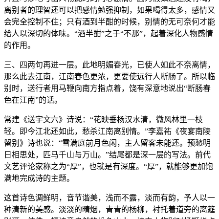
离别者的理智还可以把感情勉强抑制，如果喝得太多，感情又
会完全控制不住；只有酒到半酣的时候，别情的无可奈何才能
给人以深切的体味。“酒半酣”之于“不那”，起着深化人物感情
的作用。
三、四两句再进一层。此地明媚春光，已使人如此不奈离情，
那么此去江南，江南春色更浓，更要使远行人断肠了。所以临
别时，送行者用马鞭向南方指点着，饶有深意地说出“断肠春
色在江南”的话。
常建《送宇文六》诗说：“花映垂杨汉水清，微风林里一枝
轻。即今江北还如此，愁杀江南离别情。”李嘉祐《夜宴南陵
留别》诗也说：“雪满庭前月色闲，主人留客未能还。预愁明
日相思处，匹马千山与万山。”结尾都是深一层的写法。前代
文艺评论家称之为“厚”，也就是有深度。“厚”，就能够更加饱
满地完成诗的主题。
这首诗色调鲜明，音节谐美，浅而不露，淡而有韵，予人以一
种清新的美感。淡淡的晴烟，青青的杨柳，衬托着道旁的离筵