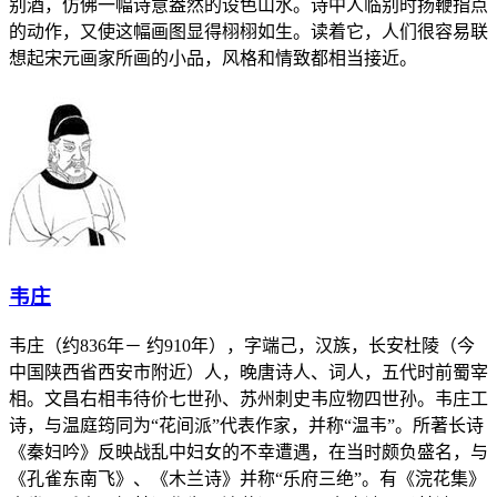
别酒，仿佛一幅诗意盎然的设色山水。诗中人临别时扬鞭指点
的动作，又使这幅画图显得栩栩如生。读着它，人们很容易联
想起宋元画家所画的小品，风格和情致都相当接近。
韦庄
韦庄（约836年－ 约910年），字端己，汉族，长安杜陵（今
中国陕西省西安市附近）人，晚唐诗人、词人，五代时前蜀宰
相。文昌右相韦待价七世孙、苏州刺史韦应物四世孙。韦庄工
诗，与温庭筠同为“花间派”代表作家，并称“温韦”。所著长诗
《秦妇吟》反映战乱中妇女的不幸遭遇，在当时颇负盛名，与
《孔雀东南飞》、《木兰诗》并称“乐府三绝”。有《浣花集》