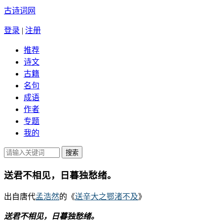
古诗词网
登录
|
注册
推荐
诗文
古籍
名句
成语
作者
专题
我的
送君不相见，日暮独愁绪。
出自唐代
孟浩然
的《
送辛大之鄂渚不及
》
送君不相见，日暮独愁绪。