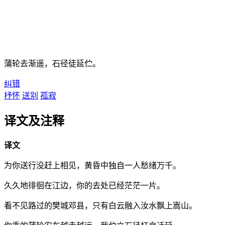
蒲轮去渐遥，石径徒延伫。
纠错
抒怀
送别
孤寂
译文及注释
译文
为你送行没赶上相见，黄昏中独自一人愁绪万千。
久久地徘徊在江边，你的去处已经茫茫一片。
看不见路过的樊城邓县，只有白云融入汝水飘上嵩山。