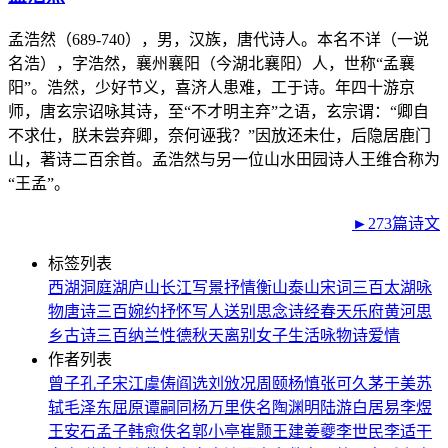
孟浩然（689-740），男，汉族，唐代诗人。本名不详（一说
名浩），字浩然，襄州襄阳（今湖北襄阳）人，世称“孟襄
阳”。浩然，少好节义，喜济人患难，工于诗。年四十游京
师，唐玄宗诏咏其诗，至“不才明主弃”之语，玄宗谓：“卿自
不求仕，朕未尝弃卿，奈何诬我？”因放还未仕，后隐居鹿门
山，著诗二百余首。孟浩然与另一位山水田园诗人王维合称为
“王孟”。
►273篇诗文
标签列表
西湖
洞庭湖
庐山
长江
写景
抒情
衡山
泰山
宋词三百
太湖
咏
物
唐诗三百
婉约
抒怀
写人
送别
思念
诗经
春天
乐府
黄河
思
乡
古诗三百
纳兰性德
秋天
离别
女子
生活
咏物诗
爱情
作者列表
曾子
孔子
宋江
虞俦
阎选
刘攽
况周颐
杨慎
张可久
茅于美
苏
轼
毛泽东
屈原
谭嗣同
杨万里
佚名
陶渊明
陆游
白居易
李煜
王安石
孟子
韩愈
佚名
郭小亭
崔颢
王建
姜夔
李世民
李适
干