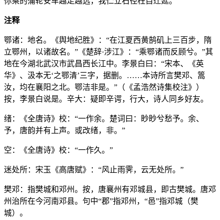
你乘的蒲轮安车越走越远，我伫立石径枉自迁延。
注释
鄂诸：地名。《舆地纪胜》：“在江夏西黄鹄矶上三百步，隋
立鄂州，以诸故名。”《楚辞·涉江》：“乘鄂诸而反顾兮。”其
地在今湖北武汉市武昌西长江中。李景白曰：“宋本、《英
华》、汲本无‘之鄂清’三字，据删。……本诗所言樊邓、篙
汝，均在襄阳之北。鄂洁非是。”（《孟浩然诗集校注》）
按，李景白说是。辛大：疑即辛谔，行大，诗人同乡好友。
绪：《全唐诗》校：“一作余。楚词曰：眇眇兮愁予。余、
予，唐韵并有上声。或改绪，非。”
空：《全唐诗》校：“一作久。”
迷处所：宋玉《高唐赋》：“风止雨霁，云无处所。”
樊邓：指樊城和邓州。按，唐襄州有邓城县，即古樊城。唐邓
州治所在今河南邓县。句中“郡”指邓州，“邑”指邓城（樊
城）。