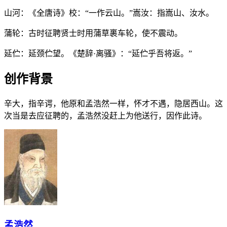
山河：《全唐诗》校：“一作云山。”嵩汝：指嵩山、汝水。
蒲轮：古时征聘贤士时用蒲草裹车轮，使不震动。
延伫：延颈伫望。《楚辞·离骚》：“延伫乎吾将返。”
创作背景
辛大，指辛谔，他原和孟浩然一样，怀才不遇，隐居西山。这
次当是去应征聘的，孟浩然没赶上为他送行，因作此诗。
孟浩然