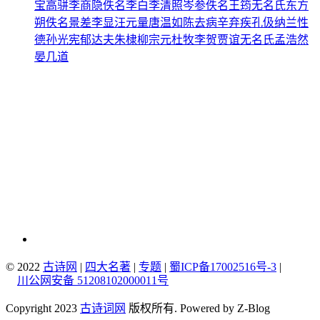
宝
高骈
李商隐
佚名
李白
李清照
岑参
佚名
王筠
无名氏
东方
朔
佚名
景差
李显
汪元量
唐温如
陈去病
辛弃疾
孔伋
纳兰性
德
孙光宪
郁达夫
朱棣
柳宗元
杜牧
李贺
贾谊
无名氏
孟浩然
晏几道
© 2022
古诗网
|
四大名著
|
专题
|
蜀ICP备17002516号-3
|
川公网安备 51208102000011号
Copyright 2023
古诗词网
版权所有. Powered by Z-Blog