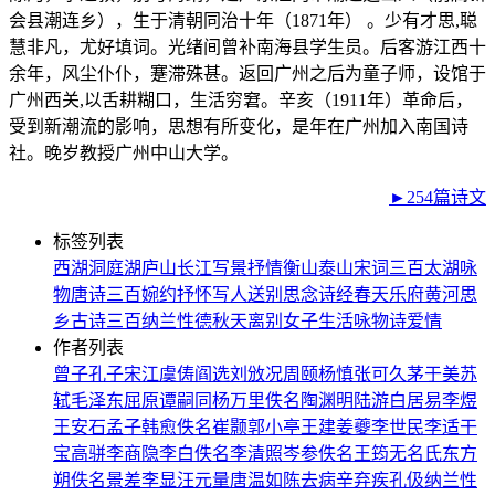
会县潮连乡），生于清朝同治十年（1871年） 。少有才思,聪
慧非凡，尤好填词。光绪间曾补南海县学生员。后客游江西十
余年，风尘仆仆，蹇滞殊甚。返回广州之后为童子师，设馆于
广州西关,以舌耕糊口，生活穷窘。辛亥（1911年）革命后，
受到新潮流的影响，思想有所变化，是年在广州加入南国诗
社。晚岁教授广州中山大学。
►254篇诗文
标签列表
西湖
洞庭湖
庐山
长江
写景
抒情
衡山
泰山
宋词三百
太湖
咏
物
唐诗三百
婉约
抒怀
写人
送别
思念
诗经
春天
乐府
黄河
思
乡
古诗三百
纳兰性德
秋天
离别
女子
生活
咏物诗
爱情
作者列表
曾子
孔子
宋江
虞俦
阎选
刘攽
况周颐
杨慎
张可久
茅于美
苏
轼
毛泽东
屈原
谭嗣同
杨万里
佚名
陶渊明
陆游
白居易
李煜
王安石
孟子
韩愈
佚名
崔颢
郭小亭
王建
姜夔
李世民
李适
干
宝
高骈
李商隐
李白
佚名
李清照
岑参
佚名
王筠
无名氏
东方
朔
佚名
景差
李显
汪元量
唐温如
陈去病
辛弃疾
孔伋
纳兰性