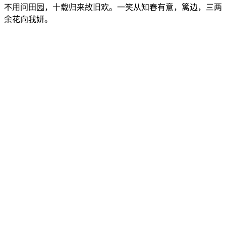
不用问田园，十载归来故旧欢。一笑从知春有意，篱边，三两
余花向我妍。