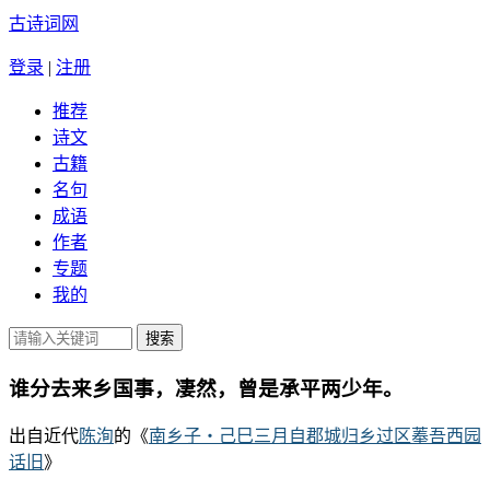
古诗词网
登录
|
注册
推荐
诗文
古籍
名句
成语
作者
专题
我的
谁分去来乡国事，凄然，曾是承平两少年。
出自近代
陈洵
的《
南乡子・己巳三月自郡城归乡过区菶吾西园
话旧
》