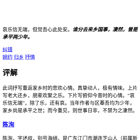
哀乐信无端，但觉吾心此处安。
谁分去来乡国事，凄然，曾是
承平两少年。
纠错
婉约
归乡
抒情
评解
此词抒写重返家乡时的悲欢心情。真挚动人，极有情味。上片
写老大还乡，朋辈欢聚之乐。下片写俯仰今昔时的心情。“哀
乐信无端”，除了乐，还有哀。当年作者与区菶吾均为少年，
家乡尚是承平之世；而今重见，则世事日非，不禁为之凄然。
陈洵
陈洵，字述叔，别号海绡，是广东江门市潮连芝山人（前属新