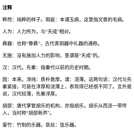
注释
粹然：纯粹的样子。瑕疵：本谓玉病，这里指文章的毛病。
人为：人力所为，与“天成”相对。
彝器：也称“尊彝”，古代青铜器中礼器的通称。
无施：没有施加人力的影响，意谓是“天成”的。
汉：汉代。先秦：指秦代以前的历史时期。
固：本来。淳纯：质朴敦厚。漓：浇薄。这两句说：汉代与先
秦紧接，可是在淳厚和浇薄上，表现得已经很不同了。言外是
说，汉代较薄，先秦淳厚。
胡部：唐代掌管胡乐的机构，亦指胡乐。胡乐从西凉一带传
入，当时称“胡部新声”。
豪竹：竹制的乐器。哀丝：弦乐器。