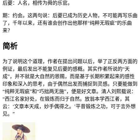
后夔：人名，相传为舜的乐官。
期：约会。这两句说：后夔已成为历史人物，不可能再写乐曲
了，千年以来，还有谁会创作出他那样“纯粹无瑕疵”的乐曲
来？
简析
为了说明这个道理，作者在提出问题以后，举了正反两方面的
例证，最后发出不能复见后夔的感概。其实作者所说的“天
成”，并不就是大自然的恩赐，而是基于长期积累起来的感性
印象和深入的思考，由于偶然出发而捕捉到灵感。只要能做到
“纯粹无瑕疵”和“巧拙两无施”，便是好文章。清人刘熙载说：
“西江名家好处，在锻炼而归于自然。放翁本学西江者，其
云：‘文章本天成，妙手偶得之。’平昔锻炼之功，可于言外想
见。”