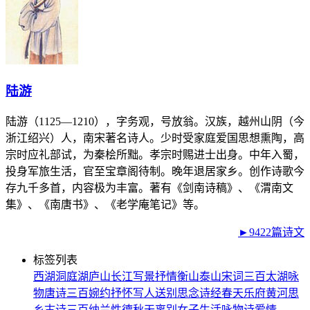
陆游
陆游（1125—1210），字务观，号放翁。汉族，越州山阴（今
浙江绍兴）人，南宋著名诗人。少时受家庭爱国思想熏陶，高
宗时应礼部试，为秦桧所黜。孝宗时赐进士出身。中年入蜀，
投身军旅生活，官至宝章阁待制。晚年退居家乡。创作诗歌今
存九千多首，内容极为丰富。著有《剑南诗稿》、《渭南文
集》、《南唐书》、《老学庵笔记》等。
►9422篇诗文
标签列表
西湖
洞庭湖
庐山
长江
写景
抒情
衡山
泰山
宋词三百
太湖
咏
物
唐诗三百
婉约
抒怀
写人
送别
思念
诗经
春天
乐府
黄河
思
乡
古诗三百
纳兰性德
秋天
离别
女子
生活
咏物诗
爱情