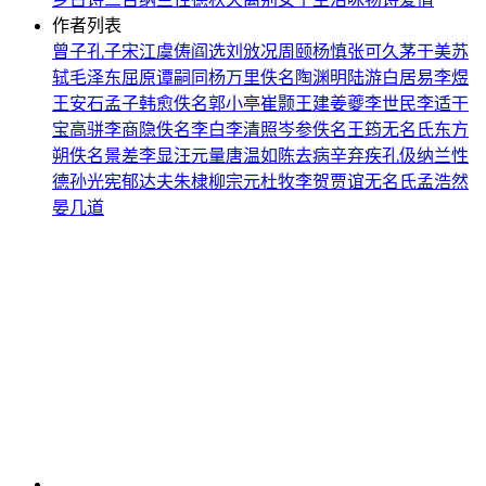
作者列表
曾子
孔子
宋江
虞俦
阎选
刘攽
况周颐
杨慎
张可久
茅于美
苏
轼
毛泽东
屈原
谭嗣同
杨万里
佚名
陶渊明
陆游
白居易
李煜
王安石
孟子
韩愈
佚名
郭小亭
崔颢
王建
姜夔
李世民
李适
干
宝
高骈
李商隐
佚名
李白
李清照
岑参
佚名
王筠
无名氏
东方
朔
佚名
景差
李显
汪元量
唐温如
陈去病
辛弃疾
孔伋
纳兰性
德
孙光宪
郁达夫
朱棣
柳宗元
杜牧
李贺
贾谊
无名氏
孟浩然
晏几道