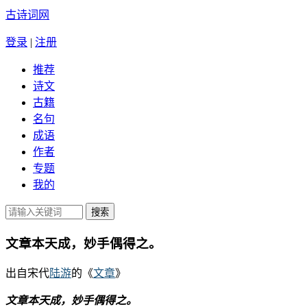
古诗词网
登录
|
注册
推荐
诗文
古籍
名句
成语
作者
专题
我的
文章本天成，妙手偶得之。
出自宋代
陆游
的《
文章
》
文章本天成，妙手偶得之。