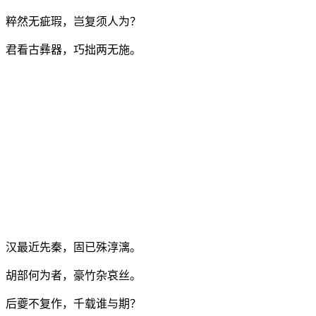
粹然无疵瑕，岂复须人为？
君看古彝器，巧拙两无施。
汉最近先秦，固已殊淳漓。
胡部何为者，豪竹杂哀丝。
后夔不复作，千载谁与期？