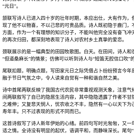
“元日”。
颔联写诗人已进入四十岁的壮年时期，本应出仕，大有作为，
现了他不以物喜，不以己悲的可贵品质。诗人既初隐于鹿门，
方面，作为一个有理想的知识分子，不能叫他完全没有奋飞冲
的再次归田，都深刻地表现了诗人对农村乡土真挚的爱恋。
颈联展示的是一幅典型的田园牧歌图。白天。在田间，诗人和
“但道桑麻长”的情景；仿佛可以听到诗人与“短笛无腔信口吹
尾联扣题，明确点题，写田家元日之际凭借占卜纷纷预言今年
融于节日气氛之中，令人读来自觉有一种和谐自然之美。
诗中首尾两联反映了我国古代农民非常重视观测天象，注意气
间两联叙写了自已的隐居生活内容，其中隐隐透露了作者不甘
之难伸；又复悲天悯人，忧农收之不丰，隐然有一心以天下为
寿年丰。只不过表现的形式不同而已。
这首诗叙写了诗人新年伊始的心绪。前四句写时光匆匆，又一
适之情。全诗没有明显的起伏，语调平和，而静味深长。尾句