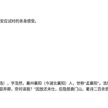
长安应试时的亲身感受。
说名浩），字浩然，襄州襄阳（今湖北襄阳）人，世称“孟襄阳”
未尝弃卿，奈何诬我？”因放还未仕，后隐居鹿门山，著诗二百余