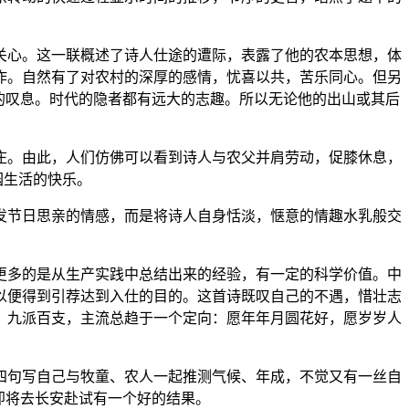
关心。这一联概述了诗人仕途的遭际，表露了他的农本思想，体
作。自然有了对农村的深厚的感情，忧喜以共，苦乐同心。但另
的叹息。时代的隐者都有远大的志趣。所以无论他的出山或其后
庄。由此，人们仿佛可以看到诗人与农父并肩劳动，促膝休息，
园生活的快乐。
发节日思亲的情感，而是将诗人自身恬淡，惬意的情趣水乳般交
更多的是从生产实践中总结出来的经验，有一定的科学价值。中
以便得到引荐达到入仕的目的。这首诗既叹自己的不遇，惜壮志
，九派百支，主流总趋于一个定向：愿年年月圆花好，愿岁岁人
四句写自己与牧童、农人一起推测气候、年成，不觉又有一丝自
即将去长安赴试有一个好的结果。