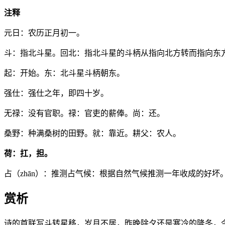
注释
元日：农历正月初一。
斗：指北斗星。回北：指北斗星的斗柄从指向北方转而指向东
起：开始。东：北斗星斗柄朝东。
强仕：强仕之年，即四十岁。
无禄：没有官职。禄：官吏的薪俸。尚：还。
桑野：种满桑树的田野。就：靠近。耕父：农人。
荷：扛，担。
占（zhān）：推测占气候：根据自然气候推测一年收成的好坏
赏析
诗的首联写斗转星移，岁月不居，昨晚除夕还是寒冷的隆冬，