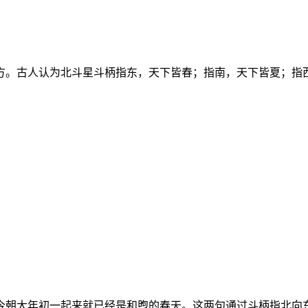
方。古人认为北斗星斗柄指东，天下皆春；指南，天下皆夏；指
。
今朝大年初一起来就已经是和煦的春天。这两句通过斗柄指北向