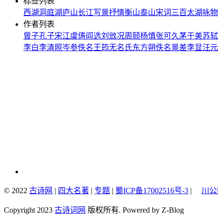
标签列表
西湖
洞庭湖
庐山
长江
写景
抒情
衡山
泰山
宋词三百
太湖
咏物
作者列表
曾子
孔子
宋江
虞俦
阎选
刘攽
况周颐
杨慎
张可久
茅于美
苏轼
李白
李清照
岑参
佚名
王筠
无名氏
东方朔
佚名
景差
李显
汪元
© 2022
古诗网
|
四大名著
|
专题
|
蜀ICP备17002516号-3
|
川公网
Copyright 2023
古诗词网
版权所有. Powered by Z-Blog