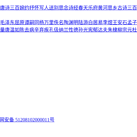
唐诗三百
婉约
抒怀
写人
送别
思念
诗经
春天
乐府
黄河
思乡
古诗三百
毛泽东
屈原
谭嗣同
杨万里
佚名
陶渊明
陆游
白居易
李煜
王安石
孟子
量
唐温如
陈去病
辛弃疾
孔伋
纳兰性德
孙光宪
郁达夫
朱棣
柳宗元
杜
安备 51208102000011号