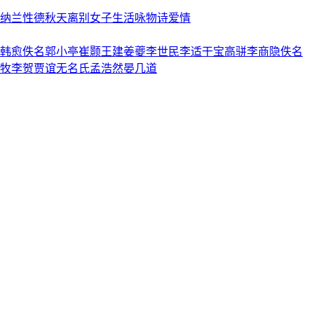
纳兰性德
秋天
离别
女子
生活
咏物诗
爱情
韩愈
佚名
郭小亭
崔颢
王建
姜夔
李世民
李适
干宝
高骈
李商隐
佚名
牧
李贺
贾谊
无名氏
孟浩然
晏几道