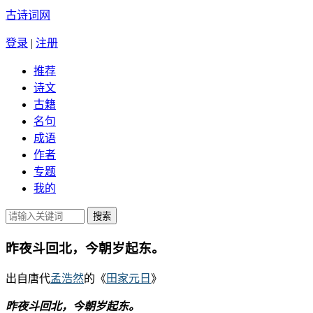
古诗词网
登录
|
注册
推荐
诗文
古籍
名句
成语
作者
专题
我的
昨夜斗回北，今朝岁起东。
出自唐代
孟浩然
的《
田家元日
》
昨夜斗回北，今朝岁起东。