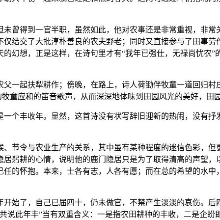
但未曾得到一官半职，虽然如此，他对农事还是非常重视，非常
不仅结交了大批淳朴善良的农夫野老；同时又直接参与了田事劳
天的幻想，正是这样，在诗句里才有“我年已强仕，无禄尚忧农”
农父一起扶犁耕作；傍晚，在路上，诗人荷锄伴牧童一道回归村
”的牧童应和的笛音歌声，从而深深地体味到田园风光的美好，田
是一个丰收年。显然，这首诗没有状写辞旧迎新的热闹，没有抒
候、节令与农业生产的关系，其中虽有某种程度的迷信色彩，但
隐居躬耕的心情，说明他的鹿门隐居只是为了取得清高的声望，
己任的怀抱。本来，士各有志，人各有愿；而在总的希望的水中
年开始了，自己已届四十，仍未做官，不禁产生淡淡的哀伤。后
“共说此年丰”当有双重含义：一是指农田耕种的丰收，二是企盼