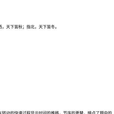
西，天下皆秋；指北，天下皆冬。
东转动的快速过程显示时间的推移，节序的更替，暗点了题中的