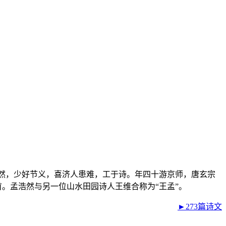
。浩然，少好节义，喜济人患难，工于诗。年四十游京师，唐玄宗
首。孟浩然与另一位山水田园诗人王维合称为“王孟”。
►273篇诗文