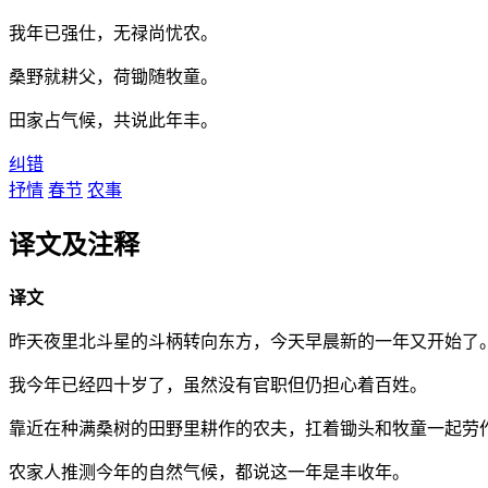
我年已强仕，无禄尚忧农。
桑野就耕父，荷锄随牧童。
田家占气候，共说此年丰。
纠错
抒情
春节
农事
译文及注释
译文
昨天夜里北斗星的斗柄转向东方，今天早晨新的一年又开始了
我今年已经四十岁了，虽然没有官职但仍担心着百姓。
靠近在种满桑树的田野里耕作的农夫，扛着锄头和牧童一起劳
农家人推测今年的自然气候，都说这一年是丰收年。