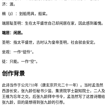
济：渡。
楫（jí）：划船用具，船桨。
端居耻圣明：生在太平盛世自己却闲居在家，因此感到羞愧。
端居：闲居。
圣明：指太平盛世，古时认为皇帝圣明，社会就会安定。
坐观：一作“徒怜”。
徒：只能。一作“空”。
创作背景
此诗当作于公元733年（唐玄宗开元二十一年）。当时孟浩然
西游长安，张九龄任秘书少监、集贤院学士副知院士，二人及
王维为忘年之交。后张九龄拜中书令，孟浩然写了这首诗赠给
张九龄，目的是想得到张九龄的引荐。