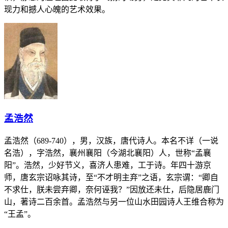
现力和撼人心魄的艺术效果。
孟浩然
孟浩然（689-740），男，汉族，唐代诗人。本名不详（一说
名浩），字浩然，襄州襄阳（今湖北襄阳）人，世称“孟襄
阳”。浩然，少好节义，喜济人患难，工于诗。年四十游京
师，唐玄宗诏咏其诗，至“不才明主弃”之语，玄宗谓：“卿自
不求仕，朕未尝弃卿，奈何诬我？”因放还未仕，后隐居鹿门
山，著诗二百余首。孟浩然与另一位山水田园诗人王维合称为
“王孟”。