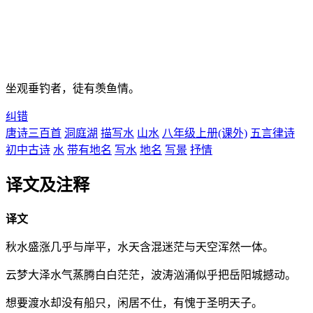
坐观垂钓者，徒有羡鱼情。
纠错
唐诗三百首
洞庭湖
描写水
山水
八年级上册(课外)
五言律诗
初中古诗
水
带有地名
写水
地名
写景
抒情
译文及注释
译文
秋水盛涨几乎与岸平，水天含混迷茫与天空浑然一体。
云梦大泽水气蒸腾白白茫茫，波涛汹涌似乎把岳阳城撼动。
想要渡水却没有船只，闲居不仕，有愧于圣明天子。