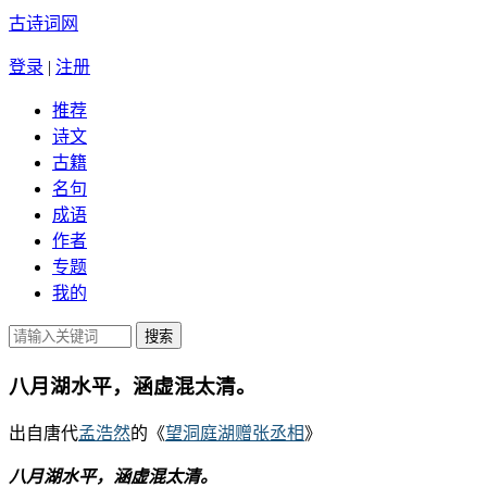
古诗词网
登录
|
注册
推荐
诗文
古籍
名句
成语
作者
专题
我的
八月湖水平，涵虚混太清。
出自唐代
孟浩然
的《
望洞庭湖赠张丞相
》
八月湖水平，涵虚混太清。