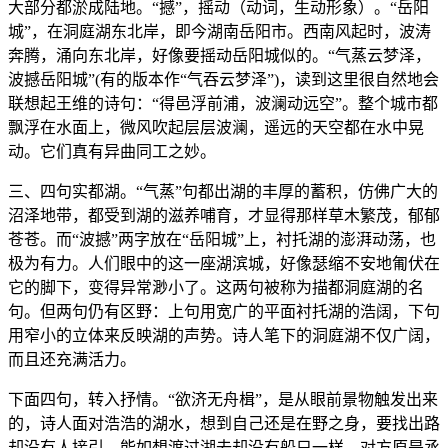
大部分都淤成陆地。“撼”，摇动（动词，生动形象）。“岳阳
城”，在洞庭湖东北岸，即今湖南岳阳市。西南风起时，波涛
奔腾，涌向东北岸，好像要摇动岳阳城似的。“气蒸云梦泽，
波撼岳阳城”(有的版本作“气吞云梦泽”)，读到这里很自然地会
联想起王维的诗句：“得邑浮前浦，波澜动远空”。整个城市都
飘浮在水面上，微风吹起层层波澜，遥远的天空都在水中晃
动。它们真有异曲同工之妙。
三、四句实都湖。“气蒸”句都出湖的丰厚的蓄积，仿佛广大的
沼泽地带，都受到湖的滋养哺育，才显得那样草木繁茂，郁郁
苍苍。而“波撼”两字放在“岳阳城”上，衬托湖的澎湃动荡，也
极为有力。人们眼中的这一座湖滨城，好像瑟缩不安地匍伏在
它的脚下，变得异常渺小了。这两句被称为描都洞庭湖的名
句。但两句仍有区野：上句用宽广的平面衬托湖的浩阔，下句
用窄小的立体来反映湖的声势。诗人笔下的洞庭湖不仅广阔，
而且还充满活力。
下面四句，转入抒情。“欲济无舟楫”，是从眼前景物触发出来
的，诗人面对浩浩的湖水，想到自己还是在野之身，要找出路
却没有人接引，能如想渡过湖去却没有船只一样。对方原是丞