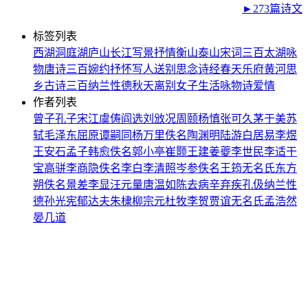
►273篇诗文
标签列表
西湖
洞庭湖
庐山
长江
写景
抒情
衡山
泰山
宋词三百
太湖
咏
物
唐诗三百
婉约
抒怀
写人
送别
思念
诗经
春天
乐府
黄河
思
乡
古诗三百
纳兰性德
秋天
离别
女子
生活
咏物诗
爱情
作者列表
曾子
孔子
宋江
虞俦
阎选
刘攽
况周颐
杨慎
张可久
茅于美
苏
轼
毛泽东
屈原
谭嗣同
杨万里
佚名
陶渊明
陆游
白居易
李煜
王安石
孟子
韩愈
佚名
郭小亭
崔颢
王建
姜夔
李世民
李适
干
宝
高骈
李商隐
佚名
李白
李清照
岑参
佚名
王筠
无名氏
东方
朔
佚名
景差
李显
汪元量
唐温如
陈去病
辛弃疾
孔伋
纳兰性
德
孙光宪
郁达夫
朱棣
柳宗元
杜牧
李贺
贾谊
无名氏
孟浩然
晏几道