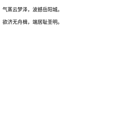
气蒸云梦泽，波撼岳阳城。
欲济无舟楫，端居耻圣明。