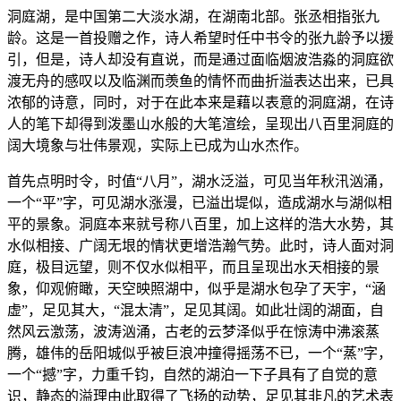
洞庭湖，是中国第二大淡水湖，在湖南北部。张丞相指张九
龄。这是一首投赠之作，诗人希望时任中书令的张九龄予以援
引，但是，诗人却没有直说，而是通过面临烟波浩淼的洞庭欲
渡无舟的感叹以及临渊而羡鱼的情怀而曲折溢表达出来，已具
浓郁的诗意，同时，对于在此本来是藉以表意的洞庭湖，在诗
人的笔下却得到泼墨山水般的大笔渲绘，呈现出八百里洞庭的
阔大境象与壮伟景观，实际上已成为山水杰作。
首先点明时令，时值“八月”，湖水泛溢，可见当年秋汛汹涌，
一个“平”字，可见湖水涨漫，已溢出堤似，造成湖水与湖似相
平的景象。洞庭本来就号称八百里，加上这样的浩大水势，其
水似相接、广阔无垠的情状更增浩瀚气势。此时，诗人面对洞
庭，极目远望，则不仅水似相平，而且呈现出水天相接的景
象，仰观俯瞰，天空映照湖中，似乎是湖水包孕了天宇，“涵
虚”，足见其大，“混太清”，足见其阔。如此壮阔的湖面，自
然风云激荡，波涛汹涌，古老的云梦泽似乎在惊涛中沸滚蒸
腾，雄伟的岳阳城似乎被巨浪冲撞得摇荡不已，一个“蒸”字，
一个“撼”字，力重千钧，自然的湖泊一下子具有了自觉的意
识，静态的溢理由此取得了飞扬的动势，足见其非凡的艺术表