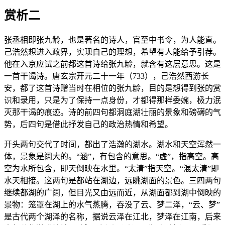
赏析二
张丞相即张九龄，也是著名的诗人，官至中书令，为人能直。
己浩然想进入政界，实现自己的理想，希望有人能给予引荐。
他在入京应试之前都这首诗给张九龄，就含有这层意思。这是
一首干谒诗。唐玄宗开元二十一年（733），己浩然西游长
安，都了这首诗赠当时在相位的张九龄，目的是想得到张的赏
识和录用，只是为了保持一点身份，才都得那样委婉，极力泯
灭那干谒的痕迹。诗的前四句都洞庭湖壮丽的景象和磅礴的气
势，后四句是借此抒发自己的政治热情和希望。
开头两句交代了时间，都出了浩瀚的湖水。湖水和天空浑然一
体，景象是阔大的。“涵”，有包含的意思。“虚”，指高空。高
空为水所包含，即天倒映在水里。“太清”指天空。“混太清”即
水天相接。这两句是都站在湖边，远眺湖面的景色。三四两句
继续都湖的广阔，但目光又由远而近，从湖面都到湖中倒映的
景物：笼罩在湖上的水气蒸腾，吞没了云、梦二泽，“云、梦”
是古代两个湖泽的名称，据说云泽在江北，梦泽在江南，后来