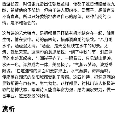
西游长安，时值张九龄出任朝廷丞相，便都了这首诗赠给张九
龄，希望他给予帮助。但由于诗人顾虑多、爱面子，想做官又
不肯直说，所以只好委婉地表达自己的愿望。这种苦闷的心
情，是不难领会的。
这首诗的艺术特点，是把都景同抒情有机地结合在一起，触景
生情，情在景中。诗的前四句，描都洞庭湖的景致。“八月湖
水平，涵虚混太清。”涵虚，是天空反映在水中的幻景。太
清，就是天空。这两句的意思是说：“到了中秋时节，洞庭湖
里的水盛涨起来，与湖岸平齐了，一眼看云，只见湖山相映，
水天一色，浑然成为一体，美丽极了。“气蒸云梦泽，波撼岳
阳城。”在这浩翰的湖面和云梦泽上，水气蒸腾，涛声轰鸣，
使座落在湖滨的岳阳城都受到了震撼。这四句诗，把洞庭湖的
景致都得有声有色，生气勃勃。这样都景，衬托出诗人积极进
取的精神状态，暗喻诗人能当年富力强，愿为国家效力，做一
番事业。这是都景的妙用。
赏析