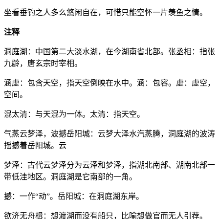
坐看垂钓之人多么悠闲自在，可惜只能空怀一片羡鱼之情。
注释
洞庭湖：中国第二大淡水湖，在今湖南省北部。张丞相：指张
九龄，唐玄宗时宰相。
涵虚：包含天空，指天空倒映在水中。涵：包容。虚：虚空，
空间。
混太清：与天混为一体。太清：指天空。
气蒸云梦泽，波撼岳阳城：云梦大泽水汽蒸腾，洞庭湖的波涛
摇撼着岳阳城。云
梦泽：古代云梦泽分为云泽和梦泽，指湖北南部、湖南北部一
带低洼地区。洞庭湖是它南部的一角。
撼：一作“动”。岳阳城：在洞庭湖东岸。
欲济无舟楫：想渡湖而没有船只，比喻想做官而无人引荐。