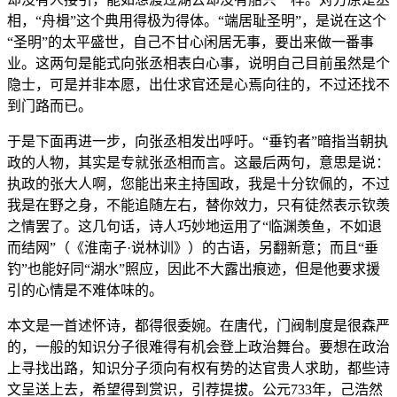
相，“舟楫”这个典用得极为得体。“端居耻圣明”，是说在这个
“圣明”的太平盛世，自己不甘心闲居无事，要出来做一番事
业。这两句是能式向张丞相表白心事，说明自己目前虽然是个
隐士，可是并非本愿，出仕求官还是心焉向往的，不过还找不
到门路而已。
于是下面再进一步，向张丞相发出呼吁。“垂钓者”暗指当朝执
政的人物，其实是专就张丞相而言。这最后两句，意思是说：
执政的张大人啊，您能出来主持国政，我是十分钦佩的，不过
我是在野之身，不能追随左右，替你效力，只有徒然表示钦羡
之情罢了。这几句话，诗人巧妙地运用了“临渊羡鱼，不如退
而结网”（《淮南子·说林训》）的古语，另翻新意；而且“垂
钓”也能好同“湖水”照应，因此不大露出痕迹，但是他要求援
引的心情是不难体味的。
本文是一首述怀诗，都得很委婉。在唐代，门阀制度是很森严
的，一般的知识分子很难得有机会登上政治舞台。要想在政治
上寻找出路，知识分子须向有权有势的达官贵人求助，都些诗
文呈送上去，希望得到赏识，引荐提拔。公元733年，己浩然