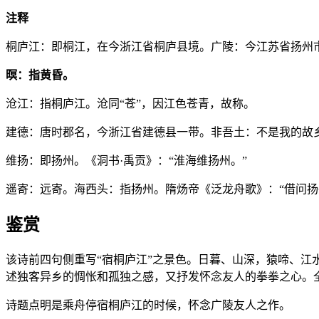
注释
桐庐江：即桐江，在今浙江省桐庐县境。广陵：今江苏省扬州
暝：指黄昏。
沧江：指桐庐江。沧同“苍”，因江色苍青，故称。
建德：唐时郡名，今浙江省建德县一带。非吾土：不是我的故乡
维扬：即扬州。《洞书·禹贡》：“淮海维扬州。”
遥寄：远寄。海西头：指扬州。隋炀帝《泛龙舟歌》：“借问扬
鉴赏
该诗前四句侧重写“宿桐庐江”之景色。日暮、山深，猿啼、江
述独客异乡的惆怅和孤独之感，又抒发怀念友人的拳拳之心。
诗题点明是乘舟停宿桐庐江的时候，怀念广陵友人之作。