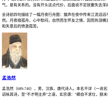
气，是有关系的。没有开头这点代价，后面说不定就要失去浑
全诗前四句描绘了一幅月夜行舟图：猿声在夜中传来江流滔滔
然。月夜宿孤舟，心中愁闷，自然而生怀友之情，因而热泪横
和失意后的愤激孤苦。
孟浩然
孟浩然（689-740），男，汉族，唐代诗人。本名不详（一
诏咏其诗，至“不才明主弃”之语，玄宗谓：“卿自不求仕，朕