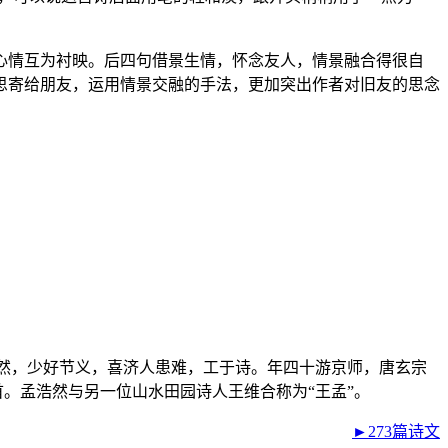
心情互为衬映。后四句借景生情，怀念友人，情景融合得很自
思寄给朋友，运用情景交融的手法，更加突出作者对旧友的思念
。浩然，少好节义，喜济人患难，工于诗。年四十游京师，唐玄宗
首。孟浩然与另一位山水田园诗人王维合称为“王孟”。
►273篇诗文