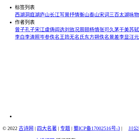
标签列表
西湖
洞庭湖
庐山
长江
写景
抒情
衡山
泰山
宋词三百
太湖
咏物
作者列表
曾子
孔子
宋江
虞俦
阎选
刘攽
况周颐
杨慎
张可久
茅于美
苏轼
李白
李清照
岑参
佚名
王筠
无名氏
东方朔
佚名
景差
李显
汪元
© 2022
古诗网
|
四大名著
|
专题
|
蜀ICP备17002516号-3
|
川公网