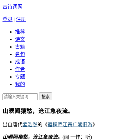
古诗词网
登录
|
注册
推荐
诗文
古籍
名句
成语
作者
专题
我的
山暝闻猿愁，沧江急夜流。
出自唐代
孟浩然
的《
宿桐庐江寄广陵旧游
》
山暝闻猿愁，沧江急夜流。
(闻 一作：听)