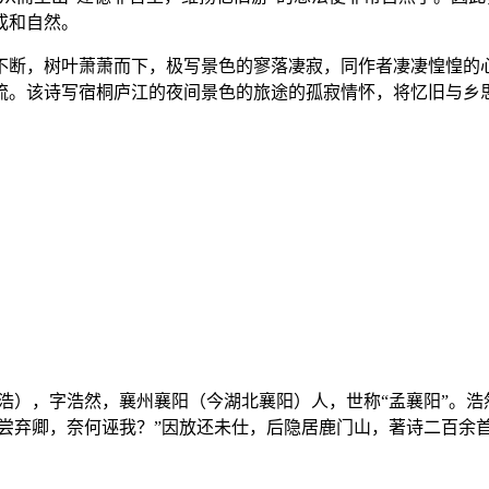
成和自然。
不断，树叶萧萧而下，极写景色的寥落凄寂，同作者凄凄惶惶的
流。该诗写宿桐庐江的夜间景色的旅途的孤寂情怀，将忆旧与乡
说名浩），字浩然，襄州襄阳（今湖北襄阳）人，世称“孟襄阳”
未尝弃卿，奈何诬我？”因放还未仕，后隐居鹿门山，著诗二百余