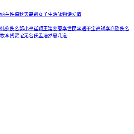
纳兰性德
秋天
离别
女子
生活
咏物诗
爱情
韩愈
佚名
郭小亭
崔颢
王建
姜夔
李世民
李适
干宝
高骈
李商隐
佚名
牧
李贺
贾谊
无名氏
孟浩然
晏几道