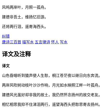
风鸣两岸叶，月照一孤舟。
建德非吾土，维扬忆旧游。
还将两行泪，遥寄海西头。
纠错
唐诗三百首
描写水
五言律诗
怀人
写水
译文及注释
译文
山色昏暗听到猿声使人生愁，桐江苍茫夜以继日向东奔流。
两岸风吹树动枝叶沙沙作响，月光如水映照江畔一叶孤舟。
建德风光虽好却非我的故土，我仍然怀念扬州的故交老友。
相忆相思我抑不住涕泪两行，遥望海西头把愁思寄去扬州。