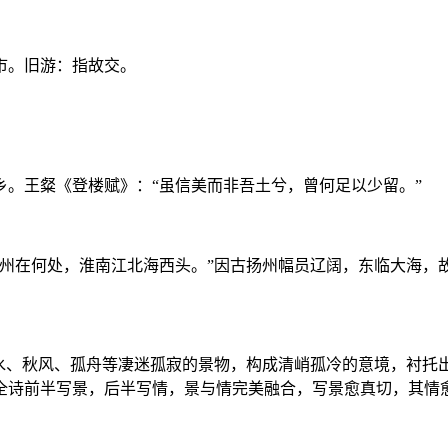
市。旧游：指故交。
。王粲《登楼赋》：“虽信美而非吾土兮，曾何足以少留。”
州在何处，淮南江北海西头。”因古扬州幅员辽阔，东临大海，
水、秋风、孤舟等凄迷孤寂的景物，构成清峭孤冷的意境，衬托出
全诗前半写景，后半写情，景与情完美融合，写景愈真切，其情