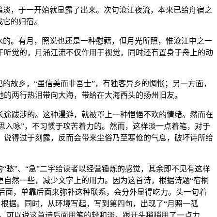
黯淡，于一开始就显露了出来。次句沧江夜流，本来已给舟宿之
找它的归宿。
水的。有月，照说也还是一种慰藉，但月光所照，惟沧江中之一
于听觉的，月涌江流不仅作用于视觉，同时还有置身于舟上的动
的故乡，“虽信美而非吾士”，有独客异乡的惆怅；另一方面，
他的两行热泪带向大海，带给在大海西头的扬州旧友。
长途跋涉的。这种漫游，就被罩上一种悒悒不欢的情绪。然而在
遇思入咏”，不习惯于攻苦着力的。然而，这样淡一点着笔，对于
，说得过于刻露，反而会带来尘俗乃至寒伧的气息，破坏诗所给
“愁”、“急”二字给读者以经营锤炼的感觉，其余即不见有这样
更自然一些，减少文字上的用力。因为这首诗，根据诗题“宿桐
及后面，单靠后面来弥补这种联系，会分外显得吃力。头一句着
了根据。同时，从环境写起，写到第四句，出现了“月照一孤
此，可以说这首诗后面用笔的轻和淡，跟开头稍稍用了一点力