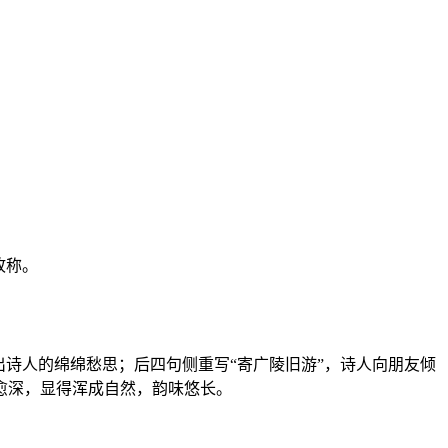
故称。
诗人的绵绵愁思；后四句侧重写“寄广陵旧游”，诗人向朋友倾
愈深，显得浑成自然，韵味悠长。