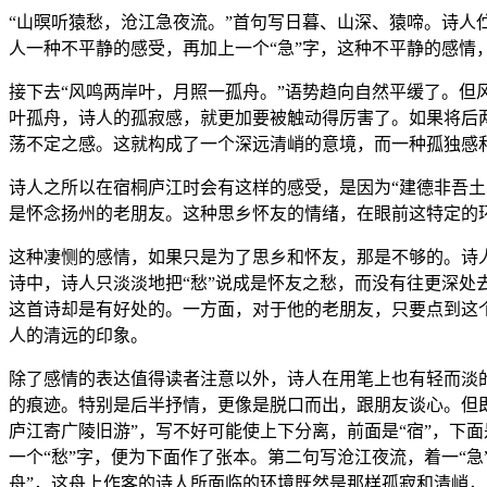
“山暝听猿愁，沧江急夜流。”首句写日暮、山深、猿啼。诗
人一种不平静的感受，再加上一个“急”字，这种不平静的感情
接下去“风鸣两岸叶，月照一孤舟。”语势趋向自然平缓了。
叶孤舟，诗人的孤寂感，就更加要被触动得厉害了。如果将后
荡不定之感。这就构成了一个深远清峭的意境，而一种孤独感
诗人之所以在宿桐庐江时会有这样的感受，是因为“建德非吾土
是怀念扬州的老朋友。这种思乡怀友的情绪，在眼前这特定的
这种凄恻的感情，如果只是为了思乡和怀友，那是不够的。诗
诗中，诗人只淡淡地把“愁”说成是怀友之愁，而没有往更深处
这首诗却是有好处的。一方面，对于他的老朋友，只要点到这
人的清远的印象。
除了感情的表达值得读者注意以外，诗人在用笔上也有轻而淡的
的痕迹。特别是后半抒情，更像是脱口而出，跟朋友谈心。但
庐江寄广陵旧游”，写不好可能使上下分离，前面是“宿”，下
一个“愁”字，便为下面作了张本。第二句写沧江夜流，着一“
舟”，这舟上作客的诗人所面临的环境既然是那样孤寂和清峭，