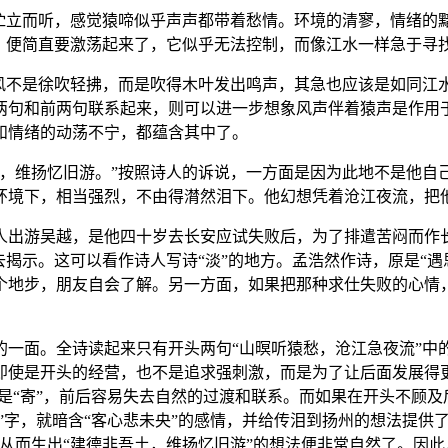
人伫立而听，感觉猿啼似乎声声都带着愁情。环境的清寥，情绪的
，便简直要激荡起来了，它似乎无法控制，而像江水一样急于寻
但风不是徐吹轻拂，而是吹得木叶发出鸣声，其急也应该是如同江
两句和前两句联系起来，则可以进一步想象风声伴着猿声是作用
和情绪的动荡不宁，都蕴含其中了。
，维扬忆旧游。”按照诗人的诉说，一方面是因为此地不是他自己
环境下，相当强烈，不由得潸然泪下。他幻想凭着沧江夜流，把
人出游吴越，是他四十岁去长安应试失败后，为了排遣苦闷而作
去揭示。这可以看作诗人写诗“淡”的地方。孟浩然作诗，原是“
个地步，朋友自会了解。另一方面，如果把那种求仕失败的心情
一面。全诗读起来只有开头两句“山暝听猿愁，沧江急夜流”中的
即使是开头的经营，也不是追求强刺激，而是为了让后面发展得
面是“寄”，前后容易失去自然的过渡和联系。而如果在开头不顾
急”字，就暗含“客心悲未央”的感情，并给传泪到扬州的想法提供
从而生出“建德非吾土，维扬忆旧游”的想法便非常自然了。因