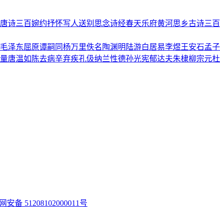
唐诗三百
婉约
抒怀
写人
送别
思念
诗经
春天
乐府
黄河
思乡
古诗三百
毛泽东
屈原
谭嗣同
杨万里
佚名
陶渊明
陆游
白居易
李煜
王安石
孟子
量
唐温如
陈去病
辛弃疾
孔伋
纳兰性德
孙光宪
郁达夫
朱棣
柳宗元
杜
安备 51208102000011号