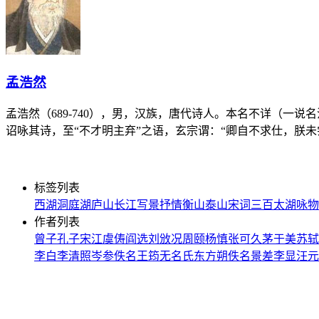
孟浩然
孟浩然（689-740），男，汉族，唐代诗人。本名不详（一
诏咏其诗，至“不才明主弃”之语，玄宗谓：“卿自不求仕，朕
标签列表
西湖
洞庭湖
庐山
长江
写景
抒情
衡山
泰山
宋词三百
太湖
咏物
作者列表
曾子
孔子
宋江
虞俦
阎选
刘攽
况周颐
杨慎
张可久
茅于美
苏轼
李白
李清照
岑参
佚名
王筠
无名氏
东方朔
佚名
景差
李显
汪元