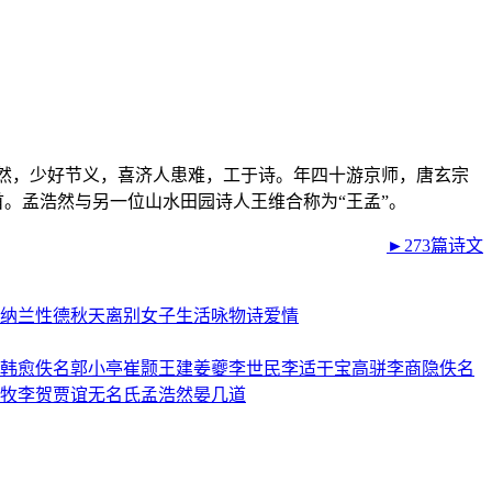
。浩然，少好节义，喜济人患难，工于诗。年四十游京师，唐玄宗
首。孟浩然与另一位山水田园诗人王维合称为“王孟”。
►273篇诗文
纳兰性德
秋天
离别
女子
生活
咏物诗
爱情
韩愈
佚名
郭小亭
崔颢
王建
姜夔
李世民
李适
干宝
高骈
李商隐
佚名
牧
李贺
贾谊
无名氏
孟浩然
晏几道