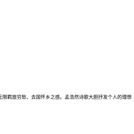
无限羁旅穷愁、去国怀乡之感。孟浩然诗歌大胆抒发个人的理想