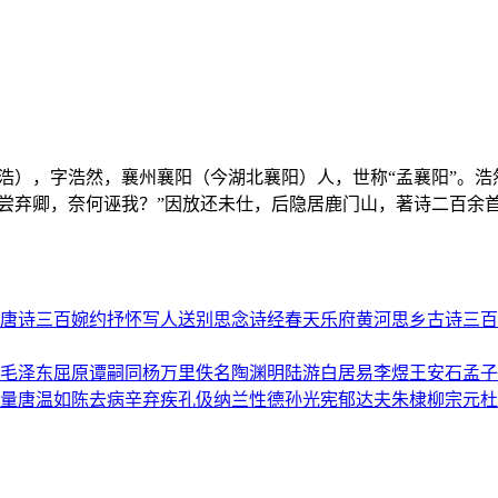
说名浩），字浩然，襄州襄阳（今湖北襄阳）人，世称“孟襄阳”
未尝弃卿，奈何诬我？”因放还未仕，后隐居鹿门山，著诗二百余
唐诗三百
婉约
抒怀
写人
送别
思念
诗经
春天
乐府
黄河
思乡
古诗三百
毛泽东
屈原
谭嗣同
杨万里
佚名
陶渊明
陆游
白居易
李煜
王安石
孟子
量
唐温如
陈去病
辛弃疾
孔伋
纳兰性德
孙光宪
郁达夫
朱棣
柳宗元
杜