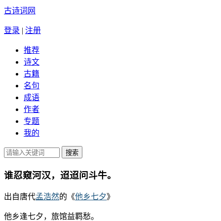
古诗词网
登录
|
注册
推荐
诗文
古籍
名句
成语
作者
专题
我的
谁忍窥河汉，迢迢问斗牛。
出自唐代
孟浩然
的《
他乡七夕
》
他乡逢七夕，旅馆益羁愁。