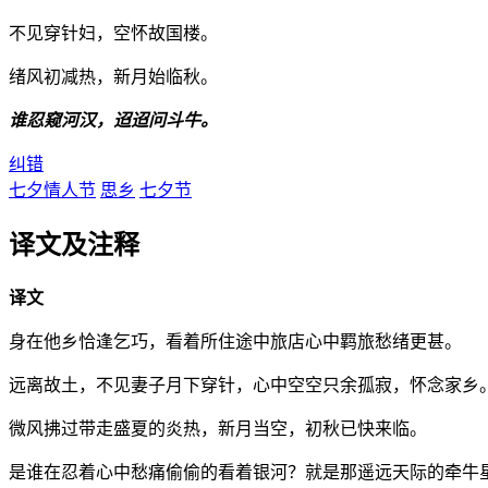
不见穿针妇，空怀故国楼。
绪风初减热，新月始临秋。
谁忍窥河汉，迢迢问斗牛。
纠错
七夕情人节
思乡
七夕节
译文及注释
译文
身在他乡恰逢乞巧，看着所住途中旅店心中羁旅愁绪更甚。
远离故土，不见妻子月下穿针，心中空空只余孤寂，怀念家乡
微风拂过带走盛夏的炎热，新月当空，初秋已快来临。
是谁在忍着心中愁痛偷偷的看着银河？就是那遥远天际的牵牛