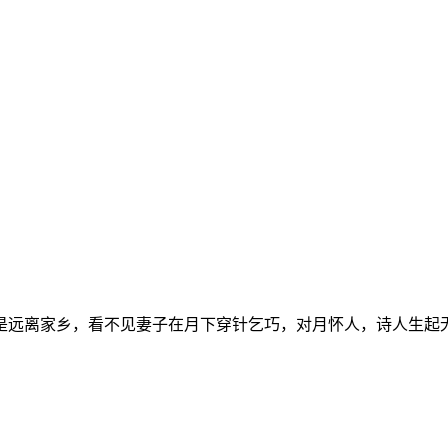
是远离家乡，看不见妻子在月下穿针乞巧，对月怀人，诗人生起