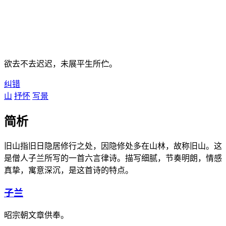
欲去不去迟迟，未展平生所伫。
纠错
山
抒怀
写景
简析
旧山指旧日隐居修行之处，因隐修处多在山林，故称旧山。这
是僧人子兰所写的一首六言律诗。描写细腻，节奏明朗，情感
真挚，寓意深沉，是这首诗的特点。
子兰
昭宗朝文章供奉。