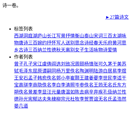
诗一卷。
►27篇诗文
标签列表
西湖
洞庭湖
庐山
长江
写景
抒情
衡山
泰山
宋词三百
太湖
咏
物
唐诗三百
婉约
抒怀
写人
送别
思念
诗经
春天
乐府
黄河
思
乡
古诗三百
纳兰性德
秋天
离别
女子
生活
咏物诗
爱情
作者列表
曾子
孔子
宋江
虞俦
阎选
刘攽
况周颐
杨慎
张可久
茅于美
苏
轼
毛泽东
屈原
谭嗣同
杨万里
佚名
陶渊明
陆游
白居易
李煜
王安石
孟子
韩愈
佚名
郭小亭
崔颢
王建
姜夔
李世民
李适
干
宝
高骈
李商隐
佚名
李白
李清照
岑参
佚名
王筠
无名氏
东方
朔
佚名
景差
李显
汪元量
唐温如
陈去病
辛弃疾
孔伋
纳兰性
德
孙光宪
郁达夫
朱棣
柳宗元
杜牧
李贺
贾谊
无名氏
孟浩然
晏几道