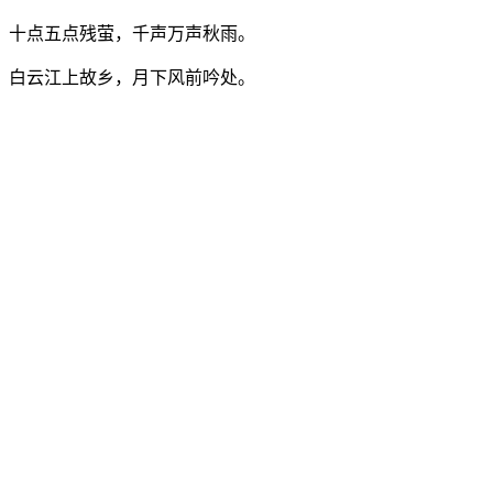
十点五点残萤，千声万声秋雨。
白云江上故乡，月下风前吟处。