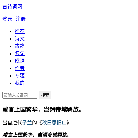
古诗词网
登录
|
注册
推荐
诗文
古籍
名句
成语
作者
专题
我的
咸言上国繁华，岂谓帝城羁旅。
出自唐代
子兰
的《
秋日思旧山
》
咸言上国繁华，岂谓帝城羁旅。