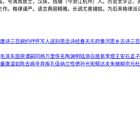
，字美成，号清真居士，汉族，钱塘（今浙江杭州）人。历官太学正
之作。格律谨严。语言典丽精雅。长调尤善铺叙。为后来格律派词
唐诗三百
婉约
抒怀
写人
送别
思念
诗经
春天
乐府
黄河
思乡
古诗三百
毛泽东
屈原
谭嗣同
杨万里
佚名
陶渊明
陆游
白居易
李煜
王安石
孟子
量
唐温如
陈去病
辛弃疾
孔伋
纳兰性德
孙光宪
郁达夫
朱棣
柳宗元
杜