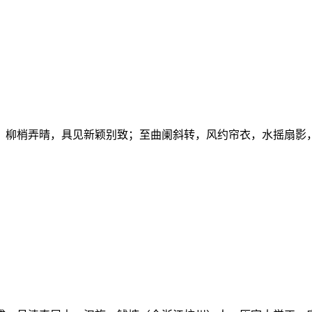
，柳梢弄晴，具见新颖别致；至曲阑斜转，风约帘衣，水摇扇影