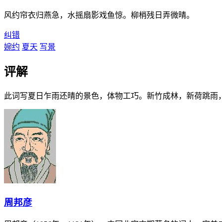
风约帘衣归燕急，水摇扇影戏鱼惊。柳梢残日弄微晴。
纠错
婉约
夏天
写景
评解
此词写夏日乍雨还晴的景色，体物工巧。新竹成林，新荷跳雨
周邦彦