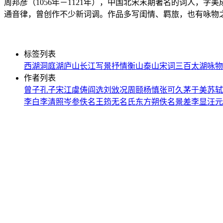
周邦彦（1056年－1121年），中国北宋末期著名的词人
通音律，曾创作不少新词调。作品多写闺情、羁旅，也有咏物
标签列表
西湖
洞庭湖
庐山
长江
写景
抒情
衡山
泰山
宋词三百
太湖
咏物
作者列表
曾子
孔子
宋江
虞俦
阎选
刘攽
况周颐
杨慎
张可久
茅于美
苏轼
李白
李清照
岑参
佚名
王筠
无名氏
东方朔
佚名
景差
李显
汪元