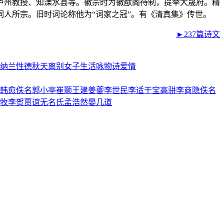
、庐州教授、知溧水县等。徽宗时为徽猷阁待制，提举大晟府。精
人所宗。旧时词论称他为“词家之冠”。有《清真集》传世。
►237篇诗文
纳兰性德
秋天
离别
女子
生活
咏物诗
爱情
韩愈
佚名
郭小亭
崔颢
王建
姜夔
李世民
李适
干宝
高骈
李商隐
佚名
牧
李贺
贾谊
无名氏
孟浩然
晏几道