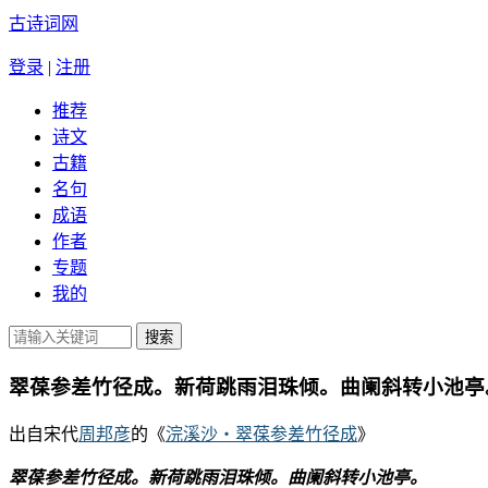
古诗词网
登录
|
注册
推荐
诗文
古籍
名句
成语
作者
专题
我的
翠葆参差竹径成。新荷跳雨泪珠倾。曲阑斜转小池亭
出自宋代
周邦彦
的《
浣溪沙・翠葆参差竹径成
》
翠葆参差竹径成。新荷跳雨泪珠倾。曲阑斜转小池亭。