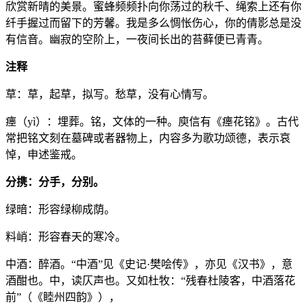
欣赏新晴的美景。蜜蜂频频扑向你荡过的秋千、绳索上还有你
纤手握过而留下的芳馨。我是多么惆怅伤心，你的倩影总是没
有信音。幽寂的空阶上，一夜间长出的苔藓便已青青。
注释
草：草，起草，拟写。愁草，没有心情写。
瘗（yì）：埋葬。铭，文体的一种。庾信有《瘗花铭》。古代
常把铭文刻在墓碑或者器物上，内容多为歌功颂德，表示哀
悼，申述鉴戒。
分携：分手，分别。
绿暗：形容绿柳成荫。
料峭：形容春天的寒冷。
中酒：醉酒。“中酒”见《史记·樊哙传》，亦见《汉书》，意
酒酣也。中，读仄声也。又如杜牧：“残春杜陵客，中酒落花
前”（《睦州四韵》），