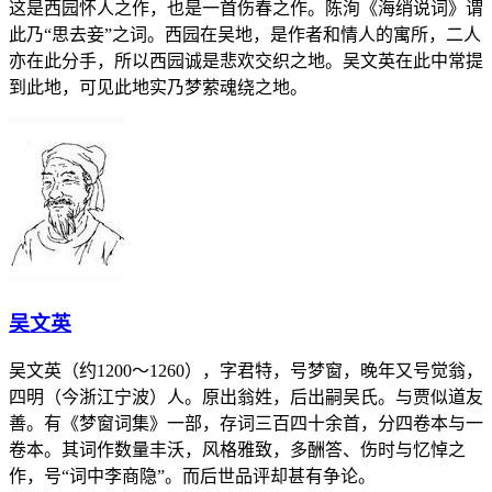
这是西园怀人之作，也是一首伤春之作。陈洵《海绡说词》谓
此乃“思去妾”之词。西园在吴地，是作者和情人的寓所，二人
亦在此分手，所以西园诚是悲欢交织之地。吴文英在此中常提
到此地，可见此地实乃梦萦魂绕之地。
吴文英
吴文英（约1200～1260），字君特，号梦窗，晚年又号觉翁，
四明（今浙江宁波）人。原出翁姓，后出嗣吴氏。与贾似道友
善。有《梦窗词集》一部，存词三百四十余首，分四卷本与一
卷本。其词作数量丰沃，风格雅致，多酬答、伤时与忆悼之
作，号“词中李商隐”。而后世品评却甚有争论。