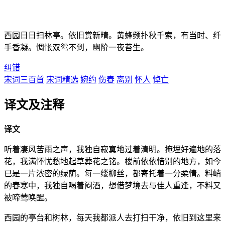
西园日日扫林亭。依旧赏新晴。黄蜂频扑秋千索，有当时、纤
手香凝。惆怅双鸳不到，幽阶一夜苔生。
纠错
宋词三百首
宋词精选
婉约
伤春
离别
怀人
悼亡
译文及注释
译文
听着凄风苦雨之声，我独自寂寞地过着清明。掩埋好遍地的落
花，我满怀忧愁地起草葬花之铭。楼前依依惜别的地方，如今
已是一片浓密的绿荫。每一缕柳丝，都寄托着一分柔情。料峭
的春寒中，我独自喝着闷酒，想借梦境去与佳人重逢，不料又
被啼莺唤醒。
西园的亭台和树林，每天我都派人去打扫干净，依旧到这里来