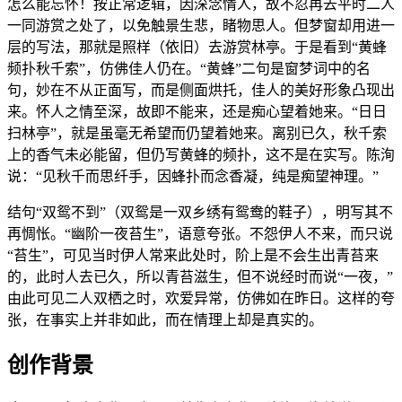
怎么能忘怀！按正常逻辑，因深念情人，故不忍再去平时二人
一同游赏之处了，以免触景生悲，睹物思人。但梦窗却用进一
层的写法，那就是照样（依旧）去游赏林亭。于是看到“黄蜂
频扑秋千索”，仿佛佳人仍在。“黄蜂”二句是窗梦词中的名
句，妙在不从正面写，而是侧面烘托，佳人的美好形象凸现出
来。怀人之情至深，故即不能来，还是痴心望着她来。“日日
扫林亭”，就是虽毫无希望而仍望着她来。离别已久，秋千索
上的香气未必能留，但仍写黄蜂的频扑，这不是在实写。陈洵
说：“见秋千而思纤手，因蜂扑而念香凝，纯是痴望神理。”
结句“双鸳不到”（双鸳是一双乡绣有鸳鸯的鞋子），明写其不
再惆怅。“幽阶一夜苔生”，语意夸张。不怨伊人不来，而只说
“苔生”，可见当时伊人常来此处时，阶上是不会生出青苔来
的，此时人去已久，所以青苔滋生，但不说经时而说“一夜，”
由此可见二人双栖之时，欢爱异常，仿佛如在昨日。这样的夸
张，在事实上并非如此，而在情理上却是真实的。
创作背景