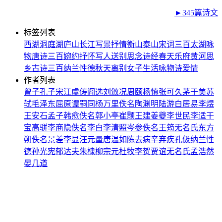
►345篇诗文
标签列表
西湖
洞庭湖
庐山
长江
写景
抒情
衡山
泰山
宋词三百
太湖
咏
物
唐诗三百
婉约
抒怀
写人
送别
思念
诗经
春天
乐府
黄河
思
乡
古诗三百
纳兰性德
秋天
离别
女子
生活
咏物诗
爱情
作者列表
曾子
孔子
宋江
虞俦
阎选
刘攽
况周颐
杨慎
张可久
茅于美
苏
轼
毛泽东
屈原
谭嗣同
杨万里
佚名
陶渊明
陆游
白居易
李煜
王安石
孟子
韩愈
佚名
郭小亭
崔颢
王建
姜夔
李世民
李适
干
宝
高骈
李商隐
佚名
李白
李清照
岑参
佚名
王筠
无名氏
东方
朔
佚名
景差
李显
汪元量
唐温如
陈去病
辛弃疾
孔伋
纳兰性
德
孙光宪
郁达夫
朱棣
柳宗元
杜牧
李贺
贾谊
无名氏
孟浩然
晏几道