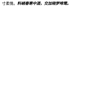
寸柔情。
料峭春寒中酒，交加晓梦啼莺。