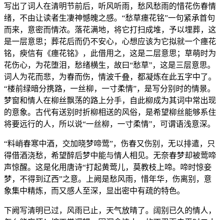
写出了词人在清明节前后，听风听雨，愁风愁雨的惜花伤春情
绪，不由让读者生凄神憾魄之感。“愁草瘗花铭”一句紧承首句
而来，意密而情浓。落花满地，将它打扫成堆，予以埋葬，这
是一层意思；葬花后而仍不安心，心想应该为它拟就一个瘗花
铭，瘐信有《瘗花铭》，此借用之，这是二层意思；草萌时为
花伤心，为花堕泪，愁绪横生，故曰“愁草”，这是三层意思。
词人为花而悲，为春而伤，情波千叠，都凝炼在此五字中了。
“楼前绿暗分携路，一丝柳，一寸柔情”，是写分别时的情景。
梦窗和情人在柳丝飘荡的路上分手，自此柳成为其词中常出现
的意象。古代有送别时折柳相送的风俗，是希望柳丝能够系住
将要远行的人，所以说“一丝柳，一寸柔情”，可谓语浅意深。
“料峭春寒中酒，交加晓梦啼莺”，伤春又伤别，无以排遣，只
得借酒浇愁，希望醉后梦中能与情人相见。无奈春梦却被莺啼
声惊醒。这是化用唐诗“打起黄莺儿，莫教枝上啼。啼时惊妾
梦，不得到辽西”之意。上阙是愁风雨，惜年华，伤离别，意
象集中精炼，而又感人至深，显出密中有疏的特色。
下阙写清明已过，风雨已止，天气放晴了。阔别已久的情人，