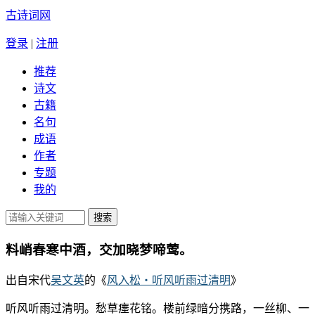
古诗词网
登录
|
注册
推荐
诗文
古籍
名句
成语
作者
专题
我的
料峭春寒中酒，交加晓梦啼莺。
出自宋代
吴文英
的《
风入松・听风听雨过清明
》
听风听雨过清明。愁草瘗花铭。楼前绿暗分携路，一丝柳、一